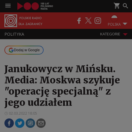
POLSKA
POLITYKA
KATEGORIE
Dodaj w Google
Janukowycz w Mińsku.
Media: Moskwa szykuje
"operację specjalną" z
jego udziałem
02.03.2022 18:05