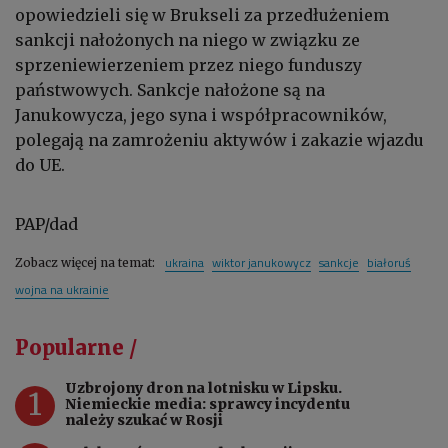
opowiedzieli się w Brukseli za przedłużeniem
sankcji nałożonych na niego w związku ze
sprzeniewierzeniem przez niego funduszy
państwowych. Sankcje nałożone są na
Janukowycza, jego syna i współpracowników,
polegają na zamrożeniu aktywów i zakazie wjazdu
do UE.
PAP/dad
ukraina
wiktor janukowycz
sankcje
białoruś
Zobacz więcej na temat:
wojna na ukrainie
Popularne /
Uzbrojony dron na lotnisku w Lipsku.
1
Niemieckie media: sprawcy incydentu
należy szukać w Rosji