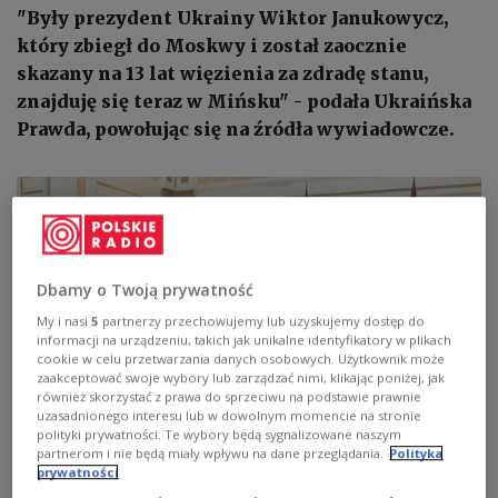
"Były prezydent Ukrainy Wiktor Janukowycz,
który zbiegł do Moskwy i został zaocznie
skazany na 13 lat więzienia za zdradę stanu,
znajduję się teraz w Mińsku" - podała Ukraińska
Prawda, powołując się na źródła wywiadowcze.
Dbamy o Twoją prywatność
My i nasi
5
partnerzy przechowujemy lub uzyskujemy dostęp do
informacji na urządzeniu, takich jak unikalne identyfikatory w plikach
cookie w celu przetwarzania danych osobowych. Użytkownik może
zaakceptować swoje wybory lub zarządzać nimi, klikając poniżej, jak
również skorzystać z prawa do sprzeciwu na podstawie prawnie
uzasadnionego interesu lub w dowolnym momencie na stronie
polityki prywatności. Te wybory będą sygnalizowane naszym
Ukrainska Prawda: były prezydent Janukowycz jest w
partnerom i nie będą miały wpływu na dane przeglądania.
Polityka
Mińsku
Shutterstock/photowalking
prywatności