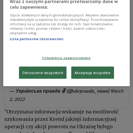
Wraz z naszymi partnerami przetwarzamy dane w
Według wspomnianego źródła Kreml przygotowuje
celu zapewnienia:
"operację specjalną" z udziałem Janukowycza, a
Użycie dokładnych danych geolokalizacyjnych. Aktywne skanowanie
jeden ze scenariuszy przewiduje próbę ogłoszenia
charakterystyki urządzenia do celów identyfikacji. Przechowywanie
informacji na urządzeniu lub dostęp do nich. Spersonalizowane
go "prezydentem Ukrainy".
reklamy i treści, pomiar reklam i treści, badnie odbiorców i
ulepszanie usług.
Lista partnerów (dostawców)
Ustawienia zaawansowane
Янукович у Мінську, Кремль хоче
зробити його "президентом України" –
Odrzucenie wszystkich
Akceptuję wszystkie
джерела
https://t.co/683PU84jhE
pic.twitter.com/TmxdRf6NQA
— Українська правда ✌️ (@ukrpravda_news)
March
2, 2022
"Otrzymana informacja wskazuje na możliwość
szykowania przez Kreml jakiejś informacyjnej
operacji czy akcji powrotu na Ukrainę byłego