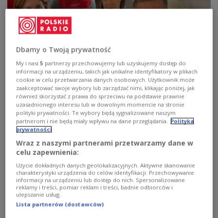
Dbamy o Twoją prywatność
My i nasi
5
partnerzy przechowujemy lub uzyskujemy dostęp do
informacji na urządzeniu, takich jak unikalne identyfikatory w plikach
cookie w celu przetwarzania danych osobowych. Użytkownik może
zaakceptować swoje wybory lub zarządzać nimi, klikając poniżej, jak
również skorzystać z prawa do sprzeciwu na podstawie prawnie
uzasadnionego interesu lub w dowolnym momencie na stronie
polityki prywatności. Te wybory będą sygnalizowane naszym
Petera Magyar: "W drodze na moją pierwszą oficjalną wizytę w Polsce
partnerom i nie będą miały wpływu na dane przeglądania.
Polityka
jako premier."
fot. Peter Magyar/fb.com
prywatności
Wraz z naszymi partnerami przetwarzamy dane w
Peter Magyar podczas wizyty w Polsce, która
celu zapewnienia:
rozpoczyna się we wtorek po południu odwiedzi
Użycie dokładnych danych geolokalizacyjnych. Aktywne skanowanie
Kraków, Warszawę i Gdańsk. W Krakowie spotka
charakterystyki urządzenia do celów identyfikacji. Przechowywanie
informacji na urządzeniu lub dostęp do nich. Spersonalizowane
się z kardynałem Grzegorzem Rysiem. Następnie
reklamy i treści, pomiar reklam i treści, badnie odbiorców i
wyruszy do Warszawy, gdzie będzie rozmawiał z
ulepszanie usług.
Lista partnerów (dostawców)
premierem Donaldem Tuskiem i prezydentem