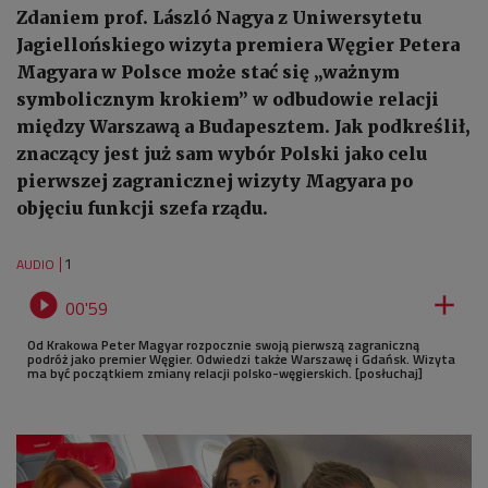
Zdaniem prof. László Nagya z Uniwersytetu
Jagiellońskiego wizyta premiera Węgier Petera
Magyara w Polsce może stać się „ważnym
symbolicznym krokiem” w odbudowie relacji
między Warszawą a Budapesztem. Jak podkreślił,
znaczący jest już sam wybór Polski jako celu
pierwszej zagranicznej wizyty Magyara po
objęciu funkcji szefa rządu.
1
AUDIO


00'59
Od Krakowa Peter Magyar rozpocznie swoją pierwszą zagraniczną
podróż jako premier Węgier. Odwiedzi także Warszawę i Gdańsk. Wizyta
ma być początkiem zmiany relacji polsko-węgierskich. [posłuchaj]