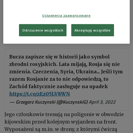
swego życia na darmo, by mieć o czym opowiadać
wnukom. Na Ukrainie rozstrzygają się losy
Ustawienia zaawansowane
wolnego świata. To jest wydarzenie globalne, w
którym giną jednak setki tysięcy ludzi” - ocenia
Odrzucenie wszystkich
Akceptuję wszystkie
żołnierz batalionu.
Bucza zapisze się w historii jako symbol
zbrodni rosyjskich. Lata mijają, Rosja się nie
zmienia. Czeczenia, Syria, Ukraina... Jeśli tym
razem Rosjanie za to nie odpowiedzą, to
Zachód faktycznie zasługuje na upadek
https://t.co/zEz05LV8WN
— Grzegorz Kuczynski (@KuczynskiG)
April 3, 2022
Jego członkowie trenują na poligonie w obwodzie
kijowskim przed kolejnym wyjazdem na front.
Wyposażeni są m.in. w drony, z którymi ćwiczą