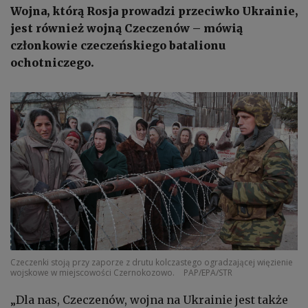
Wojna, którą Rosja prowadzi przeciwko Ukrainie,
jest również wojną Czeczenów – mówią
członkowie czeczeńskiego batalionu
ochotniczego.
Czeczenki stoją przy zaporze z drutu kolczastego ogradzającej więzienie
wojskowe w miejscowości Czernokozowo.
PAP/EPA/STR
„Dla nas, Czeczenów, wojna na Ukrainie jest także