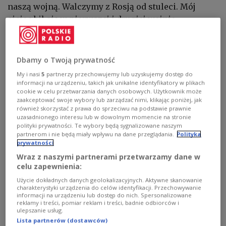
naszą wojną. Walczymy z Rosją od stuleci. Mój
ojciec bił się w pierwszej i drugiej wojnie
czeczeńskiej, teraz przyszła kolej na mnie. Mam
nadzieję, że na moim pokoleniu ta walka się
zakończy i zdobędziemy niezależność i wolność
Dbamy o Twoją prywatność
również dla mojego narodu” – wyznaje
My i nasi
5
partnerzy przechowujemy lub uzyskujemy dostęp do
zamaskowany 30-latek w mundurze polowym na
informacji na urządzeniu, takich jak unikalne identyfikatory w plikach
cookie w celu przetwarzania danych osobowych. Użytkownik może
poligonie niedaleko Kijowa.
zaakceptować swoje wybory lub zarządzać nimi, klikając poniżej, jak
również skorzystać z prawa do sprzeciwu na podstawie prawnie
uzasadnionego interesu lub w dowolnym momencie na stronie
Czeczeni zaangażowali się w wojnę jeszcze w 2014
polityki prywatności. Te wybory będą sygnalizowane naszym
roku, kiedy na wschodzie Ukrainy Rosjanie
partnerom i nie będą miały wpływu na dane przeglądania.
Polityka
prywatności
utworzyli dwie separatystyczne tzw. republiki
Wraz z naszymi partnerami przetwarzamy dane w
ludowe, doniecką i ługańską. Według szefa rządu
celu zapewnienia:
Czeczenii na uchodźctwie Achmeda Zakajewa dziś
Użycie dokładnych danych geolokalizacyjnych. Aktywne skanowanie
po stronie ukraińskiej jego rodacy mają pięć
charakterystyki urządzenia do celów identyfikacji. Przechowywanie
batalionów.
informacji na urządzeniu lub dostęp do nich. Spersonalizowane
reklamy i treści, pomiar reklam i treści, badnie odbiorców i
ulepszanie usług.
„Ta wojna jest dla mnie szansą, by nie przeżyć
Lista partnerów (dostawców)