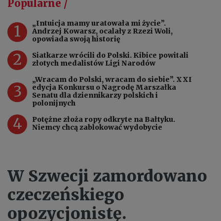
Popularne /
„Intuicja mamy uratowała mi życie”.
1
Andrzej Kowarsz, ocalały z Rzezi Woli,
opowiada swoją historię
2
Siatkarze wrócili do Polski. Kibice powitali
złotych medalistów Ligi Narodów
„Wracam do Polski, wracam do siebie”. XXI
3
edycja Konkursu o Nagrodę Marszałka
Senatu dla dziennikarzy polskich i
polonijnych
4
Potężne złoża ropy odkryte na Bałtyku.
Niemcy chcą zablokować wydobycie
W Szwecji zamordowano
czeczeńskiego
opozycjonistę.