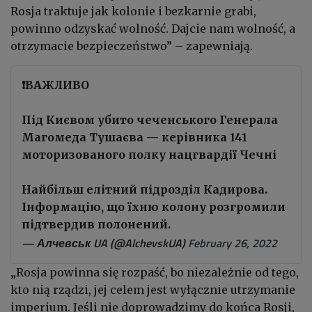
Rosja traktuje jak kolonie i bezkarnie grabi,
powinno odzyskać wolność. Dajcie nam wolność, a
otrzymacie bezpieczeństwo” – zapewniają.
❗️ВАЖЛИВО
Під Києвом убито чеченського Генерала
Магомеда Тушаєва — керівника 141
моторизованого полку нацгвардії Чечні
Найбільш елітний підрозділ Кадирова.
Інформацію, що їхню колону розгромили
підтвердив полонений.
— Алчевськ UA (@AlchevskUA)
February 26, 2022
„Rosja powinna się rozpaść, bo niezależnie od tego,
kto nią rządzi, jej celem jest wyłącznie utrzymanie
imperium. Jeśli nie doprowadzimy do końca Rosji,