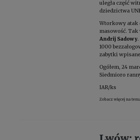
uległa część wit
dziedzictwa UN
Wtorkowy atak 
masowość. Tak 
Andrij Sadowy
1000 bezzałogow
zabytki wpisane
Ogółem, 24 mar
Siedmioro rannyc
IAR/ks
Zobacz więcej na tem
Lwów: r