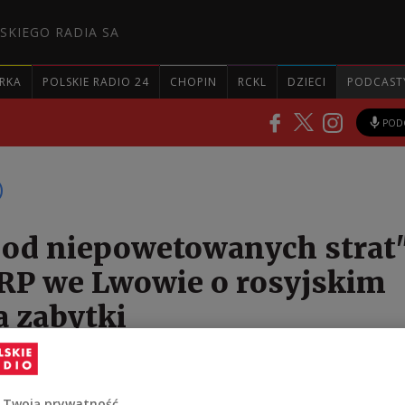
SKIEGO RADIA SA
RKA
POLSKIE RADIO 24
CHOPIN
RCKL
DZIECI
PODCAST
POD
 od niepowetowanych strat"
RP we Lwowie o rosyjskim
a zabytki
enie uszkodziło klasztor i kościół Bernardynów.
metrów dalej znajduje się archiwum, ważne zarówno 
 Twoją prywatność