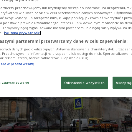
i Polaków.
artnerzy przechowujemy lub uzyskujemy dostęp do informacji na urządzeniu, taki
entyfikatory w plikach cookie w celu przetwarzania danych osobowych. Użytkown
ć swoje wybory lub zarządzać nimi, klikając poniżej, jak również skorzystać z pra
na podstawie prawnie uzasadnionego interesu lub w dowolnym momencie na stroni
i. Te wybory będą sygnalizowane naszym partnerom i nie będą miały wpływu na d
a.
Polityka prywatności
aszymi partnerami przetwarzamy dane w celu zapewnienia:
adnych danych geolokalizacyjnych. Aktywne skanowanie charakterystyki urządzen
ji. Przechowywanie informacji na urządzeniu lub dostęp do nich. Spersonalizowane
iar reklam i treści, badnie odbiorców i ulepszanie usług.
tnerów (dostawców)
a zaawansowane
Odrzucenie wszystkich
Akceptuj