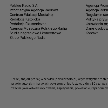
Polskie Radio S.A.
Agencja Prom
Informacyjna Agencja Radiowa
Agencja Rekl
Centrum Edukacji Medialnej
Regulamin se
Redakcja Katolicka
Polityka pryw
Redakcja Ekumeniczna
Ustawienia pr
Agencja Muzyczna Polskiego Radia
Dane osobo
Studia nagraniowe i koncertowe
Kontakt
Sklep Polskiego Radia
Treści, znajdujące się w serwisie polskieradio.pl, w tym wszystkie ma
prawie autorskim i prawach pokrewnych lub Ustawy z dnia 30 czerwca 
trzecim. Jakiekolwiek kopiowanie, zapisywanie, powielanie, reproduko