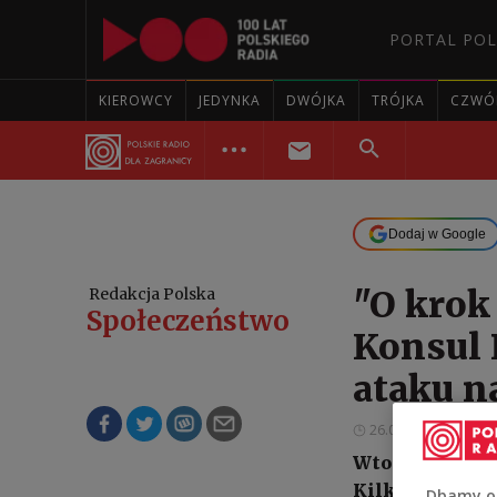
PORTAL POL
KIEROWCY
JEDYNKA
DWÓJKA
TRÓJKA
CZWÓ
Dodaj w Google
"O krok
Redakcja Polska
Społeczeństwo
Konsul 
ataku n
26.03.2026 12:35
Wtorkowe uderz
Kilkadziesiąt 
Dbamy o