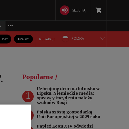
SŁUCHAJ
Y
POLSKA
CASTY
RADIO
REDAKCJE:
ENGLISH
БЕЛАРУСКАЯ
.
Popularne /
DEUTSCH
Uzbrojony dron na lotnisku w
1
Lipsku. Niemieckie media:
РУССКИЙ
sprawcy incydentu należy
szukać w Rosji
УКРАЇНСЬКА
2
Polska szóstą gospodarką
Unii Europejskiej w 2025 roku
Papież Leon XIV odwiedzi
dla