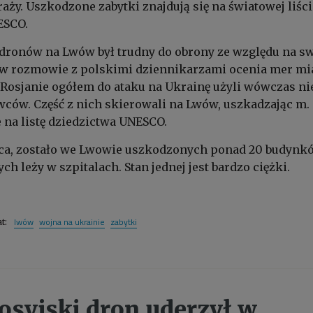
raży. Uszkodzone zabytki znajdują się na światowej liści
ESCO.
dronów na Lwów był trudny do obrony ze względu na s
w rozmowie z polskimi dziennikarzami ocenia mer mi
. Rosjanie ogółem do ataku na Ukrainę użyli wówczas n
ców. Część z nich skierowali na Lwów, uszkadzając m. 
 na listę dziedzictwa UNESCO.
ca, zostało we Lwowie uszkodzonych ponad 20 budynk
h leży w szpitalach. Stan jednej jest bardzo ciężki.
lwów
wojna na ukrainie
zabytki
at:
osyjski dron uderzył w