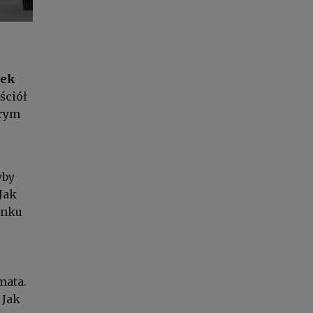
ek
ściół
órym
yby
Jak
ynku
mata.
 Jak