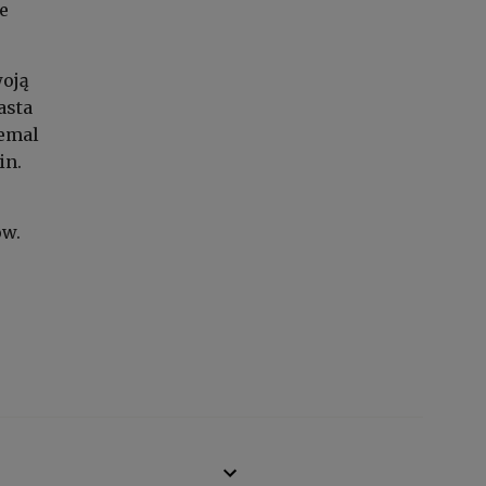
e
woją
asta
iemal
in.
ów.