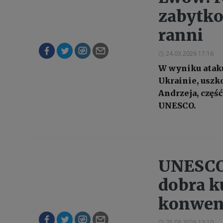
zabytko
ranni
24.03.2026 17:16
W wyniku ataku
Ukrainie, uszk
Andrzeja, częś
UNESCO.
UNESCO 
dobra k
konwen
25.03.2026 13:10