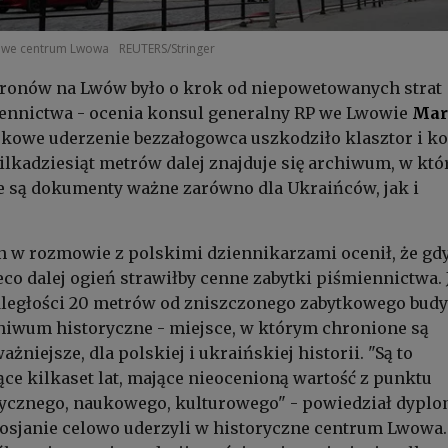
kowe centrum Lwowa
REUTERS/Stringer
dronów na Lwów było o krok od niepowetowanych strat
ennictwa - ocenia konsul generalny RP we Lwowie
Mar
rkowe uderzenie bezzałogowca uszkodziło klasztor i ko
lkadziesiąt metrów dalej znajduje się archiwum, w kt
są dokumenty ważne zarówno dla Ukraińców, jak i
 w rozmowie z polskimi dziennikarzami ocenił, że gd
eco dalej ogień strawiłby cenne zabytki piśmiennictwa. 
odległości 20 metrów od zniszczonego zabytkowego bud
chiwum historyczne - miejsce, w którym chronione są
niejsze, dla polskiej i ukraińskiej historii. "Są to
e kilkaset lat, mające nieocenioną wartość z punktu
rycznego, naukowego, kulturowego" - powiedział dyplo
Rosjanie celowo uderzyli w historyczne centrum Lwowa.