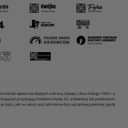
utworów lub wytworów objętych ochroną Ustawy z dnia 4 lutego 1994 r. o
dzającym przysługują Polskiemu Radiu S.A. w likwidacji lub podmiotom
części, jak i w całości jest zabronione bez uprzedniej pisemnej zgody