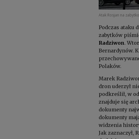
Atak Rosjan na zabyt
Podczas ataku 
zabytków piśmi
Radziwon
. Wto
Bernardynów. Ki
przechowywane 
Polaków.
Marek Radziwon
dron uderzył ni
podkreślił, w 
znajduje się ar
dokumenty najważ
dokumenty mając
widzenia histo
Jak zaznaczył, 