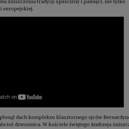
róba zniszczenia tradycji spuścizny i pamięci, nie tylko
 i europejskiej.
spłonął dach kompleksu klasztornego ojców Bernardyn
ła też dzwonnica. W kościele świętego Andrzeja zniszc