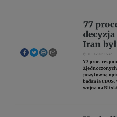
77 proc
decyzja 
Iran by
31.03.2026 18:42
77 proc. respo
Zjednoczonych i
pozytywną opin
badania CBOS. 
wojna na Blisk