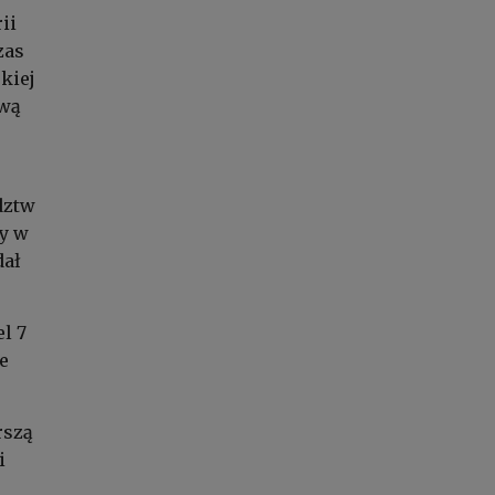
ii
zas
kiej
ową
dztw
ży w
dał
l 7
e
rszą
i