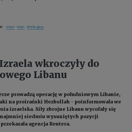
izrael
liban
strefa gazy
at:
Izraela wkroczyły do
iowego Libanu
ierze prowadzą operację w południowym Libanie,
aki na proirański Hezbollah - poinformowała we
ia izraelska. Siły zbrojne Libanu wycofały się
 najmniej siedmiu wysuniętych pozycji
 przekazała agencja Reutera.