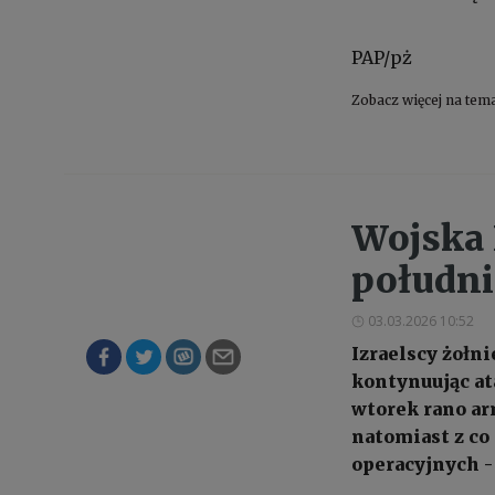
PAP/pż
Zobacz więcej na tem
Wojska 
połudn
03.03.2026 10:52
Izraelscy żołn
kontynuując at
wtorek rano arm
natomiast z co
operacyjnych -