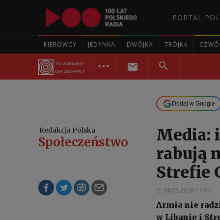
PORTAL POL
KIEROWCY
JEDYNKA
DWÓJKA
TRÓJKA
CZWÓ
Dodaj w Google
Media: 
Redakcja Polska
Społeczeństwo
rabują 
Strefie
04.05.2026 17:00
Armia nie radz
w Libanie i Str