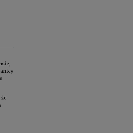
asie,
ranicy
lu
 że
h