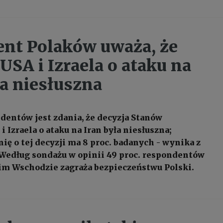
ent Polaków uważa, że
USA i Izraela o ataku na
ła niesłuszna
ndentów jest zdania, że decyzja Stanów
 Izraela o ataku na Iran była niesłuszna;
ię o tej decyzji ma 8 proc. badanych - wynika z
Według sondażu w opinii 49 proc. respondentów
im Wschodzie zagraża bezpieczeństwu Polski.