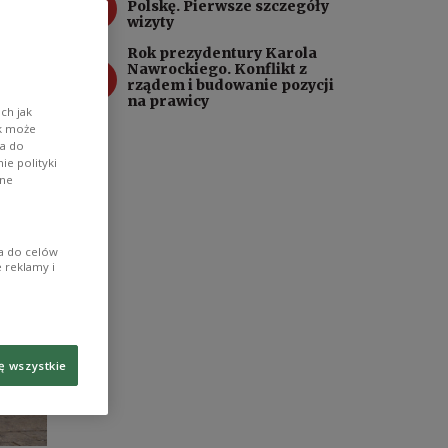
3
Polskę. Pierwsze szczegóły
wizyty
Rok prezydentury Karola
4
Nawrockiego. Konflikt z
rządem i budowanie pozycji
na prawicy
ch jak
ik może
wa do
e polityki
ane
ia do celów
 reklamy i
ę wszystkie