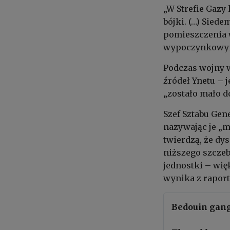
„W Strefie Gazy
bójki. (…) Sied
pomieszczenia 
wypoczynkowymi
Podczas wojny w
źródeł Ynetu – 
„zostało mało do
Szef Sztabu Gen
nazywając je „m
twierdzą, że dy
niższego szczeb
jednostki – wi
wynika z raport
Bedouin gang