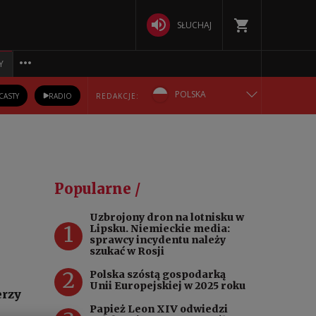
SŁUCHAJ
Y
POLSKA
CASTY
RADIO
REDAKCJE:
ENGLISH
БЕЛАРУСКАЯ
Popularne /
DEUTSCH
Uzbrojony dron na lotnisku w
1
Lipsku. Niemieckie media:
РУССКИЙ
sprawcy incydentu należy
szukać w Rosji
УКРАЇНСЬКА
2
Polska szóstą gospodarką
Unii Europejskiej w 2025 roku
erzy
Papież Leon XIV odwiedzi