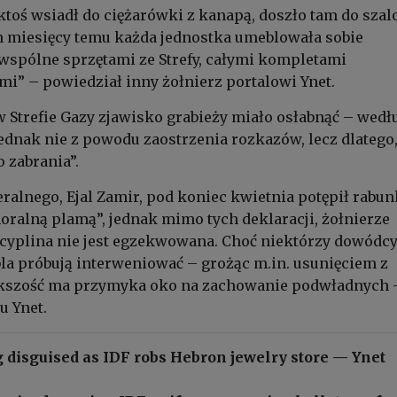
 ktoś wsiadł do ciężarówki z kanapą, doszło tam do szal
em miesięcy temu każda jednostka umeblowała sobie
wspólne sprzętami ze Strefy, całymi kompletami
” – powiedział inny żołnierz portalowi Ynet.
 Strefie Gazy zjawisko grabieży miało osłabnąć – wedł
jednak nie z powodu zaostrzenia rozkazów, lecz dlatego,
 zabrania”.
eralnego, Ejal Zamir, pod koniec kwietnia potępił rabun
oralną plamą”, jednak mimo tych deklaracji, żołnierze
scyplina nie jest egzekwowana. Choć niektórzy dowódc
la próbują interweniować – grożąc m.in. usunięciem z
ększość ma przymyka oko na zachowanie podwładnych 
u Ynet.
 disguised as IDF robs Hebron jewelry store — Ynet