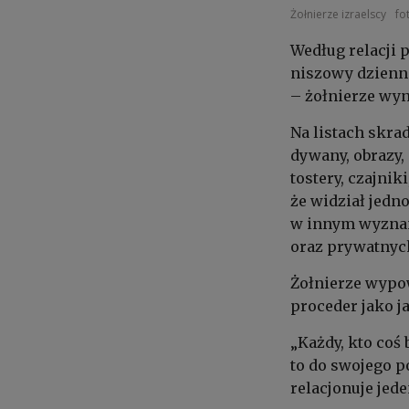
Żołnierze izraelscy
fo
Według relacji 
niszowy dziennik
– żołnierze wyn
Na listach skra
dywany, obrazy, 
tostery, czajnik
że widział jedno
w innym wyznani
oraz prywatnych
Żołnierze wypo
proceder jako j
„Każdy, kto coś 
to do swojego p
relacjonuje jed