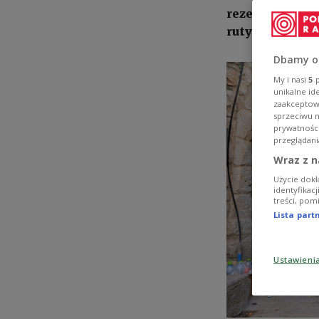
rezerwistów w
rutynowo, a do
Dbamy o
My i nasi
5
p
unikalne id
zaakceptowa
sprzeciwu 
prywatnośc
przeglądani
Wraz z n
Użycie dokł
identyfikac
treści, pom
Lista par
Ustawieni