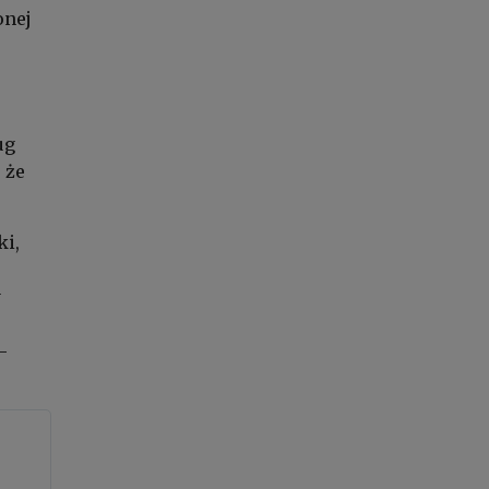
onej
ug
 że
ki,
y
–