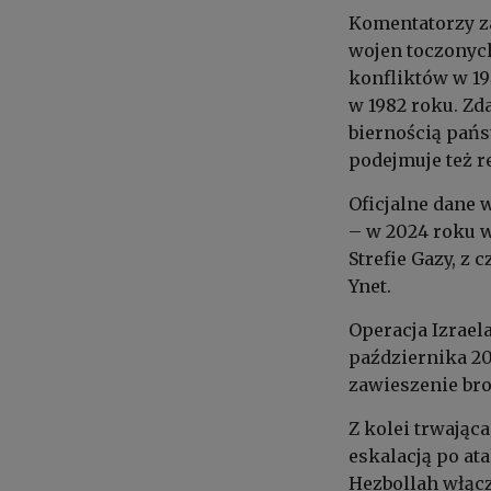
Komentatorzy za
wojen toczonyc
konfliktów w 19
w 1982 roku. Z
biernością państ
podejmuje też r
Oficjalne dane 
– w 2024 roku w
Strefie Gazy, z
Ynet.
Operacja Izrael
października 20
zawieszenie br
Z kolei trwająca
eskalacją po ata
Hezbollah włącz