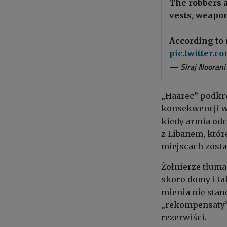
The robbers 
vests, weapo
According to 
pic.twitter.
— Siraj Noorani
„Haarec” podkre
konsekwencji wo
kiedy armia odc
z Libanem, któr
miejscach zosta
Żołnierze tłuma
skoro domy i ta
mienia nie stan
„rekompensaty” 
rezerwiści.