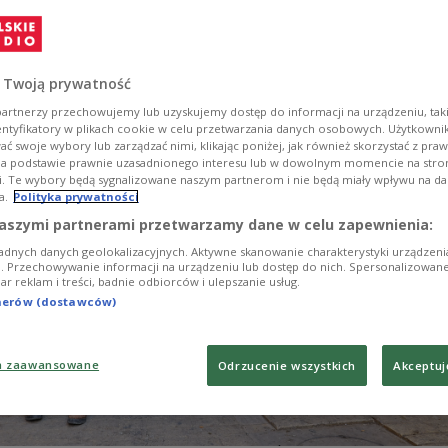
ynika, że rabunek opuszczonych domów odbywa się
wództwo nie podejmuje działań dyscyplinarnych.
 Twoją prywatność
artnerzy przechowujemy lub uzyskujemy dostęp do informacji na urządzeniu, taki
entyfikatory w plikach cookie w celu przetwarzania danych osobowych. Użytkown
ć swoje wybory lub zarządzać nimi, klikając poniżej, jak również skorzystać z pra
na podstawie prawnie uzasadnionego interesu lub w dowolnym momencie na stroni
i. Te wybory będą sygnalizowane naszym partnerom i nie będą miały wpływu na d
a.
Polityka prywatności
aszymi partnerami przetwarzamy dane w celu zapewnienia:
adnych danych geolokalizacyjnych. Aktywne skanowanie charakterystyki urządzen
ji. Przechowywanie informacji na urządzeniu lub dostęp do nich. Spersonalizowane
iar reklam i treści, badnie odbiorców i ulepszanie usług.
tnerów (dostawców)
a zaawansowane
Odrzucenie wszystkich
Akceptuj