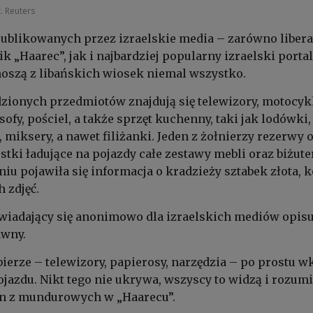
t. Reuters
publikowanych przez izraelskie media – zarówno libera
 „Haarec”, jak i najbardziej popularny izraelski portal
oszą z libańskich wiosek niemal wszystko.
dzionych przedmiotów znajdują się telewizory, motocyk
sofy, pościel, a także sprzęt kuchenny, taki jak lodówki,
i, miksery, a nawet filiżanki. Jeden z żołnierzy rezerwy o
stki ładujące na pojazdy całe zestawy mebli oraz biżuter
u pojawiła się informacja o kradzieży sztabek złota, 
 zdjęć.
wiadający się anonimowo dla izraelskich mediów opisu
awny.
bierze – telewizory, papierosy, narzędzia – po prostu w
ojazdu. Nikt tego nie ukrywa, wszyscy to widzą i rozumi
en z mundurowych w „Haarecu”.