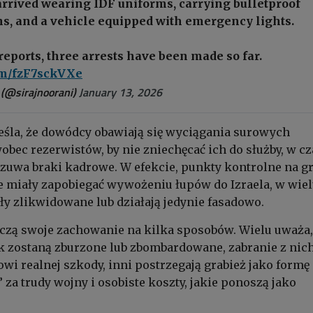
arrived wearing IDF uniforms, carrying bulletproof
ns, and a vehicle equipped with emergency lights.
reports, three arrests have been made so far.
com/fzF7sckVXe
 (@sirajnoorani)
January 13, 2026
śla, że dowódcy obawiają się wyciągania surowych
bec rezerwistów, by nie zniechęcać ich do służby, w cz
zuwa braki kadrowe. W efekcie, punkty kontrolne na g
e miały zapobiegać wywożeniu łupów do Izraela, w wie
ły zlikwidowane lub działają jedynie fasadowo.
czą swoje zachowanie na kilka sposobów. Wielu uważa,
k zostaną zburzone lub zbombardowane, zabranie z nic
owi realnej szkody, inni postrzegają grabież jako formę
za trudy wojny i osobiste koszty, jakie ponoszą jako