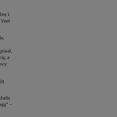
lny i
 Ynet
le,
pisał,
ię, a
kocy
ją
kłada
eją” –