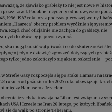
uważają, że zjawisko grabieży to nie jest nowe w histor
h przez Izrael. Podobne incydenty odnotowywano podc
48, 1956, 1967 roku oraz podczas pierwszej wojny libańs
daniem „Haareca” obecny problem wyróżnia się system
wa. Rząd, choć oficjalnie nie zachęca do grabieży, nie
ealnych kroków, by je powstrzymać.
wojska mogą budzić wątpliwości co do skuteczności śle
płynęło jedynie dziewięć zgłoszeń dotyczących grabie
 czego tylko jedno zakończyło się aktem oskarżenia – po
a w Strefie Gazy rozpoczęła się po ataku Hamasu na Izrae
23 roku, a od października 2025 roku obowiązuje kruch
oni między Hamasem a Izraelem.
 obecnie izraelska inwazja na Liban jest związana z sze
kach USA i Izraela na Iran 28 lutego, po których libańsk
ył się do walk po stronie Teheranu.