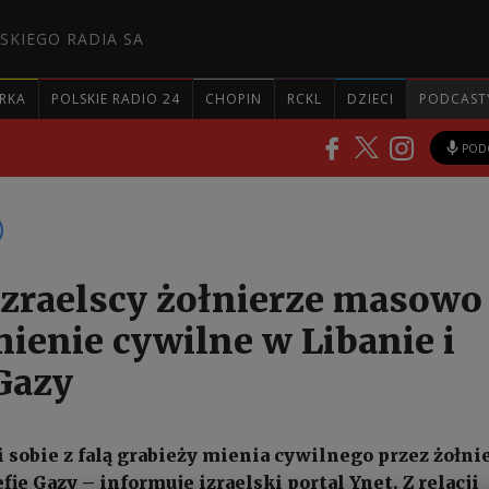
SKIEGO RADIA SA
RKA
POLSKIE RADIO 24
CHOPIN
RCKL
DZIECI
PODCAST
POD
izraelscy żołnierze masowo
mienie cywilne w Libanie i
 Gazy
i sobie z falą grabieży mienia cywilnego przez żołni
efie Gazy – informuje izraelski portal Ynet. Z relacji