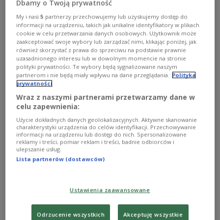
Dbamy o Twoją prywatność
My i nasi
5
partnerzy przechowujemy lub uzyskujemy dostęp do
informacji na urządzeniu, takich jak unikalne identyfikatory w plikach
cookie w celu przetwarzania danych osobowych. Użytkownik może
zaakceptować swoje wybory lub zarządzać nimi, klikając poniżej, jak
również skorzystać z prawa do sprzeciwu na podstawie prawnie
uzasadnionego interesu lub w dowolnym momencie na stronie
polityki prywatności. Te wybory będą sygnalizowane naszym
partnerom i nie będą miały wpływu na dane przeglądania.
Polityka
Zamieszki w UK
REUTERS/Isabel Infantes
prywatności
Wraz z naszymi partnerami przetwarzamy dane w
Dwóch uczestników zamieszek, które wybuchły po
celu zapewnienia:
śmierci 18-letniego Henry’ego Nowaka w
Użycie dokładnych danych geolokalizacyjnych. Aktywne skanowanie
Southampton, trafi do więzienia
charakterystyki urządzenia do celów identyfikacji. Przechowywanie
informacji na urządzeniu lub dostęp do nich. Spersonalizowane
reklamy i treści, pomiar reklam i treści, badnie odbiorców i
ulepszanie usług.
41-letni
Leon O'Leary
został skazany na trzy lata i
Lista partnerów (dostawców)
miesiąc więzienia, a 24-letni
Connor Bishop
na
dwa lata i osiem miesięcy. Obaj przyznali się do
udziału w zamieszkach, które wybuchły podczas
Ustawienia zaawansowane
demonstracji poświęconej pamięci
Henry’ego
Nowaka
.
Odrzucenie wszystkich
Akceptuję wszystkie