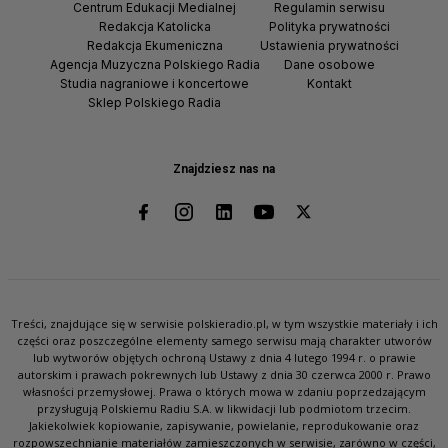
Centrum Edukacji Medialnej
Regulamin serwisu
Redakcja Katolicka
Polityka prywatności
Redakcja Ekumeniczna
Ustawienia prywatności
Agencja Muzyczna Polskiego Radia
Dane osobowe
Studia nagraniowe i koncertowe
Kontakt
Sklep Polskiego Radia
Znajdziesz nas na
Treści, znajdujące się w serwisie polskieradio.pl, w tym wszystkie materiały i ich
części oraz poszczególne elementy samego serwisu mają charakter utworów
lub wytworów objętych ochroną Ustawy z dnia 4 lutego 1994 r. o prawie
autorskim i prawach pokrewnych lub Ustawy z dnia 30 czerwca 2000 r. Prawo
własności przemysłowej. Prawa o których mowa w zdaniu poprzedzającym
przysługują Polskiemu Radiu S.A. w likwidacji lub podmiotom trzecim.
Jakiekolwiek kopiowanie, zapisywanie, powielanie, reprodukowanie oraz
rozpowszechnianie materiałów zamieszczonych w serwisie, zarówno w części,