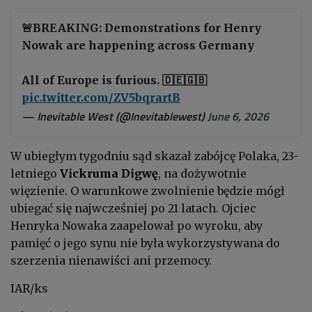
🚨BREAKING: Demonstrations for Henry
Nowak are happening across Germany
All of Europe is furious. 🇩🇪🇬🇧
pic.twitter.com/ZV5bqrartB
— Inevitable West (@Inevitablewest)
June 6, 2026
W ubiegłym tygodniu sąd skazał zabójcę Polaka, 23-
letniego
Vickruma Digwę
, na dożywotnie
więzienie. O warunkowe zwolnienie będzie mógł
ubiegać się najwcześniej po 21 latach. Ojciec
Henryka Nowaka zaapelował po wyroku, aby
pamięć o jego synu nie była wykorzystywana do
szerzenia nienawiści ani przemocy.
IAR/ks