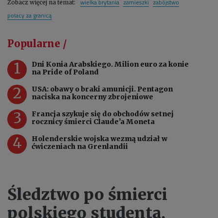
wielka brytania
zamieszki
zabójstwo
Zobacz więcej na temat:
polacy za granicą
Popularne /
1
Dni Konia Arabskiego. Milion euro za konie
na Pride of Poland
2
USA: obawy o braki amunicji. Pentagon
naciska na koncerny zbrojeniowe
3
Francja szykuje się do obchodów setnej
rocznicy śmierci Claude’a Moneta
4
Holenderskie wojska wezmą udział w
ćwiczeniach na Grenlandii
Śledztwo po śmierci
polskiego studenta,