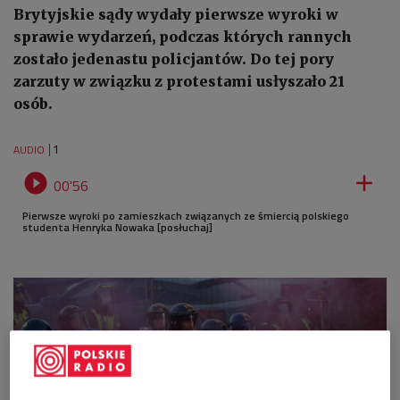
Brytyjskie sądy wydały pierwsze wyroki w
sprawie wydarzeń, podczas których rannych
zostało jedenastu policjantów. Do tej pory
zarzuty w związku z protestami usłyszało 21
osób.
1
AUDIO


00'56
Pierwsze wyroki po zamieszkach związanych ze śmiercią polskiego
studenta Henryka Nowaka [posłuchaj]