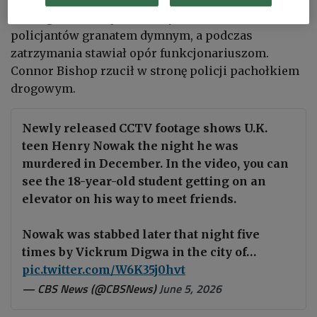
Według ustaleń sądu O'Leary rzucił w kierunku
policjantów granatem dymnym, a podczas
zatrzymania stawiał opór funkcjonariuszom.
Connor Bishop rzucił w stronę policji pachołkiem
drogowym.
Newly released CCTV footage shows U.K.
teen Henry Nowak the night he was
murdered in December. In the video, you can
see the 18-year-old student getting on an
elevator on his way to meet friends.
Nowak was stabbed later that night five
times by Vickrum Digwa in the city of…
pic.twitter.com/W6K35j0hvt
— CBS News (@CBSNews)
June 5, 2026