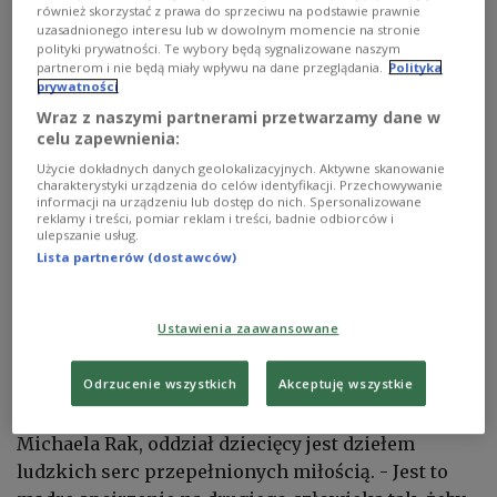
również skorzystać z prawa do sprzeciwu na podstawie prawnie
uzasadnionego interesu lub w dowolnym momencie na stronie
polityki prywatności. Te wybory będą sygnalizowane naszym
partnerom i nie będą miały wpływu na dane przeglądania.
Polityka
prywatności
Wraz z naszymi partnerami przetwarzamy dane w
Uroczystość otwarcia hospicjum
Foto: Twitter/PL in
celu zapewnienia:
Lithuania/@PLinLithuania
Użycie dokładnych danych geolokalizacyjnych. Aktywne skanowanie
Uroczyste otwarcie oddziału dziecięcego
charakterystyki urządzenia do celów identyfikacji. Przechowywanie
informacji na urządzeniu lub dostęp do nich. Spersonalizowane
hospicjum poprzedziła msza święta, odprawiona w
reklamy i treści, pomiar reklam i treści, badnie odbiorców i
ulepszanie usług.
kościele świętej Teresy koło Ostrej Bramy. W
Lista partnerów (dostawców)
inauguracji placówki wzięła udział m.in. pierwsza
dama Litwy, Diana Nausediene. Odczytany został też
list od pary prezydenckiej - Andrzeja Dudy oraz
Ustawienia zaawansowane
Agaty Kornhauser-Dudy.
Odrzucenie wszystkich
Akceptuję wszystkie
Jak powiedziała założycielka hospicjum, siostra
Michaela Rak, oddział dziecięcy jest dziełem
ludzkich serc przepełnionych miłością. - Jest to