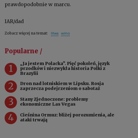
prawdopodobnie w marcu.
IAR/dad
litwa
wilno
Zobacz więcej na temat:
Popularne /
„Ja jestem Polacka”. Pięć pokoleń, język
1
przodków i niezwykła historia Polki z
Brazylii
2
Dron nad lotniskiem w Lipsku. Rosja
zaprzecza podejrzeniom o sabotaż
3
Stany Zjednoczone: problemy
ekonomiczne Las Vegas
4
Cieśnina Ormuz: bliżej porozumienia, ale
ataki trwają