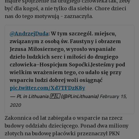
mądre spojrzenie na drugiego człowieka tak, żeby
być dla kogoś, a nie tylko dla siebie. Chore dzieci
nas do tego motywują - zaznaczyła.
@AndrzejDuda
: W tym szczegól. miejscu,
związanym z osobą św. Faustyny i obrazem
Jezusa Miłosiernego, wyrosło wspaniałe
dzieło ludzkich serc i miłości do drugiego
człowieka–Hospicjum Sopoćki.Jesteśmy pod
wielkim wrażeniem tego, co udało się przy
wsparciu ludzi dobrej woli osiągnąć
pic.twitter.com/Xd7TFDzK8y
— PL in Lithuania 🇵🇱 (@PLinLithuania)
February 15,
2020
Zakonnica od lat zabiegała o wsparcie na rzecz
budowy oddziału dziecięcego. Ponad dwa miliony
złotych na budowę placówki przeznaczył PKN