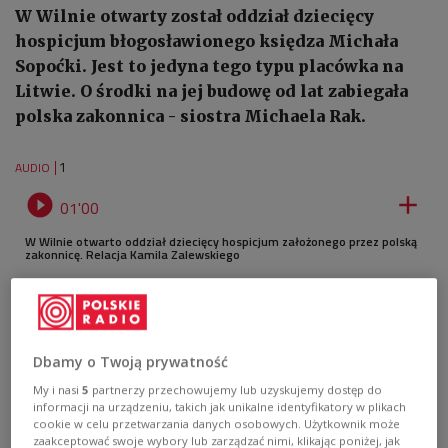
W Wilnie otwarty został oddział dziecięcy
hospicjum błogosławionego księdza Michała
Sopoćki. Jest to jedyna tego typu placówka na
Litwie. O środki na jej budowę od lat zabiegała
polska zakonnica - siostra Michaela Rak.
1
AUDIO


01'00
W Wilnie otwarto oddział dziecięcy hospicjum założonego przez polską
zakonnicę. Relacja Kamila Zalewskiego
Dbamy o Twoją prywatność
My i nasi
5
partnerzy przechowujemy lub uzyskujemy dostęp do
informacji na urządzeniu, takich jak unikalne identyfikatory w plikach
cookie w celu przetwarzania danych osobowych. Użytkownik może
zaakceptować swoje wybory lub zarządzać nimi, klikając poniżej, jak