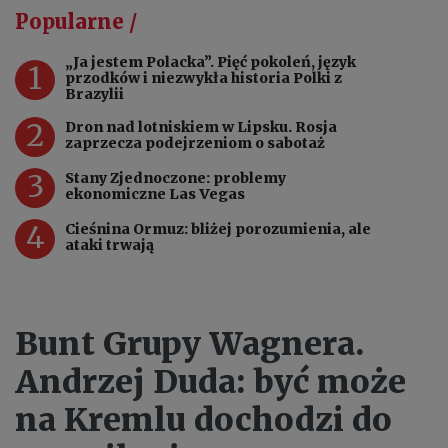
Popularne /
„Ja jestem Polacka”. Pięć pokoleń, język
1
przodków i niezwykła historia Polki z
Brazylii
2
Dron nad lotniskiem w Lipsku. Rosja
zaprzecza podejrzeniom o sabotaż
3
Stany Zjednoczone: problemy
ekonomiczne Las Vegas
4
Cieśnina Ormuz: bliżej porozumienia, ale
ataki trwają
Bunt Grupy Wagnera.
Andrzej Duda: być może
na Kremlu dochodzi do