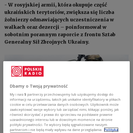
- W rosyjskiej armii, która okupuje część
ukraińskich terytoriów, zwiększa się liczba
żołnierzy odmawiających uczestniczenia w
walkach oraz dezercji – poinformował w
sobotnim porannym raporcie z frontu Sztab
Generalny Sił Zbrojnych Ukrainy.
Dbamy o Twoją prywatność
My i nasi
5
partnerzy przechowujemy lub uzyskujemy dostęp do
informacji na urządzeniu, takich jak unikalne identyfikatory w plikach
cookie w celu przetwarzania danych osobowych. Użytkownik może
zaakceptować swoje wybory lub zarządzać nimi, klikając poniżej, jak
również skorzystać z prawa do sprzeciwu na podstawie prawnie
uzasadnionego interesu lub w dowolnym momencie na stronie
polityki prywatności. Te wybory będą sygnalizowane naszym
W rosyjskiej armii panują poważne kłopoty
fortton/Shutterstock
partnerom i nie będą miały wpływu na dane przeglądania.
Polityka