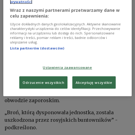
prywatności
„Na tle udanych działań bojowych sił obrony
Wraz z naszymi partnerami przetwarzamy dane w
Ukrainy oraz w związku ze znacznymi stratami
celu zapewnienia:
przeciwnika w sile żywej, zwiększa się liczba
Użycie dokładnych danych geolokalizacyjnych. Aktywne skanowanie
charakterystyki urządzenia do celów identyfikacji. Przechowywanie
przypadków dezercji z rosyjskich wojsk
informacji na urządzeniu lub dostęp do nich. Spersonalizowane
okupacyjnych, które coraz częściej samowolnie
reklamy i treści, pomiar reklam i treści, badnie odbiorców i
ulepszanie usług.
opuszczają swoje pozycje bojowe” – przekazał
Lista partnerów (dostawców)
sztab na Facebooku.
Ustawienia zaawansowane
Poinformował, że przeciwko udziałowi w walkach
zbuntowało się ostatnio 50 żołnierzy narodowości
Odrzucenie wszystkich
Akceptuję wszystkie
dagestańskiej z Flotylli Kaspijskiej. Doszło do tego
w okolicach miejscowości Dorożnianka w
obwodzie zaporoskim.
„Broń, którą dysponowała jednostka, została
uszkodzona przez rosyjskich buntowników” -
podkreślono.