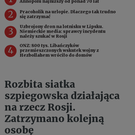
Annopolu najniższy od ponad 70 lat
2
Pracoholik na urlopie. Dlaczego tak trudno
się zatrzymać
Uzbrojony dron na lotnisku w Lipsku.
3
Niemieckie media: sprawcy incydentu
należy szukać w Rosji
ONZ: 800 tys. Libańczyków
4
przemieszczonych wskutek wojny z
Hezbollahem wróciło do domów
Rozbita siatka
szpiegowska działająca
na rzecz Rosji.
Zatrzymano kolejną
osobę