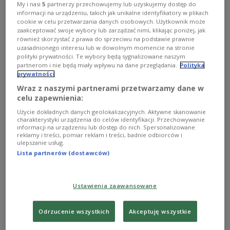
Chiński przywódca Xi Jinping
Gil Corzo/Shutterstock
My i nasi
5
partnerzy przechowujemy lub uzyskujemy dostęp do
informacji na urządzeniu, takich jak unikalne identyfikatory w plikach
cookie w celu przetwarzania danych osobowych. Użytkownik może
Bunt Grupy Wagnera w ubiegły weekend pokazał,
zaakceptować swoje wybory lub zarządzać nimi, klikając poniżej, jak
jak chaos w trakcie wojny osłabia pozycję
również skorzystać z prawa do sprzeciwu na podstawie prawnie
uzasadnionego interesu lub w dowolnym momencie na stronie
potężnych przywódców, co zdaniem komentatorów
polityki prywatności. Te wybory będą sygnalizowane naszym
"Japan Times", może zmniejszyć
partnerom i nie będą miały wpływu na dane przeglądania.
Polityka
prywatności
prawdopodobieństwo, że chińscy przywódcy
Wraz z naszymi partnerami przetwarzamy dane w
zarządzą atak na demokratycznie rządzony Tajwan
celu zapewnienia:
"w najbliższej przyszłości".
Użycie dokładnych danych geolokalizacyjnych. Aktywne skanowanie
charakterystyki urządzenia do celów identyfikacji. Przechowywanie
informacji na urządzeniu lub dostęp do nich. Spersonalizowane
Pekin uznał bunt wagnerowców za "wewnętrzną
reklamy i treści, pomiar reklam i treści, badnie odbiorców i
ulepszanie usług.
sprawę" Rosji i wyraził poparcie dla
Lista partnerów (dostawców)
ustabilizowania przez Moskwę sytuacji w kraju.
Rosja ogarnięta wewnętrznym chaosem lub z
prozachodnimi rządem okazałaby się dla Chin
Ustawienia zaawansowane
"koszmarem" - ocenia ekspert. Oba państwa łączy
nie tylko wspólny wróg - "amerykańska
Odrzucenie wszystkich
Akceptuję wszystkie
hegemonia" - ale i rosnąca od wybuchu wojny