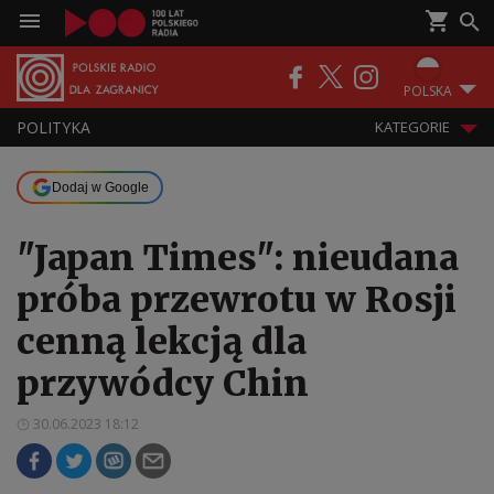
POLSKA
POLITYKA
KATEGORIE
Dodaj w Google
"Japan Times": nieudana
próba przewrotu w Rosji
cenną lekcją dla
przywódcy Chin
30.06.2023 18:12