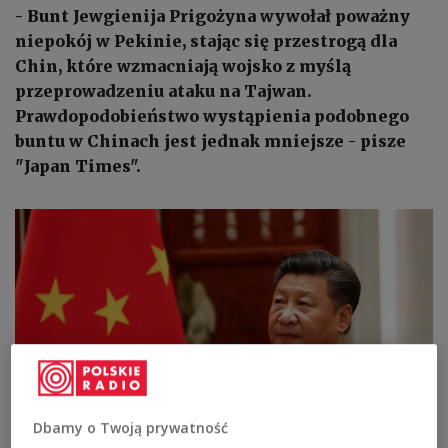
- Bunt Jewgienija Prigożyna wywołał poważny
niepokój w Pekinie, stając się przestrogą dla
Chin, które wzmacniają wojsko z myślą
przeprowadzeniu ataku na Tajwan.
Prawdopodobieństwo wystąpienia podobnego
buntu w Chinach jest jednak mniejsze - pisze
"Japan Times".
Dbamy o Twoją prywatność