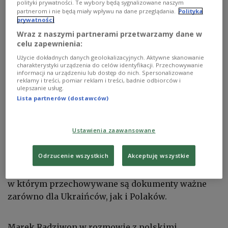
polityki prywatności. Te wybory będą sygnalizowane naszym
partnerom i nie będą miały wpływu na dane przeglądania.
Polityka
prywatności
Wraz z naszymi partnerami przetwarzamy dane w
celu zapewnienia:
Użycie dokładnych danych geolokalizacyjnych. Aktywne skanowanie
charakterystyki urządzenia do celów identyfikacji. Przechowywanie
informacji na urządzeniu lub dostęp do nich. Spersonalizowane
reklamy i treści, pomiar reklam i treści, badnie odbiorców i
Atak Rosjan na zabytkowe centrum Lwowa
REUTERS/Stringer
ulepszanie usług.
Lista partnerów (dostawców)
Podczas ataku dronów na Lwów było o krok od
niepowetowanych strat zabytków piśmiennictwa -
Ustawienia zaawansowane
ocenia konsul generalny RP we Lwowie
Marek
Radziwon
. Wtorkowe uderzenie bezzałogowca
Odrzucenie wszystkich
Akceptuję wszystkie
uszkodziło klasztor i kościół Bernardynów.
Kilkadziesiąt metrów dalej znajduje się archiwum,
w którym przechowywane są dokumenty ważne
zarówno dla Ukraińców, jak i Polaków.
Marek Radziwon w rozmowie z polskimi