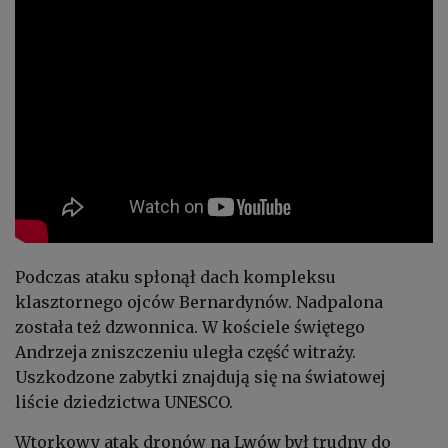
Podczas ataku spłonął dach kompleksu
klasztornego ojców Bernardynów. Nadpalona
została też dzwonnica. W kościele świętego
Andrzeja zniszczeniu uległa część witraży.
Uszkodzone zabytki znajdują się na światowej
liście dziedzictwa UNESCO.
Wtorkowy atak dronów na Lwów był trudny do