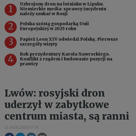
Uzbrojony dron na lotnisku w Lipsku.
1
Niemieckie media: sprawcy incydentu
należy szukać w Rosji
2
Polska szóstą gospodarką Unii
Europejskiej w 2025 roku
3
Papież Leon XIV odwiedzi Polskę. Pierwsze
szczegóły wizyty
Rok prezydentury Karola Nawrockiego.
4
Konflikt z rządem i budowanie pozycji na
prawicy
Lwów: rosyjski dron
uderzył w zabytkowe
centrum miasta, są ranni
24.03.2026 17:16