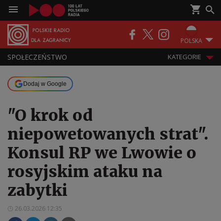
POLSKA
SPOŁECZEŃSTWO
KATEGORIE
Dodaj w Google
"O krok od
niepowetowanych strat".
Konsul RP we Lwowie o
rosyjskim ataku na
zabytki
26.03.2026 12:35