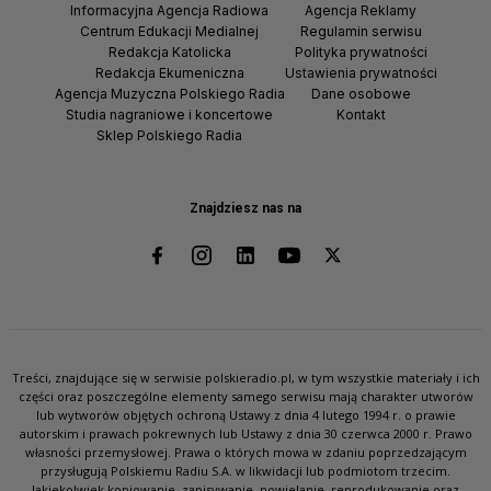
Informacyjna Agencja Radiowa
Agencja Reklamy
Centrum Edukacji Medialnej
Regulamin serwisu
Redakcja Katolicka
Polityka prywatności
Redakcja Ekumeniczna
Ustawienia prywatności
Agencja Muzyczna Polskiego Radia
Dane osobowe
Studia nagraniowe i koncertowe
Kontakt
Sklep Polskiego Radia
Znajdziesz nas na
Treści, znajdujące się w serwisie polskieradio.pl, w tym wszystkie materiały i ich
części oraz poszczególne elementy samego serwisu mają charakter utworów
lub wytworów objętych ochroną Ustawy z dnia 4 lutego 1994 r. o prawie
autorskim i prawach pokrewnych lub Ustawy z dnia 30 czerwca 2000 r. Prawo
własności przemysłowej. Prawa o których mowa w zdaniu poprzedzającym
przysługują Polskiemu Radiu S.A. w likwidacji lub podmiotom trzecim.
Jakiekolwiek kopiowanie, zapisywanie, powielanie, reprodukowanie oraz