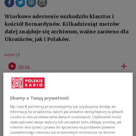
Wtorkowe uderzenie uszkodziło klasztor i
kościół Bernardynów. Kilkadziesiąt metrów
dalej znajduje się archiwum, ważne zarówno dla
Ukraińców, jak i Polaków.
1
AUDIO


00'46
Lwów - konsul RP: atak dronów mógł doprowadzić do jeszcze większych
strat [posłuchaj]
Dbamy o Twoją prywatność
My i nasi
5
partnerzy przechowujemy lub uzyskujemy dostęp do
informacji na urządzeniu, takich jak unikalne identyfikatory w plikach
cookie w celu przetwarzania danych osobowych. Użytkownik może
zaakceptować swoje wybory lub zarządzać nimi, klikając poniżej, jak
również skorzystać z prawa do sprzeciwu na podstawie prawnie
uzasadnionego interesu lub w dowolnym momencie na stronie