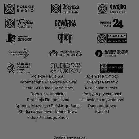
Polskie Radio S.A.
Agencja Promocji
Informacyjna Agencja Radiowa
Agencja Reklamy
Centrum Edukacji Medialnej
Regulamin serwisu
Redakcja Katolicka
Polityka prywatności
Redakcja Ekumeniczna
Ustawienia prywatności
Agencja Muzyczna Polskiego Radia
Dane osobowe
Studia nagraniowe i koncertowe
Kontakt
Sklep Polskiego Radia
Znajdziesz nas na