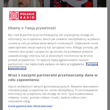
Dbamy o Twoją prywatność
My i nasi
5
partnerzy przechowujemy lub uzyskujemy dostęp do
informacji na urządzeniu, takich jak unikalne identyfikatory w plikach
Represje na Białorusi nie ustają
BRAIN STORM/Drop of Light/Shutterstock
cookie w celu przetwarzania danych osobowych. Użytkownik może
zaakceptować swoje wybory lub zarządzać nimi, klikając poniżej, jak
Według
Anny Paniszewej
ostatnie lata przyniosły
również skorzystać z prawa do sprzeciwu na podstawie prawnie
całkowite załamanie możliwości swobodnego
uzasadnionego interesu lub w dowolnym momencie na stronie
polityki prywatności. Te wybory będą sygnalizowane naszym
działania polskich organizacji na Białorusi. Jak
partnerom i nie będą miały wpływu na dane przeglądania.
Polityka
podkreśla, po wydarzeniach z 2021 roku represje
prywatności
wobec aktywistów stały się powszechne, a wielu
Wraz z naszymi partnerami przetwarzamy dane w
liderów społeczności polskiej zostało
celu zapewnienia:
zatrzymanych lub zmuszonych do opuszczenia
Użycie dokładnych danych geolokalizacyjnych. Aktywne skanowanie
charakterystyki urządzenia do celów identyfikacji. Przechowywanie
kraju.
informacji na urządzeniu lub dostęp do nich. Spersonalizowane
reklamy i treści, pomiar reklam i treści, badnie odbiorców i
ulepszanie usług.
Lista partnerów (dostawców)
– Nie ma dziś czegoś takiego jak swobodna