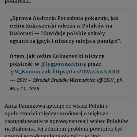
podkreśla.
„Sprawa Andrzeja Poczobuta pokazuje, jak
reżim Łukaszenki uderza w Polaków na
Białorusi — likwiduje polskie szkoły,
ogranicza język i niszczy miejsca pamięci”.
O tym, jak reżim Łukaszenki niszczy
polskość, w
@tygpowszechny
pisze
@W_Kononczuk
.
https://t.co/OWaLxwNKKR
— OSW – Ośrodek Studiów Wschodnich (@OSW_pl)
May 11, 2026
Anna Paniszewa apeluje do władz Polski i
społeczności międzynarodowej o większe
zaangażowanie w sprawę represji wobec Polaków
na Białorusi. Jej zdaniem problem powinien być
szerzej przedstawiany nie tylko w Unii