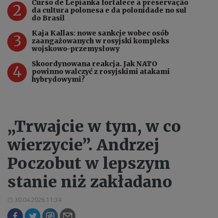
Curso de Lepianka fortalece a preservação
2
da cultura polonesa e da polonidade no sul
do Brasil
Kaja Kallas: nowe sankcje wobec osób
3
zaangażowanych w rosyjski kompleks
wojskowo-przemysłowy
Skoordynowana reakcja. Jak NATO
4
powinno walczyć z rosyjskimi atakami
hybrydowymi?
„Trwajcie w tym, w co
wierzycie”. Andrzej
Poczobut w lepszym
stanie niż zakładano
30.04.2026 11:34