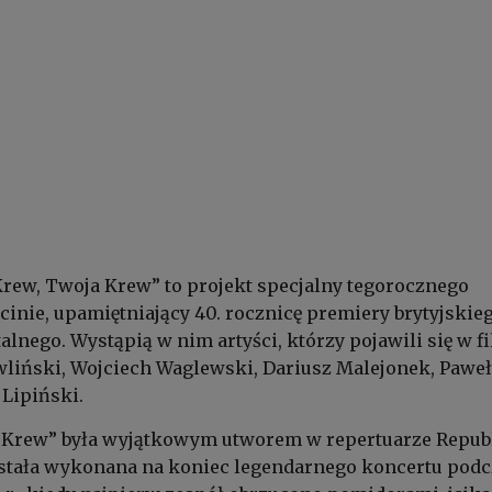
rew, Twoja Krew” to projekt specjalny tegorocznego
ocinie, upamiętniający 40. rocznicę premiery brytyjskie
lnego. Wystąpią w nim artyści, którzy pojawili się w fi
wliński, Wojciech Waglewski, Dariusz Malejonek, Paweł
Lipiński.
 Krew” była wyjątkowym utworem w repertuarze Republ
ostała wykonana na koniec legendarnego koncertu podc