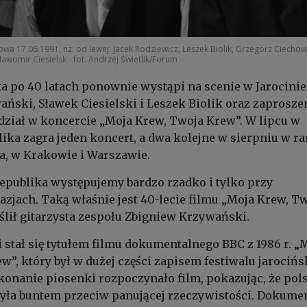
owa 17.06.1991, nz. od lewej: Jacek Rodziewicz, Leszek Biolik, Grzegorz Ciechow
ławomir Ciesielsk
fot. Andrzej Świetlik/Forum
a po 40 latach ponownie wystąpi na scenie w Jarocinie
ński, Sławek Ciesielski i Leszek Biolik oraz zaprosze
ział w koncercie „Moja Krew, Twoja Krew”. W lipcu w
lika zagra jeden koncert, a dwa kolejne w sierpniu w 
a, w Krakowie i Warszawie.
epublika występujemy bardzo rzadko i tylko przy
zjach. Taką właśnie jest 40-lecie filmu „Moja Krew, T
lił gitarzysta zespołu Zbigniew Krzywański.
 stał się tytułem filmu dokumentalnego BBC z 1986 r. „
w”, który był w dużej części zapisem festiwalu jarocińs
onanie piosenki rozpoczynało film, pokazując, że pol
była buntem przeciw panującej rzeczywistości. Dokume