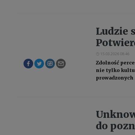
Ludzie 
Potwier
15.03.2026 08:46
Zdolność perce
nie tylko kult
prowadzonych z
Unknown
do poz