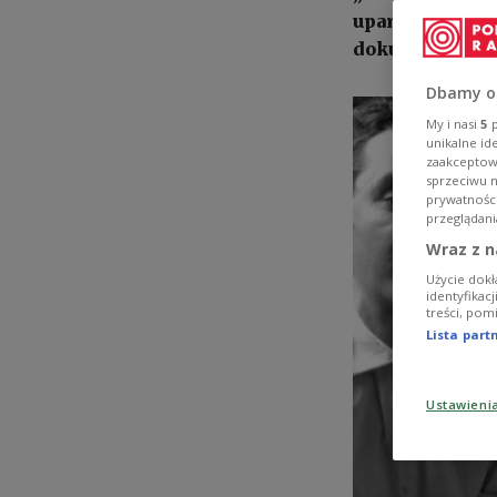
upamiętniające
dokumentalneg
Dbamy o
My i nasi
5
p
unikalne id
zaakceptowa
sprzeciwu 
prywatnośc
przeglądani
Wraz z n
Użycie dokł
identyfikac
treści, pom
Lista par
Ustawieni