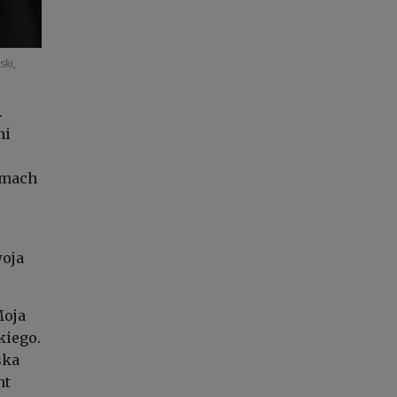
ski,
.
ni
ramach
woja
Moja
kiego.
ska
nt