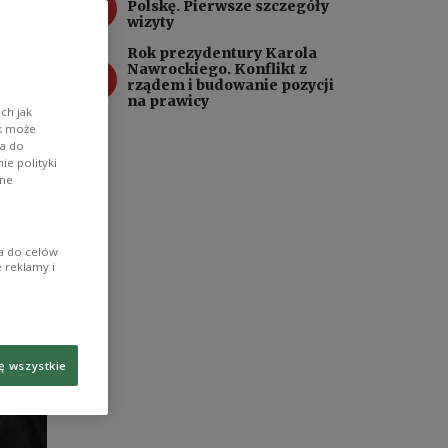
3
Polskę. Pierwsze szczegóły
wizyty
Rok prezydentury Karola
4
Nawrockiego. Konflikt z
rządem i budowanie pozycji
na prawicy
ch jak
ik może
wa do
e polityki
ane
ia do celów
 reklamy i
ę wszystkie