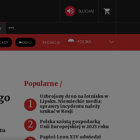
SŁUCHAJ
Y
POLSKA
CASTY
RADIO
REDAKCJE:
ENGLISH
БЕЛАРУСКАЯ
Popularne /
DEUTSCH
go
Uzbrojony dron na lotnisku w
1
Lipsku. Niemieckie media:
РУССКИЙ
sprawcy incydentu należy
szukać w Rosji
УКРАЇНСЬКА
2
Polska szóstą gospodarką
Unii Europejskiej w 2025 roku
tu
Papież Leon XIV odwiedzi