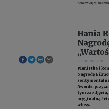
Zobacz więcej na tem
Hania R
Nagrodę
„Wartoś
19.01.2026 16:00
Pianistka i ko
Nagrodę Filmo
sentymentalna"
Awards, przyz
tym za zdjęcia,
oryginalną ści
włosy.