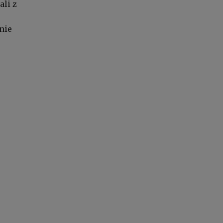
li z
nie