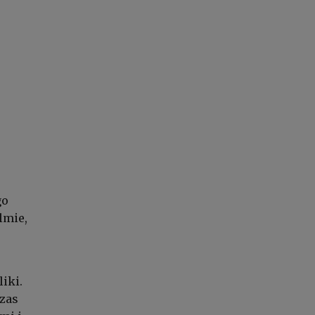
go
lmie,
iki.
zas