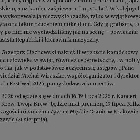
5 r., kiedy najpierw zespół obrzucono pomidorami, jajka
skiem, a na koniec zaśpiewano im „sto lat”. W kolejnyc
ka wykonywała ją niezwykle rzadko, tylko w wyjątkowy
ła ona takim rzuceniem mikrofonu. Gdy ją graliśmy, to
dy po nim nie wychodziliśmy już na scenę – powiedział
basista Republiki i kierownik muzyczny.
k Grzegorz Ciechowski nakreślił w tekście komórkowy
a człowieka w świat, również cybernetyczny, i w polity
o tak, jak w podstawówce uczyłem się ustępów „Pana
iedział Michał Wiraszko, współorganizator i dyrektor
ocin Festiwal 2026, pomysłodawca koncertów.
 2026 odbędzie się w dniach 16-19 lipca 2026 r. Koncert
 Krew, Twoja Krew” będzie miał premierę 19 lipca. Kilk
 zagości również na Żywiec Męskie Granie w Krakowie 
zawie (21 sierpnia).