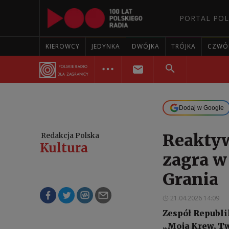
PORTAL POL
KIEROWCY
JEDYNKA
DWÓJKA
TRÓJKA
CZWÓ
Dodaj w Google
Reakty
Redakcja Polska
Kultura
zagra w
Grania
21.04.2026 14:09
Zespół Republi
„Moja Krew, Tw