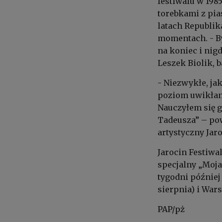
festiwalu w 198
torebkami z pia
latach Republi
momentach. - By
na koniec i nig
Leszek Biolik, 
- Niezwykłe, ja
poziom uwikłani
Nauczyłem się g
Tadeusza” – pow
artystyczny Jar
Jarocin Festiwal
specjalny „Moja
tygodni później
sierpnia) i Wars
PAP/pż