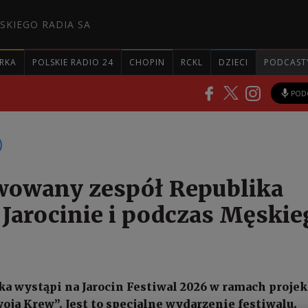
SKIEGO RADIA SA
RKA
POLSKIE RADIO 24
CHOPIN
RCKL
DZIECI
PODCAST
POD
wowany zespół Republika
 Jarocinie i podczas Męskie
ka wystąpi na Jarocin Festiwal 2026 w ramach projek
oja Krew”. Jest to specjalne wydarzenie festiwalu,