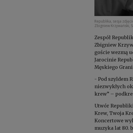
Republika, sesja zdjęci
Zbigniew Krzywański, S
Zespół Republik
Zbigniew Krzywa
goście wezmą ud
Jarocinie Repub
Męskiego Grani
- Pod szyldem R
niezwykłych oka
krew” – podkreś
Utwór Republiki
Krew, Twoja Kre
Koncertowe wyk
muzyka lat 80. 