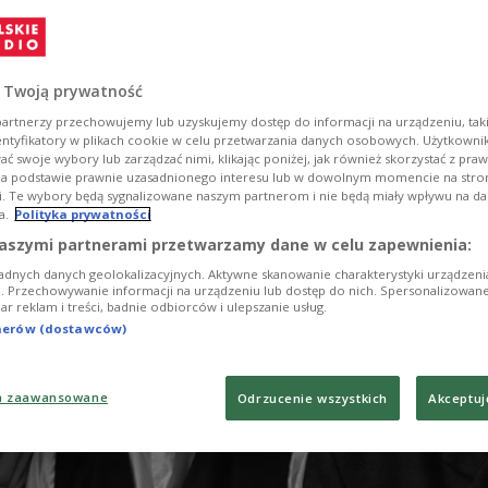
 40. rocznicę premiery brytyjskiego filmu
o „Moja Krew, Twoja Krew”.
 Twoją prywatność
artnerzy przechowujemy lub uzyskujemy dostęp do informacji na urządzeniu, taki
entyfikatory w plikach cookie w celu przetwarzania danych osobowych. Użytkown
ć swoje wybory lub zarządzać nimi, klikając poniżej, jak również skorzystać z pra
na podstawie prawnie uzasadnionego interesu lub w dowolnym momencie na stroni
i. Te wybory będą sygnalizowane naszym partnerom i nie będą miały wpływu na d
a.
Polityka prywatności
aszymi partnerami przetwarzamy dane w celu zapewnienia:
adnych danych geolokalizacyjnych. Aktywne skanowanie charakterystyki urządzen
ji. Przechowywanie informacji na urządzeniu lub dostęp do nich. Spersonalizowane
iar reklam i treści, badnie odbiorców i ulepszanie usług.
tnerów (dostawców)
a zaawansowane
Odrzucenie wszystkich
Akceptuj