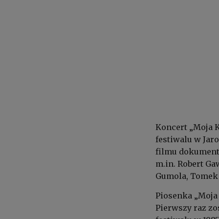
Koncert „Moja K
festiwalu w Jar
filmu dokumenta
m.in. Robert Ga
Gumola, Tomek 
Piosenka „Moja
Pierwszy raz z