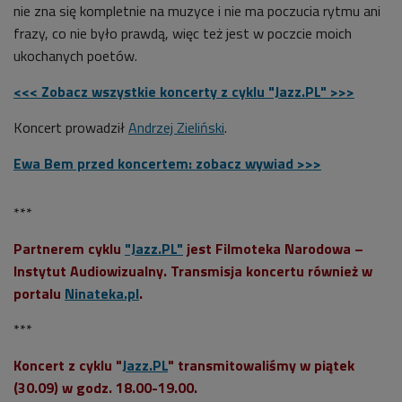
nie zna się kompletnie na muzyce i nie ma poczucia rytmu ani
frazy, co nie było prawdą, więc też jest w poczcie moich
ukochanych poetów.
<<< Zobacz wszystkie koncerty z cyklu "Jazz.PL" >>>
Koncert prowadził
Andrzej Zieliński
.
Ewa Bem przed koncertem: zobacz wywiad >>>
***
Partnerem cyklu
"Jazz.PL"
jest Filmoteka Narodowa –
Instytut Audiowizualny. Transmisja koncertu również w
portalu
Ninateka.pl
.
***
Koncert z cyklu "
Jazz.PL
" transmitowaliśmy w piątek
(30.09) w godz. 18.00-19.00.