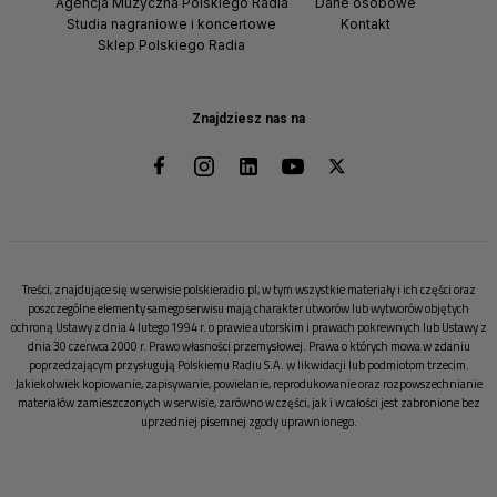
Agencja Muzyczna Polskiego Radia
Dane osobowe
Studia nagraniowe i koncertowe
Kontakt
Sklep Polskiego Radia
Znajdziesz nas na
Treści, znajdujące się w serwisie polskieradio.pl, w tym wszystkie materiały i ich części oraz
poszczególne elementy samego serwisu mają charakter utworów lub wytworów objętych
ochroną Ustawy z dnia 4 lutego 1994 r. o prawie autorskim i prawach pokrewnych lub Ustawy z
dnia 30 czerwca 2000 r. Prawo własności przemysłowej. Prawa o których mowa w zdaniu
poprzedzającym przysługują Polskiemu Radiu S.A. w likwidacji lub podmiotom trzecim.
Jakiekolwiek kopiowanie, zapisywanie, powielanie, reprodukowanie oraz rozpowszechnianie
materiałów zamieszczonych w serwisie, zarówno w części, jak i w całości jest zabronione bez
uprzedniej pisemnej zgody uprawnionego.