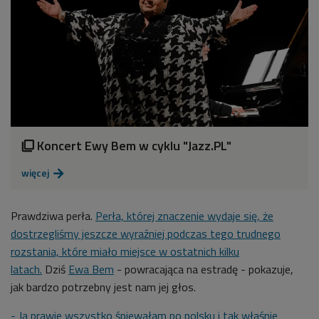
Koncert Ewy Bem w cyklu "Jazz.PL"

więcej

Prawdziwa perła.
Perła, której znaczenie wydaje się, że
dostrzegliśmy jeszcze wyraźniej podczas tego trudnego
rozstania, które miało miejsce w ostatnich kilku
latach.
Dziś
Ewa Bem
- powracająca na estradę - pokazuje,
jak bardzo potrzebny jest nam jej głos.
- Ja prawie wszystko śpiewałam po polsku i tak właśnie