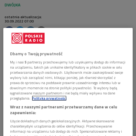
ostatnia aktualizacja:
30.09.2022 07:00
W piątek, 30 września, w ramach najdłuższego
festiwalu jazzowego w Polsce - Dwójkowego Jazz.PL
Dbamy o Twoją prywatność
- królowa polskiego jazzu wystąpiła w Studiu im.
My i nasi
5
partnerzy przechowujemy lub uzyskujemy dostęp do informacji
Witolda Lutosławskiego. Towarzyszyli jej znakomici
na urządzeniu, takich jak unikalne identyfikatory w plikach cookie w celu
muzycy: Andrzej Jagodziński, Adam Cegielski, Robert
przetwarzania danych osobowych. Użytkownik może zaakceptować swoje
Majewski i Czesław Bartkowski. Zapraszamy do
wybory lub zarządzać nimi, klikając poniżej, jak również skorzystać z
prawa do sprzeciwu na podstawie prawnie uzasadnionego interesu lub w
obejrzenia zapisu wideo tego wyjątkowego
dowolnym momencie na stronie polityki prywatności. Te wybory będą
koncertu!
sygnalizowane naszym partnerom i nie będą miały wpływu na dane
przeglądania.
Polityka prywatności
Wraz z naszymi partnerami przetwarzamy dane w celu
ZOBACZ WIDEO:
zapewnienia:
Użycie dokładnych danych geolokalizacyjnych. Aktywne skanowanie
charakterystyki urządzenia do celów identyfikacji. Przechowywanie
informacji na urządzeniu lub dostęp do nich. Spersonalizowane reklamy i