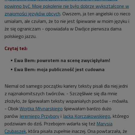
powinno być. Moje pokolenie nie było dobrze wykształcone w
znajomości języków obcych
. Owszem, ja ten angielski co nieco
umiałam, ale czułam, że to nie jest śpiewanie w moim języku i
że się ograniczam - opowiadała w Dwójce pierwsza dama
polskiego jazzu.
Czytaj też:
Ewa Bem: powrotem na scenę zwyciężyłam!
Ewa Bem: moja publiczność jest cudowna
Niemal od samego początku kariery teksty pisali dla niej jedni
z najznakomitszych twórców. - Szczęśliwie się dla mnie
złożyło, że śpiewałam teksty wspaniałych poetów - mówiła.
- Obok
Wojtka Młynarskiego
śpiewałam bardzo dużo
panów
Jeremiego Przybory
i
Jacka Korczakowskiego
, którego
podziwiam do dziś. Przebojem wdarła się też
Marysia
Czubaszek
, która pisała zupełnie inaczej. Ona powtarzała, że