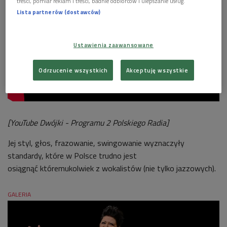
treści, pomiar reklam i treści, badnie odbiorców i ulepszanie usług.
Lista partnerów (dostawców)
Ustawienia zaawansowane
Odrzucenie wszystkich
Akceptuję wszystkie
[YouTube Dwójki - Programu 2 Polskiego Radia]
Jej styl, głos, frazowanie, swingowanie wyznaczyły
standardy, które w Polsce trudno jest
osiągnąć któremukolwiek z wokalistów (nie tylko jazzowych).
GALERIA