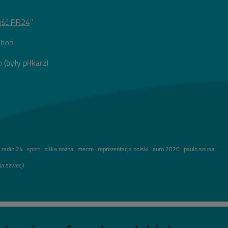
ość PR24
"
choń
o
(by
ły piłkarz)
1
 radio 24
sport
piłka nożna
mecze
reprezentacja polski
euro 2020
paulo sousa
ja szwecji