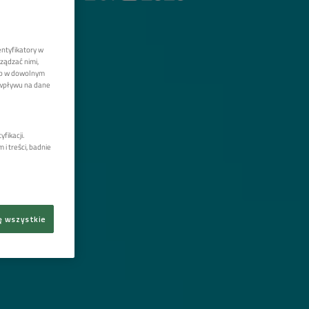
entyfikatory w
ządzać nimi,
lub w dowolnym
 wpływu na dane
fikacji.
i treści, badnie
ę wszystkie