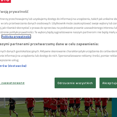
Twoją prywatność
tnerzy przechowujemy lub uzyskujemy dostęp do informacji na urządzeniu, takich jak unikalne id
ie w celu przetwarzania danych osobowych. Użytkownik może zaakceptować swoje wybory lub zar
iś jest tylko jeden scenariusz: zwycięstwo
żej, jak również skorzystać z prawa do sprzeciwu na podstawie prawnie uzasadnionego interesu 
 Tutaj nie ma żadnych kalkulacji, my jako reprezentacja
tronie polityki prywatności. Te wybory będą sygnalizowane naszym partnerom i nie będą miały
rać. Uważam, że drużyna będzie tak ustawiona od
Polityka prywatności
y zaatakować Szwedów - powiedział w Polskim Radiu
szymi partnerami przetwarzamy dane w celu zapewnienia:
, były piłkarz.
nych danych geolokalizacyjnych. Aktywne skanowanie charakterystyki urządzenia do celów identy
e informacji na urządzeniu lub dostęp do nich. Spersonalizowane reklamy i treści, pomiar reklam 
lepszanie usług.
nerów (dostawców)
a zaawansowane
Odrzucenie wszystkich
Akceptuj