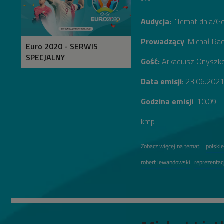
***
Audycja:
"
Temat dnia/G
Prowadzący
: Michał Ra
Euro 2020 - SERWIS
SPECJALNY
Gość:
Arkadiusz Onyszk
Data emisji
: 23.06.202
Godzina emisji
: 10.09
kmp
Zobacz więcej na temat:
polskie
robert lewandowski
reprezentac