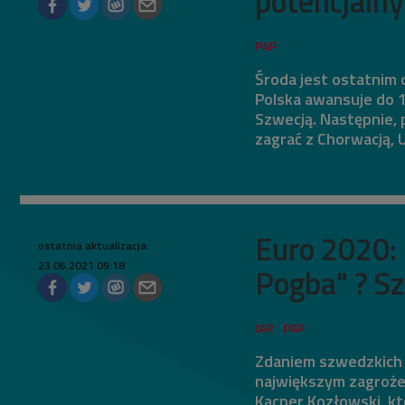
potencjalny
Środa jest ostatnim 
Polska awansuje do 1
Szwecją. Następnie, 
zagrać z Chorwacją, 
Euro 2020: 
ostatnia aktualizacja:
23.06.2021 09:18
Pogba" ? Sz
Zdaniem szwedzkich 
największym zagroże
Kacper Kozłowski, kt