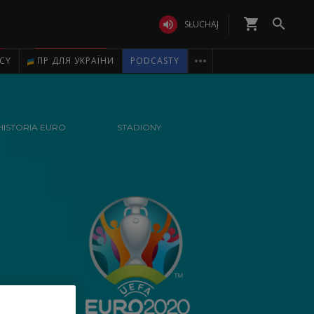
shopping_cart


SŁUCHAJ

ICY
ПР ДЛЯ УКРАЇНИ
PODCASTY
HISTORIA EURO
STADIONY