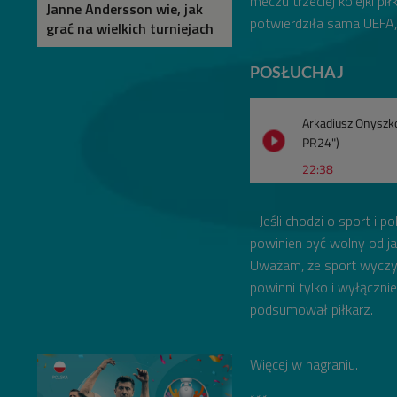
meczu trzeciej kolejki p
Janne Andersson wie, jak
potwierdziła sama UEFA, 
grać na wielkich turniejach
POSŁUCHAJ
Arkadiusz Onyszko
PR24")
22:38
- Jeśli chodzi o sport i 
powinien być wolny od ja
Uważam, że sport wyczy
powinni tylko i wyłącznie
podsumował piłkarz.
Więcej w nagraniu.