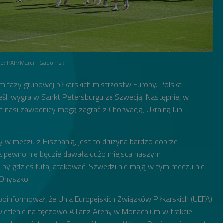
to: PAP/Marcin Gadomski
m fazy grupowej piłkarskich mistrzostw Europy. Polska
jeśli wygra w Sankt Petersburgu ze Szwecją. Następnie, w
ff nasi zawodnicy mogą zagrać z Chorwacją, Ukrainą lub
my w meczu z Hiszpanią, jest to drużyna bardzo dobrze
na pewno nie będzie dawała dużo miejsca naszym
 by gdzieś tutaj atakować. Szwedzi nie mają w tym meczu nic
ł Onyszko.
" poinformował, że Unia Europejskich Związków Piłkarskich (UEFA)
wietlenie na tęczowo Allianz Areny w Monachium w trakcie