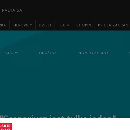
 RADIA SA
RKA
KIEROWCY
DZIECI
TEATR
CHOPIN
PR DLA ZAGRAN

GRUPY
DRUŻYNY
PROSTO Z EURO
"Scenariusz jest tylko jeden".
meczu Szwecja - Polska