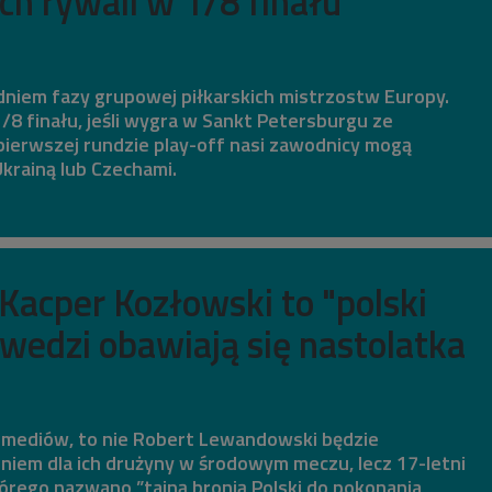
ch rywali w 1/8 finału
dniem fazy grupowej piłkarskich mistrzostw Europy.
/8 finału, jeśli wygra w Sankt Petersburgu ze
pierwszej rundzie play-off nasi zawodnicy mogą
Ukrainą lub Czechami.
Kacper Kozłowski to "polski
wedzi obawiają się nastolatka
mediów, to nie Robert Lewandowski będzie
niem dla ich drużyny w środowym meczu, lecz 17-letni
órego nazwano ”tajną bronią Polski do pokonania