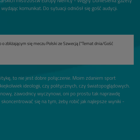
iłkarskich mistrzostw Europy Niemcy - Węgry. Doniesienia gazety
wydając komunikat. Do sytuacji odniósł się gość audycji.
 o zbliżającym się meczu Polski ze Szwecją ("Temat dnia/Gość
politykę, to nie jest dobre połączenie. Moim zdaniem sport
kiejkolwiek ideologii, czy politycznych, czy światopoglądowych.
nowy, zawodnicy wyczynowi, oni po prostu tak naprawdę
 skoncentrować się na tym, żeby robić jak najlepsze wyniki -