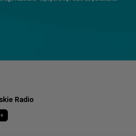
lskie Radio
re