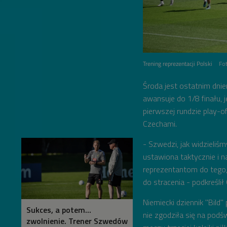
Trening reprezentacji Polski
Fo
Środa jest ostatnim dnie
awansuje do 1/8 finału, 
pierwszej rundzie play-o
Czechami.
- Szwedzi, jak widzieliś
ustawiona taktycznie i 
reprezentantom do tego,
do stracenia - podkreśli
Niemiecki dziennik "Bild
Sukces, a potem...
nie zgodziła się na podś
zwolnienie. Trener Szwedów