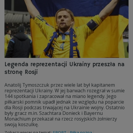
Legenda reprezentacji Ukrainy przeszła na
stronę Rosji
Anatolij Tymoszczuk przez wiele lat był kapitanem
reprezentacji Ukrainy. W jej barwach rozegrał w sumie
144 spotkania i zapracował na miano legendy. Jego
piłkarski pomnik upadł jednak ze względu na poparcie
dla Rosji podczas trwającej na Ukrainie wojny. Ostatnio
były gracz m.in. Szachtara Donieck i Bayernu
Monachium przekazał na rzecz rosyjskich żołnierzy
swoją koszulkę.
Zobacz więcej na temat:
SPORT
Piłka nożna