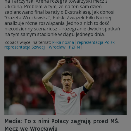
na Tarczyński Arena rozegra towarzyski mecz z
Ukrainą. Problem w tym, że na ten sam dzień
zaplanowano finał baraży o Ekstraklasę. Jak donosi
"Gazeta Wrocławska", Polski Związek Piłki Nożnej
analizuje różne rozwiązania. Jedno z nich to dość
niecodzienny scenariusz – rozegranie dwóch spotkań
na tym samym stadionie w ciągu jednego dnia.
Zobacz więcej na temat:
Piłka nożna
reprezentacja Polski
reprezentacja Szwecji
Wrocław
PZPN
Media: To z nimi Polacy zagrają przed MŚ.
Mecz we Wrocławiu