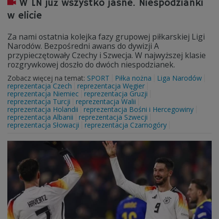
W LN już wszystko jasne. Niespodzianki
w elicie
Za nami ostatnia kolejka fazy grupowej piłkarskiej Ligi
Narodów. Bezpośredni awans do dywizji A
przypieczętowały Czechy i Szwecja. W najwyższej klasie
rozgrywkowej doszło do dwóch niespodzianek.
Zobacz więcej na temat:
SPORT
Piłka nożna
Liga Narodów
reprezentacja Czech
reprezentacja Węgier
reprezentacja Niemiec
reprezentacja Gruzji
reprezentacja Turcji
reprezentacja Walii
reprezentacja Holandii
reprezentacja Bośni i Hercegowiny
reprezentacja Albanii
reprezentacja Szwecji
reprezentacja Słowacji
reprezentacja Czarnogóry