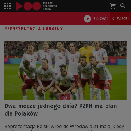
shopping_cart



SŁUCHAJ
WIĘCEJ

REPREZENTACJA UKRAINY
Dwa mecze jednego dnia? PZPN ma plan
dla Polaków
Reprezentacja Polski wróci do Wrocławia 31 maja, kiedy