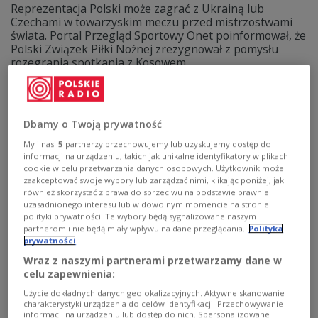
Reprezentacja Polski może zagrać z Ukrainą lub
Czechami w towarzyskim meczu przed mistrzostwami
świata. Portal Przegląd Sportowy Onet poinformował, że
Polski Związek Piłki Nożnej zrezygnował z pomysłu
rozegrania spotkania z Kosowem.
Zobacz więcej na temat:
SPORT
Piłka nożna
reprezentacja Polski
reprezentacja Czech
reprezentacja Kosowa
Dbamy o Twoją prywatność
My i nasi
5
partnerzy przechowujemy lub uzyskujemy dostęp do
informacji na urządzeniu, takich jak unikalne identyfikatory w plikach
cookie w celu przetwarzania danych osobowych. Użytkownik może
zaakceptować swoje wybory lub zarządzać nimi, klikając poniżej, jak
również skorzystać z prawa do sprzeciwu na podstawie prawnie
uzasadnionego interesu lub w dowolnym momencie na stronie
polityki prywatności. Te wybory będą sygnalizowane naszym
partnerom i nie będą miały wpływu na dane przeglądania.
Polityka
prywatności
Wraz z naszymi partnerami przetwarzamy dane w
celu zapewnienia:
Ukraińcy mogą mieć nowego trenera.
Użycie dokładnych danych geolokalizacyjnych. Aktywne skanowanie
Prowadził polski klub
charakterystyki urządzenia do celów identyfikacji. Przechowywanie
informacji na urządzeniu lub dostęp do nich. Spersonalizowane