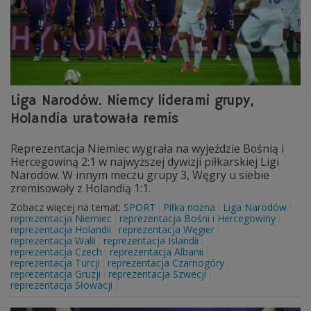
Liga Narodów. Niemcy liderami grupy,
Holandia uratowała remis
Reprezentacja Niemiec wygrała na wyjeździe Bośnią i
Hercegowiną 2:1 w najwyższej dywizji piłkarskiej Ligi
Narodów. W innym meczu grupy 3, Węgry u siebie
zremisowały z Holandią 1:1.
Zobacz więcej na temat:
SPORT
Piłka nożna
Liga Narodów
reprezentacja Niemiec
reprezentacja Bośni i Hercegowiny
reprezentacja Holandii
reprezentacja Węgier
reprezentacja Walii
reprezentacja Islandii
reprezentacja Czech
reprezentacja Albanii
reprezentacja Turcji
reprezentacja Czarnogóry
reprezentacja Gruzji
reprezentacja Szwecji
reprezentacja Słowacji