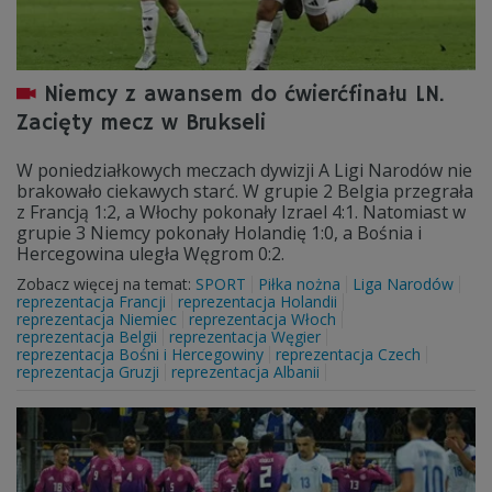
Niemcy z awansem do ćwierćfinału LN.
Zacięty mecz w Brukseli
W poniedziałkowych meczach dywizji A Ligi Narodów nie
brakowało ciekawych starć. W grupie 2 Belgia przegrała
z Francją 1:2, a Włochy pokonały Izrael 4:1. Natomiast w
grupie 3 Niemcy pokonały Holandię 1:0, a Bośnia i
Hercegowina uległa Węgrom 0:2.
Zobacz więcej na temat:
SPORT
Piłka nożna
Liga Narodów
reprezentacja Francji
reprezentacja Holandii
reprezentacja Niemiec
reprezentacja Włoch
reprezentacja Belgii
reprezentacja Węgier
reprezentacja Bośni i Hercegowiny
reprezentacja Czech
reprezentacja Gruzji
reprezentacja Albanii