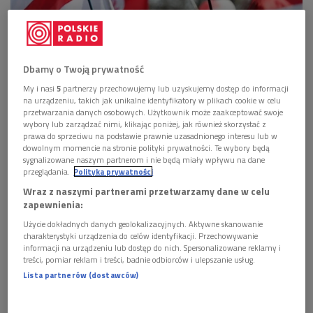
Dbamy o Twoją prywatność
My i nasi
5
partnerzy przechowujemy lub uzyskujemy dostęp do informacji
na urządzeniu, takich jak unikalne identyfikatory w plikach cookie w celu
przetwarzania danych osobowych. Użytkownik może zaakceptować swoje
wybory lub zarządzać nimi, klikając poniżej, jak również skorzystać z
prawa do sprzeciwu na podstawie prawnie uzasadnionego interesu lub w
dowolnym momencie na stronie polityki prywatności. Te wybory będą
sygnalizowane naszym partnerom i nie będą miały wpływu na dane
Wiec w Mińsku
Foto: PAP/EPA/TATYANA ZENKOVICH
przeglądania.
Polityka prywatności
25 marca 1918 r. Rada Białoruskiej Republiki Ludowej
Wraz z naszymi partnerami przetwarzamy dane w celu
zapewnienia:
proklamowała jej niepodległość. Środowiska demokratyczne
uznają tę datę za początek współczesnego państwa
Użycie dokładnych danych geolokalizacyjnych. Aktywne skanowanie
charakterystyki urządzenia do celów identyfikacji. Przechowywanie
białoruskiego i 25 marca obchodzą Dzień Wolności,
informacji na urządzeniu lub dostęp do nich. Spersonalizowane reklamy i
nieoficjalne święto niepodległości.
treści, pomiar reklam i treści, badnie odbiorców i ulepszanie usług.
Lista partnerów (dostawców)
- Po raz pierwszy w historii stwierdzono wtedy, że białoruski
naród nie tylko istnieje, ale może i powinien mieć własne