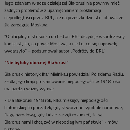
Jego zdaniem władze dzisiejszej Białorusi nie powinny mieć
żadnych problemów z upamiętnianiem proklamacji
niepodległości przez BRL, ale na przeszkodzie stoi obawa, że
źle zareaguje Moskwa.
"O oficjalnym stosunku do historii BRL decyduje współczesny
kontekst, to, co powie Moskwa, a nie to, co się naprawdę
wydarzyło” – podsumował autor „Podróży do BRL”
"Nie byłoby obecnej Białorusi"
Białoruski historyk Ihar Mielnikau powiedział Polskiemu Radiu,
że dla jego kraju proklamowanie niepodległości w 1918 roku
ma bardzo ważny wymiar.
- Dla Białorusi 1918 rok, kilka miesięcy niepodległości
białoruskiej to początek, gdy stworzono symbole narodowe,
flagę narodową, gdy ludzie zaczęli rozumieć, że są
Białorusinami i chcą żyć w niepodległym państwie" - mówi
historyk.