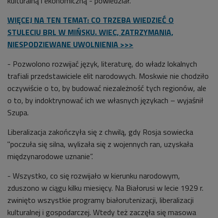
kulturalną i ekonomiczną - powiedział.
WIĘCEJ NA TEN TEMAT: CO TRZEBA WIEDZIEĆ O
STULECIU BRL W MIŃSKU. WIEC, ZATRZYMANIA,
NIESPODZIEWANE UWOLNIENIA >>>
- Pozwolono rozwijać język, literaturę, do władz lokalnych
trafiali przedstawiciele elit narodowych. Moskwie nie chodziło
oczywiście o to, by budować niezależność tych regionów, ale
o to, by indoktrynować ich we własnych językach – wyjaśnił
Szupa.
Liberalizacja zakończyła się z chwilą, gdy Rosja sowiecka
"poczuła się silna, wylizała się z wojennych ran, uzyskała
międzynarodowe uznanie”.
- Wszystko, co się rozwijało w kierunku narodowym,
zduszono w ciągu kilku miesięcy. Na Białorusi w lecie 1929 r.
zwinięto wszystkie programy białorutenizacji, liberalizacji
kulturalnej i gospodarczej. Wtedy też zaczęła się masowa