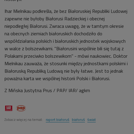
Ihar Mielnikau podkreśla, że bez Białoruskiej Republiki Ludowej
zapewne nie byłoby Białorusi Radzieckiej i obecnej
niepodległej Białorusi. Zwraca uwagę, że w tamtym okresie
na obecnych ziemiach białoruskich dochodziło do
współdziałania polskich i białoruskich jednostek wojskowych
w walce z bolszewikami. "Białorusini wspólnie bili się tutaj z
Polakami przeciwko bolszewikom" - mówi naukowiec. Doktor
Mielnikau zauważa, że stosunki między jednostkami polskimi i
Białoruską Republiką Ludową nie były łatwe. Jest to jednak
poważna karta we wspólnej historii Polski i Białorusi.
Z Mińska Justytna Prus / PAP/ IAR/ agkm
Zobacz więcej na temat:
raport białoruś
białoruś
świat