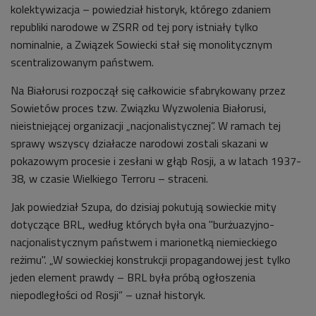
kolektywizacja – powiedział historyk, którego zdaniem
republiki narodowe w ZSRR od tej pory istniały tylko
nominalnie, a Związek Sowiecki stał się monolitycznym
scentralizowanym państwem.
Na Białorusi rozpoczął się całkowicie sfabrykowany przez
Sowietów proces tzw. Związku Wyzwolenia Białorusi,
nieistniejącej organizacji „nacjonalistycznej”. W ramach tej
sprawy wszyscy działacze narodowi zostali skazani w
pokazowym procesie i zesłani w głąb Rosji, a w latach 1937-
38, w czasie Wielkiego Terroru – straceni.
Jak powiedział Szupa, do dzisiaj pokutują sowieckie mity
dotyczące BRL, według których była ona "burżuazyjno-
nacjonalistycznym państwem i marionetką niemieckiego
reżimu". „W sowieckiej konstrukcji propagandowej jest tylko
jeden element prawdy – BRL była próbą ogłoszenia
niepodległości od Rosji” – uznał historyk.