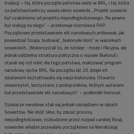
tradycji – tej, która początki państwa widzi w BRL, i tej, która
za państwotwórczy uważa okres sowiecki. „Projekt sowiecki
był uzależniony od projektu niepodległościowego. Na pewno
był reakcją na niego” – przekonuje rozmówca PAP.
Początkowo przedstawiciele elit narodowych próbowali, jak
powiedział Szupa, budować „białoruski dom” w warunkach
sowieckich. „Wykorzystali to, że istnieje - może i fikcyjna, ale
jednak oddzielna struktura polityczna o nazwie Białoruś i
starali się coś robić dla tego państwa, realizować program
narodowy ojców BRL. Na początku lat 20. dzięki ich
działaniom kształtowała się nacja białoruska. Otwarto
uniwersytet, korzystano z podręczników, których autorami
byli przedstawiciele elit narodowych” – podkreślił historyk.
Działacze narodowi stali się jednak narzędziem w rękach
Sowietów. Nie dość silne, by zdusić procesy
niepodległościowe, rozbudzone przez rozpad carskiej Rosji,
sowieckie władze pozwalały początkowo na liberalizację