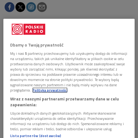
Obserwuj nas na
Google News
"Transposition" to projekt palestyńskiego
Dbamy o Twoją prywatność
wiolonczelisty Abboud Kayyali, który eksploruje
My i nasi
5
partnerzy przechowujemy lub uzyskujemy dostęp do informacji
oddziaływanie lutni oudu i wiolonczeli w
na urządzeniu, takich jak unikalne identyfikatory w plikach cookie w celu
nowatorskiej ekspresji muzyki arabskiej.
przetwarzania danych osobowych. Użytkownik może zaakceptować swoje
wybory lub zarządzać nimi, klikając poniżej, jak również skorzystać z
prawa do sprzeciwu na podstawie prawnie uzasadnionego interesu lub w
1 plik
dowolnym momencie na stronie polityki prywatności. Te wybory będą
AUDIO
sygnalizowane naszym partnerom i nie będą miały wpływu na dane


przeglądania.
Polityka prywatności
87'25
Wraz z naszymi partnerami przetwarzamy dane w celu
Muzyka na zmianę czasu. "Transposition" Abbouda
zapewnienia:
Kayyaliego i Naseema Alatrasha. Za słońcem,
Użycie dokładnych danych geolokalizacyjnych. Aktywne skanowanie
prowadzi Aleksandra Tykarska
charakterystyki urządzenia do celów identyfikacji. Przechowywanie
informacji na urządzeniu lub dostęp do nich. Spersonalizowane reklamy i
treści, pomiar reklam i treści, badnie odbiorców i ulepszanie usług.
Lista partnerów (dostawców)