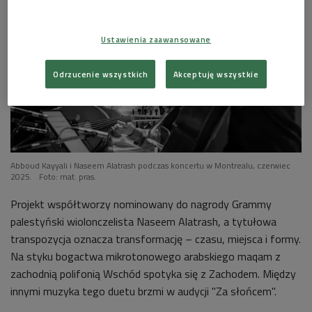
Ustawienia zaawansowane
Odrzucenie wszystkich
Akceptuję wszystkie
Abboud Kayyali i Naseem Alatrash podczas koncertu w Montrealu, czerwiec
2025.
Foto: mat. pras.
Projekt współtworzy nominowany do nagrody Grammy
palestyński wiolonczelista Naseem Alatrash,
a tytułowa
transpozycja oznacza transformację – czasu, miejsca i formy.
Na styku bogactwa mikrotonowego arabskiego maqam z
zachodnią polifonią Wschód spotyka się z Zachodem. Między
innymi muzyka tego duetu brzmi w audycji "Za słońcem".