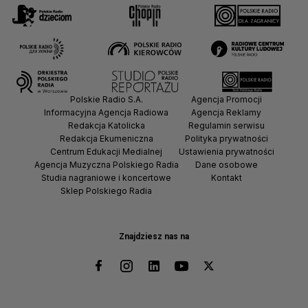
Polskie Radio S.A.
Agencja Promocji
Informacyjna Agencja Radiowa
Agencja Reklamy
Redakcja Katolicka
Regulamin serwisu
Redakcja Ekumeniczna
Polityka prywatności
Centrum Edukacji Medialnej
Ustawienia prywatności
Agencja Muzyczna Polskiego Radia
Dane osobowe
Studia nagraniowe i koncertowe
Kontakt
Sklep Polskiego Radia
Znajdziesz nas na