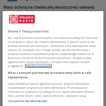
Masz ochotę na chwileczkę akustycznej radiowej
sesji z gitarą? Niedzielne popołudnie takie właśnie
będzie, w Dwójka - Program 2 Polskiego Radia w
audycji "Za słońcem" sięgam powiem po nagrania
zarejestrowane dla francuskiego radia FIP przez
Dbamy o Twoją prywatność
mistrzów muzyki świata: Salif Keita z Mali, Charif
Megarbane z Libanu i Rogér Fakhr, legenda
My i nasi
5
partnerzy przechowujemy lub uzyskujemy dostęp do informacji
na urządzeniu, takich jak unikalne identyfikatory w plikach cookie w celu
libańskiego folku.
przetwarzania danych osobowych. Użytkownik może zaakceptować swoje
wybory lub zarządzać nimi, klikając poniżej, jak również skorzystać z
prawa do sprzeciwu na podstawie prawnie uzasadnionego interesu lub w
dowolnym momencie na stronie polityki prywatności. Te wybory będą
sygnalizowane naszym partnerom i nie będą miały wpływu na dane
przeglądania.
Polityka prywatności
Wraz z naszymi partnerami przetwarzamy dane w celu
zapewnienia:
Użycie dokładnych danych geolokalizacyjnych. Aktywne skanowanie
charakterystyki urządzenia do celów identyfikacji. Przechowywanie
informacji na urządzeniu lub dostęp do nich. Spersonalizowane reklamy i
treści, pomiar reklam i treści, badnie odbiorców i ulepszanie usług.
Lista partnerów (dostawców)