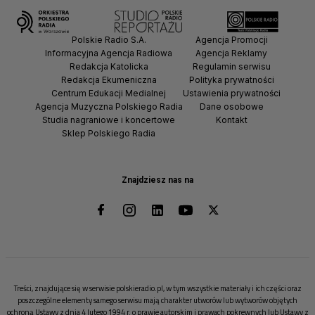
Polskie Radio S.A.
Agencja Promocji
Informacyjna Agencja Radiowa
Agencja Reklamy
Redakcja Katolicka
Regulamin serwisu
Redakcja Ekumeniczna
Polityka prywatności
Centrum Edukacji Medialnej
Ustawienia prywatności
Agencja Muzyczna Polskiego Radia
Dane osobowe
Studia nagraniowe i koncertowe
Kontakt
Sklep Polskiego Radia
Znajdziesz nas na
Treści, znajdujące się w serwisie polskieradio.pl, w tym wszystkie materiały i ich części oraz
poszczególne elementy samego serwisu mają charakter utworów lub wytworów objętych
ochroną Ustawy z dnia 4 lutego 1994 r. o prawie autorskim i prawach pokrewnych lub Ustawy z