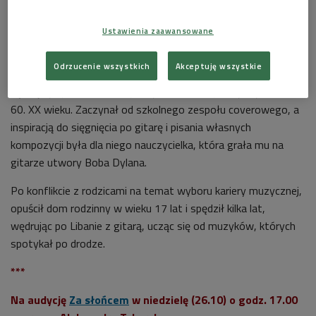
Salif Jeita
Foto: Al_fouseni
Ustawienia zaawansowane
>>>
SŁUCHAJ AUDYCJI NA STRONIE
<<<
Odrzucenie wszystkich
Akceptuję wszystkie
Libański piosenkarz i autor tekstów Roger Fakhr dorastał na
tętniącej życiem alternatywnej scenie muzycznej Bejrutu lat
60. XX wieku. Zaczynał od szkolnego zespołu coverowego, a
inspiracją do sięgnięcia po gitarę i pisania własnych
kompozycji była dla niego nauczycielka, która grała mu na
gitarze utwory Boba Dylana.
Po konflikcie z rodzicami na temat wyboru kariery muzycznej,
opuścił dom rodzinny w wieku 17 lat i spędził kilka lat,
wędrując po Libanie z gitarą, ucząc się od muzyków, których
spotykał po drodze.
***
Na audycję
Za słońcem
w niedzielę (26.10) o godz. 17.00