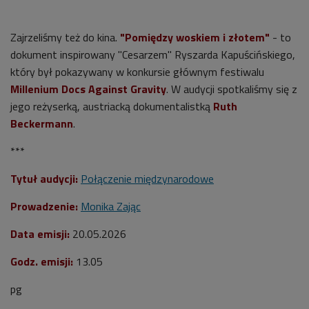
Zajrzeliśmy też do kina.
"Pomiędzy woskiem i złotem"
- to
dokument inspirowany "Cesarzem" Ryszarda Kapuścińskiego,
który był pokazywany w konkursie głównym festiwalu
Millenium Docs Against Gravity
. W audycji spotkaliśmy się z
jego reżyserką, austriacką dokumentalistką
Ruth
Beckermann
.
***
Tytuł audycji:
Połączenie międzynarodowe
Prowadzenie:
Monika Zając
Data emisji:
20
.05.2026
Godz. emisji:
13.05
pg