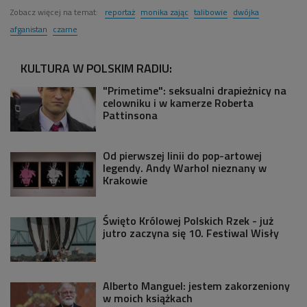
Zobacz więcej na temat:
reportaż
monika zając
talibowie
dwójka
afganistan
czarne
KULTURA W POLSKIM RADIU:
"Primetime": seksualni drapieżnicy na
celowniku i w kamerze Roberta
Pattinsona
Od pierwszej linii do pop-artowej
legendy. Andy Warhol nieznany w
Krakowie
Święto Królowej Polskich Rzek - już
jutro zaczyna się 10. Festiwal Wisły
Alberto Manguel: jestem zakorzeniony
w moich książkach