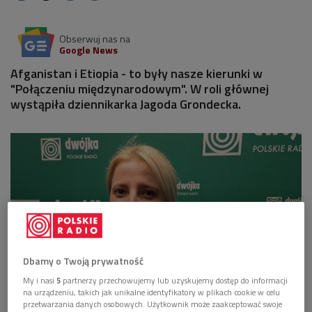
Obserwuj nas na
Google News
Afganistan i Etiopia - to były nasze kierunki w
"Połączeniu międzynarodowym". W roli głównej
wystąpiła dziennikarka Jagoda Grondecka.
Dbamy o Twoją prywatność
My i nasi
5
partnerzy przechowujemy lub uzyskujemy dostęp do informacji
na urządzeniu, takich jak unikalne identyfikatory w plikach cookie w celu
przetwarzania danych osobowych. Użytkownik może zaakceptować swoje
Jagoda Grondecka opisuje w swojej książce zbrojny marsz talibów na Kabul,