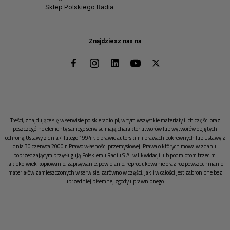
Sklep Polskiego Radia
Znajdziesz nas na
Treści, znajdujące się w serwisie polskieradio.pl, w tym wszystkie materiały i ich części oraz
poszczególne elementy samego serwisu mają charakter utworów lub wytworów objętych
ochroną Ustawy z dnia 4 lutego 1994 r. o prawie autorskim i prawach pokrewnych lub Ustawy z
dnia 30 czerwca 2000 r. Prawo własności przemysłowej. Prawa o których mowa w zdaniu
poprzedzającym przysługują Polskiemu Radiu S.A. w likwidacji lub podmiotom trzecim.
Jakiekolwiek kopiowanie, zapisywanie, powielanie, reprodukowanie oraz rozpowszechnianie
materiałów zamieszczonych w serwisie, zarówno w części, jak i w całości jest zabronione bez
uprzedniej pisemnej zgody uprawnionego.