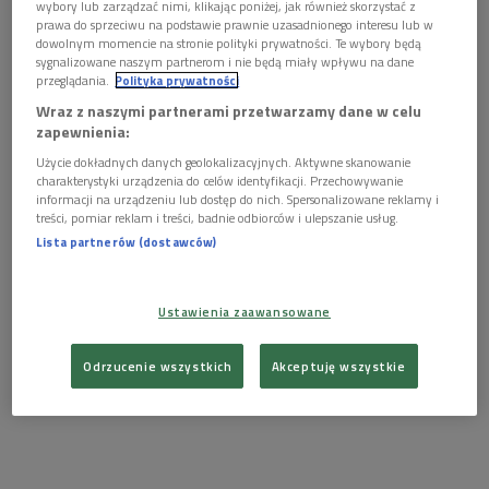
wybory lub zarządzać nimi, klikając poniżej, jak również skorzystać z
rozpad struktur republiki, dramatyczne próby ewakuacji cywilów i sytuację
prawa do sprzeciwu na podstawie prawnie uzasadnionego interesu lub w
afgańskich kobiet
Foto: Monika Zając/PR2
dowolnym momencie na stronie polityki prywatności. Te wybory będą
sygnalizowane naszym partnerom i nie będą miały wpływu na dane
>>>
Posłuchaj audycji "Połączenie międzynarodowe"
przeglądania.
Polityka prywatności
Wraz z naszymi partnerami przetwarzamy dane w celu
Zbrojny marsz talibów na Kabul, rozpad struktur republiki,
zapewnienia:
dramatyczne próby ewakuacji cywilów, sytuacja kobiet,
Użycie dokładnych danych geolokalizacyjnych. Aktywne skanowanie
którym odmówiono prawa do pracy i edukacji - to wszystko
charakterystyki urządzenia do celów identyfikacji. Przechowywanie
Jagoda Grondecka
opisuje w książce
"Emirat to my. Jak
informacji na urządzeniu lub dostęp do nich. Spersonalizowane reklamy i
treści, pomiar reklam i treści, badnie odbiorców i ulepszanie usług.
talibowie wracali do władzy"
. W
dniu premiery
reportażu
Lista partnerów (dostawców)
rozmawialiśmy z jego autorką.
Ustawienia zaawansowane
Odrzucenie wszystkich
Akceptuję wszystkie