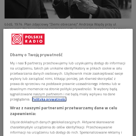
Łódź, 1974. Plan zdjęciowy "Ziemi obiecanej" Andrzeja Wajdy przy ul.
Moniuszki. Po lewej Kazimierz Kaczor, odtwórca roli Kipmana, oraz Andrzej
Wajda.
Foto: CAF/PAP
"Ziemia obiecana"
uchodzi za klasykę polskiego kina. Droga
do realizacji filmu nie była jednak dla
Andrzeja Wajdy
Dbamy o Twoją prywatność
oczywista. Krytyczka filmowa
Adriana Prodeus
My i nasi
5
partnerzy przechowujemy lub uzyskujemy dostęp do informacji
przypomniała w audycji, że pomysł ekranizacji powieści
na urządzeniu, takich jak unikalne identyfikatory w plikach cookie w celu
przetwarzania danych osobowych. Użytkownik może zaakceptować swoje
Władysława Reymonta pojawił się już w latach 60. Sam
wybory lub zarządzać nimi, klikając poniżej, jak również skorzystać z
reżyser długo zastanawiał się jednak, czy właśnie taki film
prawa do sprzeciwu na podstawie prawnie uzasadnionego interesu lub w
dowolnym momencie na stronie polityki prywatności. Te wybory będą
powinien nakręcić.
sygnalizowane naszym partnerom i nie będą miały wpływu na dane
przeglądania.
Polityka prywatności
Wraz z naszymi partnerami przetwarzamy dane w celu
Posłuchaj audycji "Wajda - portret z powidoków"
zapewnienia:
>>>
Użycie dokładnych danych geolokalizacyjnych. Aktywne skanowanie
charakterystyki urządzenia do celów identyfikacji. Przechowywanie
Nieoczywista droga ku "Ziemi obiecanej"
informacji na urządzeniu lub dostęp do nich. Spersonalizowane reklamy i