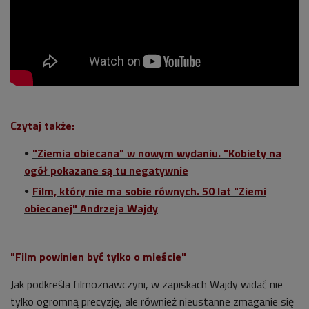
Czytaj także:
"Ziemia obiecana" w nowym wydaniu. "Kobiety na
ogół pokazane są tu negatywnie
Film, który nie ma sobie równych. 50 lat "Ziemi
obiecanej" Andrzeja Wajdy
"Film powinien być tylko o mieście"
Jak podkreśla filmoznawczyni, w zapiskach Wajdy widać nie
tylko ogromną precyzję, ale również nieustanne zmaganie się