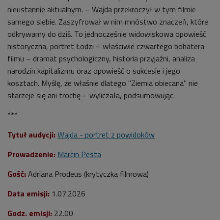
nieustannie aktualnym. – Wajda przekroczył w tym filmie
samego siebie. Zaszyfrował w nim mnóstwo znaczeń, które
odkrywamy do dziś. To jednocześnie widowiskowa opowieść
historyczna, portret Łodzi – właściwie czwartego bohatera
filmu – dramat psychologiczny, historia przyjaźni, analiza
narodzin kapitalizmu oraz opowieść o sukcesie i jego
kosztach. Myślę, że właśnie dlatego "Ziemia obiecana" nie
starzeje się ani trochę
– wyliczała, podsumowując.
***
Tytuł audycji:
Wajda - portret z powidoków
Prowadzenie:
Marcin Pesta
Gość:
Adriana Prodeus (krytyczka filmowa)
Data emisji:
1
.07.2026
Godz. emisji:
22
.00