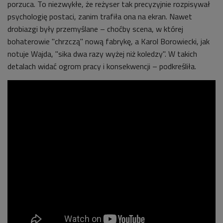
porzuca. To niezwykłe, że reżyser tak precyzyjnie rozpisywał
psychologię postaci, zanim trafiła ona na ekran. Nawet
drobiazgi były przemyślane – choćby scena, w której
bohaterowie "chrzczą" nową fabrykę, a Karol Borowiecki, jak
notuje Wajda, "sika dwa razy wyżej niż koledzy". W takich
detalach widać ogrom pracy i konsekwencji
– podkreśliła.