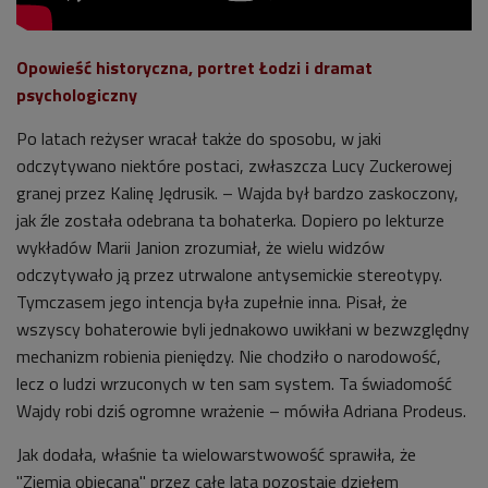
Opowieść historyczna, portret Łodzi i dramat
psychologiczny
Po latach reżyser wracał także do sposobu, w jaki
odczytywano niektóre postaci, zwłaszcza Lucy Zuckerowej
granej przez Kalinę Jędrusik. – Wajda był bardzo zaskoczony,
jak źle została odebrana ta bohaterka. Dopiero po lekturze
wykładów Marii Janion zrozumiał, że wielu widzów
odczytywało ją przez utrwalone antysemickie stereotypy.
Tymczasem jego intencja była zupełnie inna. Pisał, że
wszyscy bohaterowie byli jednakowo uwikłani w bezwzględny
mechanizm robienia pieniędzy. Nie chodziło o narodowość,
lecz o ludzi wrzuconych w ten sam system. Ta świadomość
Wajdy robi dziś ogromne wrażenie
– mówiła Adriana Prodeus.
Jak dodała, właśnie ta wielowarstwowość sprawiła, że
"Ziemia obiecana" przez całe lata pozostaje dziełem