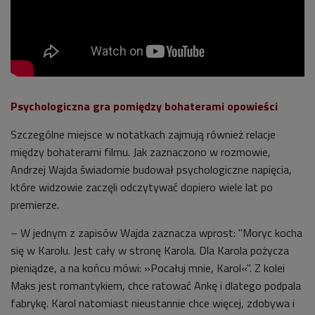
Psychologiczna gra pomiędzy bohaterami opowieści
Szczególne miejsce w notatkach zajmują również relacje
między bohaterami filmu. Jak zaznaczono w rozmowie,
Andrzej Wajda świadomie budował psychologiczne napięcia,
które widzowie zaczęli odczytywać dopiero wiele lat po
premierze.
– W jednym z zapisów Wajda zaznacza wprost: "Moryc kocha
się w Karolu. Jest cały w stronę Karola. Dla Karola pożycza
pieniądze, a na końcu mówi: »Pocałuj mnie, Karol«". Z kolei
Maks jest romantykiem, chce ratować Ankę i dlatego podpala
fabrykę. Karol natomiast nieustannie chce więcej, zdobywa i