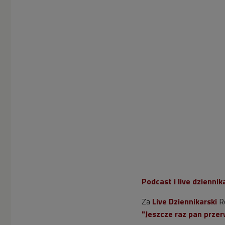
Podcast i live dziennik
Za
Live Dziennikarski
Ro
"Jeszcze raz pan przer