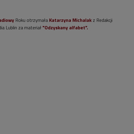
adiowy
Roku otrzymała
Katarzyna Michalak
z Redakcji
a Lublin za materiał
"Odzyskany alfabet".