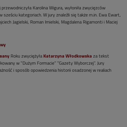
ej przewodniczyła Karolina Wigura, wyłoniła zwycięzców
ześciu kategoriach. W jury znaleźli się także m.in. Ewa Ewart,
ciech Jagielski, Roman Imielski, Magdalena Rigamonti i Maciej
owy
isany
Roku zwyciężyła
Katarzyna Włodkowska
za tekst
ikowany w "Dużym Formacie" "Gazety Wyborczej". Jury
żność i sposób opowiedzenia historii osadzonej w realiach