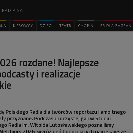
 RADIA SA
RKA
KIEROWCY
DZIECI
TEATR
CHOPIN
PR DLA ZAGRAN

2026 rozdane! Najlepsze
odcasty i realizacje
kie
dy Polskiego Radia dla twórców reportażu i ambitnego
ły przyznane. Podczas uroczystej gali w Studiu
go Radia im. Witolda Lutosławskiego poznaliśmy
Melchiory 2026, wyróżnień honorujących najciekawsze