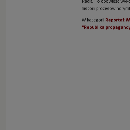
Radia. To opowieść wyko
historii procesów norymb
W kategorii
Reportaż W
"Republika propagand