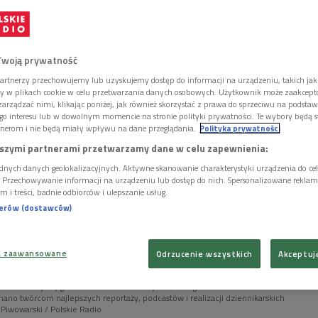
jące materiały dziennikarskie minionego roku.
Twoją prywatność
artnerzy przechowujemy lub uzyskujemy dostęp do informacji na urządzeniu, takich jak
ory w plikach cookie w celu przetwarzania danych osobowych. Użytkownik może zaakcep
arządzać nimi, klikając poniżej, jak również skorzystać z prawa do sprzeciwu na podsta
go interesu lub w dowolnym momencie na stronie polityki prywatności. Te wybory będą 
nerom i nie będą miały wpływu na dane przeglądania.
Polityka prywatności
szymi partnerami przetwarzamy dane w celu zapewnienia:
dnych danych geolokalizacyjnych. Aktywne skanowanie charakterystyki urządzenia do ce
i. Przechowywanie informacji na urządzeniu lub dostęp do nich. Spersonalizowane reklamy 
m i treści, badnie odbiorców i ulepszanie usług.
nerów (dostawców)
a zaawansowane
Odrzucenie wszystkich
Akceptuj
zas uroczystej gali w Studiu Koncertowym Polskiego Radia im. Witolda
ano twórcom najlepszych reportaży, podcastów i realizacji dziennikarskich
 Piwowarski / Polskie Radio