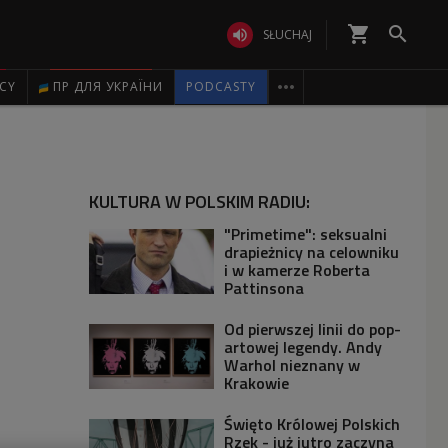
shopping_cart


SŁUCHAJ

ICY
ПР ДЛЯ УКРАЇНИ
PODCASTY
KULTURA W POLSKIM RADIU:
"Primetime": seksualni
drapieżnicy na celowniku
i w kamerze Roberta
Pattinsona
Od pierwszej linii do pop-
artowej legendy. Andy
Warhol nieznany w
Krakowie
Święto Królowej Polskich
Rzek - już jutro zaczyna