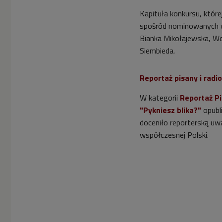
Kapituła konkursu, któr
spośród nominowanych w s
Bianka Mikołajewska, Woj
Siembieda.
Reportaż pisany i radi
W kategorii
Reportaż P
"Pykniesz blika?"
opubl
doceniło reporterską uwa
współczesnej Polski.