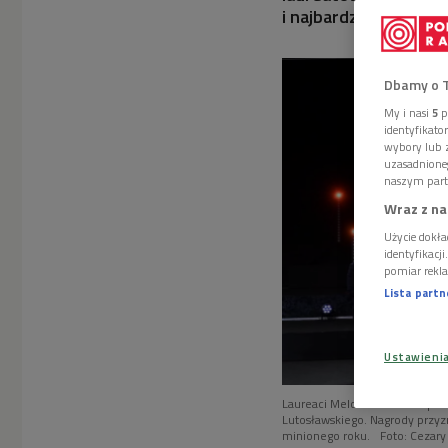
i najbardziej porusza
Dbamy o 
My i nasi
5
p
identyfikat
wybory lub z
uzasadnione
naszym part
Wraz z na
Użycie dokła
identyfikacj
pomiar rekla
Lista part
Ustawieni
Laureaci Melchiorów 2026 podc
Lutosławskiego. Nagrody przyzn
minionego roku.
Foto: Cezary