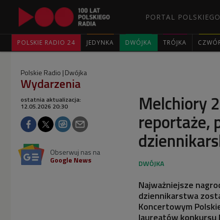
PORTAL POLSKIEGO
POLSKIE RADIO 24
JEDYNKA
DWÓJKA
TRÓJKA
CZWÓ
Polskie Radio
Dwójka
Wydarzenia
Melchiory 
ostatnia aktualizacja:
12.05.2026 20:30
reportaże, p
dziennikars
Obserwuj nas na
Google News
Najważniejsze nagro
dziennikarstwa zosta
Koncertowym Polskie
laureatów konkursu 