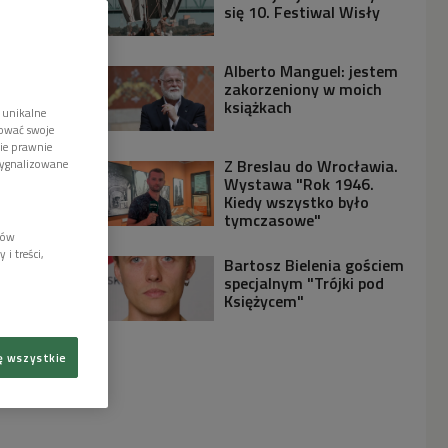
się 10. Festiwal Wisły
Alberto Manguel: jestem
zakorzeniony w moich
książkach
 unikalne
tować swoje
wie prawnie
Z Breslau do Wrocławia.
sygnalizowane
Wystawa "Rok 1946.
Kiedy wszystko było
tymczasowe"
lów
i treści,
Bartosz Bielenia gościem
specjalnym "Trójki pod
Księżycem"
ę wszystkie