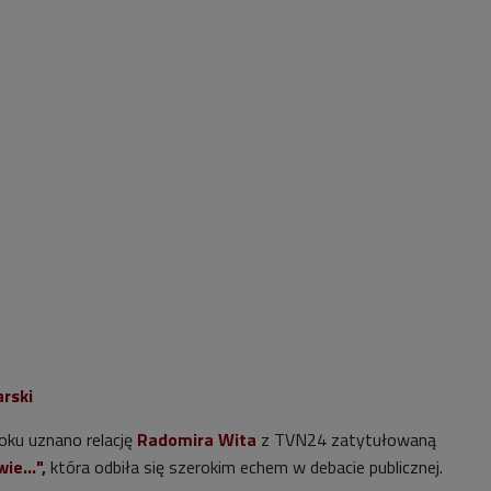
arski
ku uznano relację
Radomira Wita
z TVN24 zatytułowaną
wie…",
która odbiła się szerokim echem w debacie publicznej.