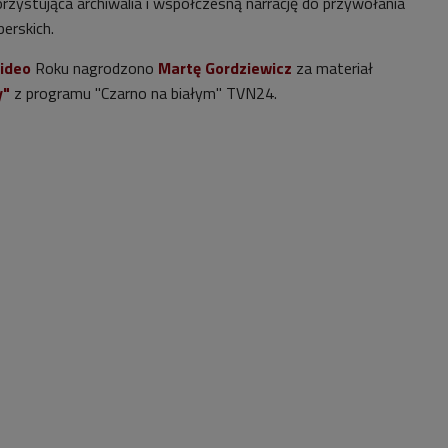
rzystująca archiwalia i współczesną narrację do przywołania
erskich.
ideo
Roku nagrodzono
Martę Gordziewicz
za materiał
y"
z programu "Czarno na białym" TVN24.