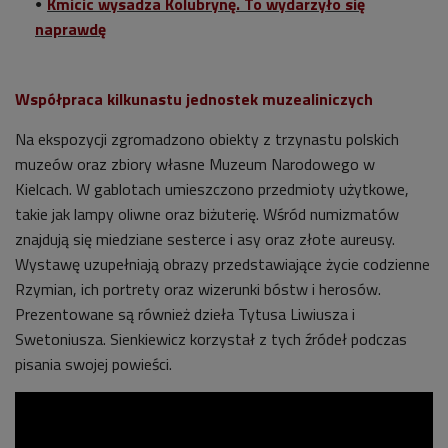
Kmicic wysadza Kolubrynę. To wydarzyło się
naprawdę
Współpraca kilkunastu jednostek muzealiniczych
Na ekspozycji zgromadzono obiekty z trzynastu polskich
muzeów oraz zbiory własne Muzeum Narodowego w
Kielcach. W gablotach umieszczono przedmioty użytkowe,
takie jak lampy oliwne oraz biżuterię. Wśród numizmatów
znajdują się miedziane sesterce i asy oraz złote aureusy.
Wystawę uzupełniają obrazy przedstawiające życie codzienne
Rzymian, ich portrety oraz wizerunki bóstw i herosów.
Prezentowane są również dzieła Tytusa Liwiusza i
Swetoniusza. Sienkiewicz korzystał z tych źródeł podczas
pisania swojej powieści.