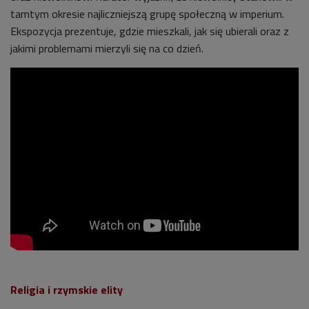
tamtym okresie najliczniejszą grupę społeczną w imperium.
Ekspozycja prezentuje, gdzie mieszkali, jak się ubierali oraz z
jakimi problemami mierzyli się na co dzień.
Religia i rzymskie elity