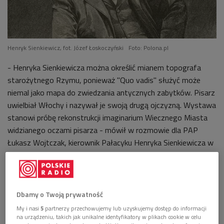
Henryk Sienkiewicz, fot. Józef Łoskoczyński
Foto: Polona.pl
- Henryka Sienkiewicza można określić mianem topografa
starożytnego Rzymu, ponieważ "Quo vadis" służyć może
niemal jako mapa do zwiedzania antycznych zabytków. Pisarz
uwielbiał Włochy i nazywał je swoją drugą ojczyzną. Wystawa
stanowi próbę rekonstrukcji imaginarium Wiecznego Miasta
widzianego oczami pisarza - mówił w rozmowie dla PAP
Łukasz Wojtczak, kierownik Pałacyku Henryka Sienkiewicza w
Oblęgorku i kurator wystawy.
Dbamy o Twoją prywatność
My i nasi
5
partnerzy przechowujemy lub uzyskujemy dostęp do informacji
na urządzeniu, takich jak unikalne identyfikatory w plikach cookie w celu