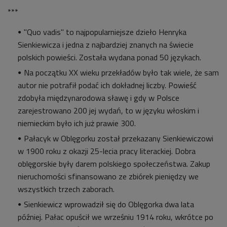
***
"Quo vadis" to najpopularniejsze dzieło Henryka
Sienkiewicza i jedna z najbardziej znanych na świecie
polskich powieści. Została wydana ponad 50 językach.
Na początku XX wieku przekładów było tak wiele, że sam
autor nie potrafił podać ich dokładnej liczby. Powieść
zdobyła międzynarodowa sławę i gdy w Polsce
zarejestrowano 200 jej wydań, to w języku włoskim i
niemieckim było ich już prawie 300.
Pałacyk w Oblęgorku został przekazany Sienkiewiczowi
w 1900 roku z okazji 25-lecia pracy literackiej. Dobra
oblęgorskie były darem polskiego społeczeństwa. Zakup
nieruchomości sfinansowano ze zbiórek pieniędzy we
wszystkich trzech zaborach.
Sienkiewicz wprowadził się do Oblęgorka dwa lata
później. Pałac opuścił we wrześniu 1914 roku, wkrótce po