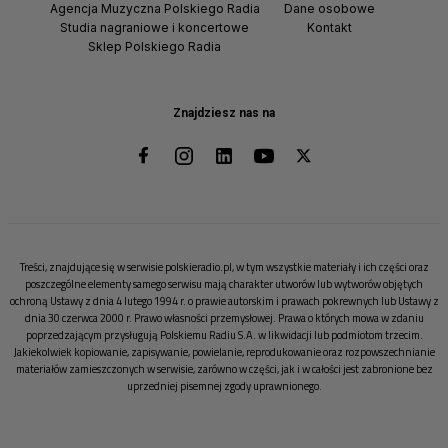
Agencja Muzyczna Polskiego Radia
Dane osobowe
Studia nagraniowe i koncertowe
Kontakt
Sklep Polskiego Radia
Znajdziesz nas na
Treści, znajdujące się w serwisie polskieradio.pl, w tym wszystkie materiały i ich części oraz
poszczególne elementy samego serwisu mają charakter utworów lub wytworów objętych
ochroną Ustawy z dnia 4 lutego 1994 r. o prawie autorskim i prawach pokrewnych lub Ustawy z
dnia 30 czerwca 2000 r. Prawo własności przemysłowej. Prawa o których mowa w zdaniu
poprzedzającym przysługują Polskiemu Radiu S.A. w likwidacji lub podmiotom trzecim.
Jakiekolwiek kopiowanie, zapisywanie, powielanie, reprodukowanie oraz rozpowszechnianie
materiałów zamieszczonych w serwisie, zarówno w części, jak i w całości jest zabronione bez
uprzedniej pisemnej zgody uprawnionego.