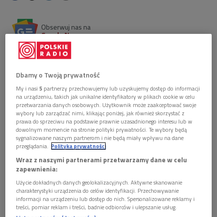
Obserwuj nas na
Google News
Rozmowa z Marcinem Świetlickim i Wojciechem
Bonowiczem o wydanym właśnie tomie
"Nieoczywiste" - wyborze wierszy Marcina
Dbamy o Twoją prywatność
Świetlickiego w układzie Wojciecha Bonowicza.
My i nasi
5
partnerzy przechowujemy lub uzyskujemy dostęp do informacji
na urządzeniu, takich jak unikalne identyfikatory w plikach cookie w celu
przetwarzania danych osobowych. Użytkownik może zaakceptować swoje
Wiersze z tego tomu przeczyta Grzegorz Damięcki.
wybory lub zarządzać nimi, klikając poniżej, jak również skorzystać z
prawa do sprzeciwu na podstawie prawnie uzasadnionego interesu lub w
Zaprasza Dorota Gacek
dowolnym momencie na stronie polityki prywatności. Te wybory będą
sygnalizowane naszym partnerom i nie będą miały wpływu na dane
przeglądania.
Polityka prywatności
Zobacz więcej na temat:
dorota gacek
grzegorz damięcki
marcin świetlicki
Wraz z naszymi partnerami przetwarzamy dane w celu
religia
zapewnienia:
Użycie dokładnych danych geolokalizacyjnych. Aktywne skanowanie
KULTURA W POLSKIM RADIU:
charakterystyki urządzenia do celów identyfikacji. Przechowywanie
informacji na urządzeniu lub dostęp do nich. Spersonalizowane reklamy i
Biżuteria, która staje się sztuką.
treści, pomiar reklam i treści, badnie odbiorców i ulepszanie usług.
Mistrzowie powojennego jubilerstwa z