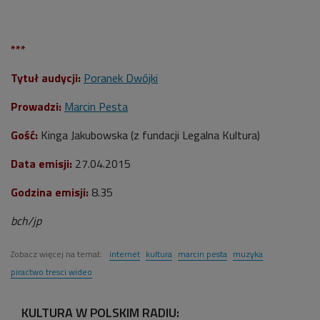
***
Tytuł audycji:
Poranek Dwójki
Prowadzi:
Marcin Pesta
Gość:
Kinga Jakubowska (z fundacji Legalna Kultura)
Data emisji:
27.04.2015
Godzina emisji:
8.35
bch/jp
Zobacz więcej na temat:
internet
kultura
marcin pesta
muzyka
piractwo tresci wideo
KULTURA W POLSKIM RADIU: