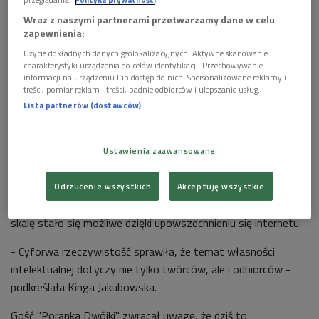
Wraz z naszymi partnerami przetwarzamy dane w celu
zapewnienia:
Użycie dokładnych danych geolokalizacyjnych. Aktywne skanowanie
charakterystyki urządzenia do celów identyfikacji. Przechowywanie
informacji na urządzeniu lub dostęp do nich. Spersonalizowane reklamy i
treści, pomiar reklam i treści, badnie odbiorców i ulepszanie usług.
Legalne korzystanie z kultury jest coraz tańsze. Wiele utworów jest
Lista partnerów (dostawców)
dostępnych w internecie za symboliczną złotówkę
Foto:
Glowimagers/EastNews
Pod hasłem "Get Up. Stand Up. For Music" po raz 15.
Ustawienia zaawansowane
obchodzony był Światowy Dzień Własności Intelektualnej.
Święto ustanowiono w 2000 roku w obronie kultury i jej
Odrzucenie wszystkich
Akceptuję wszystkie
twórców. Naruszanie ich praw na niespotykaną wcześniej
skalę stało się możliwe dzięki upowszechnieniu się internetu.
- Cyforwa rzeczywistość sprawiła, że temat własności
intelektualnej dotyczy nie tylko twórców, ale i odbiorców -
podkreślała Kinga Jakubowska.
Gość "Poranka Dwójki" zwracał uwagę, że dziś to