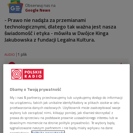
Obserwuj nas na
Google News
- Prawo nie nadąża za przemianami
technologicznymi, dlatego tak ważna jest nasza
świadomość i etyka - mówiła w Dwójce Kinga
Jakubowska z fundacji Legalna Kultura.
1 plik
AUDIO


13'24
Kinga Jakubowska o legalnym korzystaniu z
kultury. Rozmawiał Marcin Pesta (Poranek Dwójki)
Dbamy o Twoją prywatność
My i nasi
5
partnerzy przechowujemy lub uzyskujemy dostęp do informacji
na urządzeniu, takich jak unikalne identyfikatory w plikach cookie w celu
przetwarzania danych osobowych. Użytkownik może zaakceptować swoje
wybory lub zarządzać nimi, klikając poniżej, jak również skorzystać z
prawa do sprzeciwu na podstawie prawnie uzasadnionego interesu lub w
dowolnym momencie na stronie polityki prywatności. Te wybory będą
sygnalizowane naszym partnerom i nie będą miały wpływu na dane
przeglądania.
Polityka prywatności