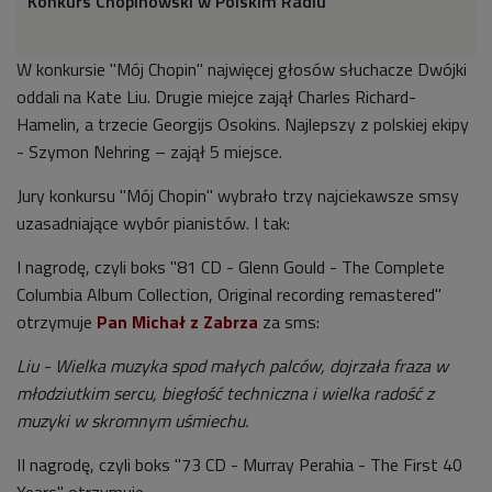
Konkurs Chopinowski w Polskim Radiu
W konkursie "Mój Chopin" najwięcej głosów słuchacze Dwójki
oddali na Kate Liu. Drugie miejce zajął Charles Richard-
Hamelin, a trzecie Georgijs Osokins. Najlepszy z polskiej ekipy
- Szymon Nehring – zajął 5 miejsce.
Jury konkursu "Mój Chopin" wybrało trzy najciekawsze smsy
uzasadniające wybór pianistów. I tak:
I nagrodę, czyli boks "81 CD - Glenn Gould - The Complete
Columbia Album Collection, Original recording remastered"
otrzymuje
Pan Michał z Zabrza
za sms:
Liu - Wielka muzyka spod małych palców, dojrzała fraza w
młodziutkim sercu, biegłość techniczna i wielka radość z
muzyki w skromnym uśmiechu.
II nagrodę, czyli boks "73 CD - Murray Perahia - The First 40
Years" otrzymuje