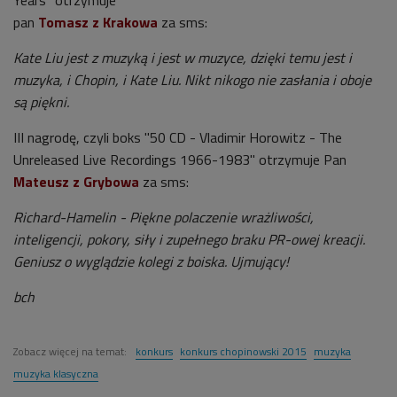
pan
Tomasz z Krakowa
za sms:
Kate Liu jest z muzyką i jest w muzyce, dzięki temu jest i
muzyka, i Chopin, i Kate Liu. Nikt nikogo nie zasłania i oboje
są piękni.
III nagrodę, czyli boks "50 CD - Vladimir Horowitz - The
Unreleased Live Recordings 1966-1983" otrzymuje Pan
Mateusz z Grybowa
za sms:
Richard-Hamelin - Piękne polaczenie wrażliwości,
inteligencji, pokory, siły i zupełnego braku PR-owej kreacji.
Geniusz o wyglądzie kolegi z boiska. Ujmujący!
bch
Zobacz więcej na temat:
konkurs
konkurs chopinowski 2015
muzyka
muzyka klasyczna