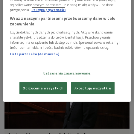
sygnalizowane naszym partnerom i nie będą miały wpływu na dane
przeglądania.
Polityka prywatności
Wraz z naszymi partnerami przetwarzamy dane w celu
zapewnienia:
Użycie dokładnych danych geolokalizacyjnych. Aktywne skanowanie
charakterystyki urządzenia do celów identyfikacji. Przechowywanie
Kate Liu w Konkursie Chopinowskim zajęła trzecie miejsce, nasi słuchacze
informacji na urządzeniu lub dostęp do nich. Spersonalizowane reklamy i
uznali ją za najlepszą pianistkę zawodów.
Foto: Grzegorz Śledź/PR2
treści, pomiar reklam i treści, badnie odbiorców i ulepszanie usług.
Lista partnerów (dostawców)
Ustawienia zaawansowane
Odrzucenie wszystkich
Akceptuję wszystkie