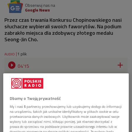
Obserwuj nas na
Google News
Przez czas trwania Konkursu Chopinowskiego nasi
słuchacze wybierali swoich faworytów. Na podium
zabrakło miejsca dla zdobywcy złotego medalu
Seong-Jin Cho.
1 plik
AUDIO


04'15
Kate Liu o swoich wrażeniach po Konkursie
Chopinowskim (Wybieram Dwójkę)
Dbamy o Twoją prywatność
My i nasi
5
partnerzy przechowujemy lub uzyskujemy dostęp do informacji
na urządzeniu, takich jak unikalne identyfikatory w plikach cookie w celu
przetwarzania danych osobowych. Użytkownik może zaakceptować swoje
wybory lub zarządzać nimi, klikając poniżej, jak również skorzystać z
prawa do sprzeciwu na podstawie prawnie uzasadnionego interesu lub w
dowolnym momencie na stronie polityki prywatności. Te wybory będą