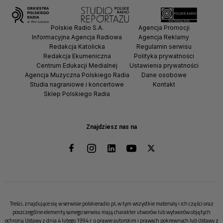
Polskie Radio S.A.
Agencja Promocji
Informacyjna Agencja Radiowa
Agencja Reklamy
Redakcja Katolicka
Regulamin serwisu
Redakcja Ekumeniczna
Polityka prywatności
Centrum Edukacji Medialnej
Ustawienia prywatności
Agencja Muzyczna Polskiego Radia
Dane osobowe
Studia nagraniowe i koncertowe
Kontakt
Sklep Polskiego Radia
Znajdziesz nas na
Treści, znajdujące się w serwisie polskieradio.pl, w tym wszystkie materiały i ich części oraz
poszczególne elementy samego serwisu mają charakter utworów lub wytworów objętych
ochroną Ustawy z dnia 4 lutego 1994 r. o prawie autorskim i prawach pokrewnych lub Ustawy z