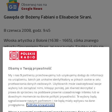
Obserwuj nas na
Google News
Gawęda dr Bożeny Fabiani o Elisabecie Sirani.
8 czerwca 2008, godz. 9:45
Włoska artystka z Bolonii (1638 - 1665), córka znanego
artysty Giovanniego Sirani, jej nauczyciela. Szybko stała się
sławna nie tylko w samej Bolonii. Miłośnicy jej talentu
przyjeżdżali z całych Włoch, aby podziwiać ją w studio przy
pracy. Malowała portrety, sceny ewangeliczne (
Święta
Dbamy o Twoją prywatność
rodzina
) oraz tematy mitologiczne. Jej obrazy były
My i nasi
5
partnerzy przechowujemy lub uzyskujemy dostęp do informacji
poszukiwane przez kościół, rodziny królewskie, książęce, np.
na urządzeniu, takich jak unikalne identyfikatory w plikach cookie w celu
malowała dla wielkiego księcia Cosimo III de Medici. W
przetwarzania danych osobowych. Użytkownik może zaakceptować swoje
wybory lub zarządzać nimi, klikając poniżej, jak również skorzystać z
młodym wieku Sirani otworzyła w Bolonii własną szkołę
prawa do sprzeciwu na podstawie prawnie uzasadnionego interesu lub w
malarstwa dla dziewcząt. Sirani była kimś więcej niż tylko
dowolnym momencie na stronie polityki prywatności. Te wybory będą
sygnalizowane naszym partnerom i nie będą miały wpływu na dane
malarką. Interesowała się muzyką i pisała wiersze osnute
przeglądania.
Polityka prywatności
wokół historycznych i religijnych scen. Za tydzień dalsze losy
Wraz z naszymi partnerami przetwarzamy dane w celu