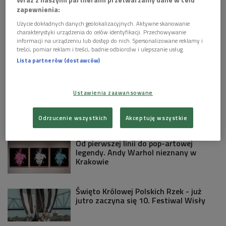
malarki.
zapewnienia:
Użycie dokładnych danych geolokalizacyjnych. Aktywne skanowanie
Zaprasza Ewa Prządka
charakterystyki urządzenia do celów identyfikacji. Przechowywanie
informacji na urządzeniu lub dostęp do nich. Spersonalizowane reklamy i
treści, pomiar reklam i treści, badnie odbiorców i ulepszanie usług.
Zobacz więcej na temat:
bolonia
bożena fabiani
włochy
Lista partnerów (dostawców)
KULTURA W POLSKIM RADIU:
Ustawienia zaawansowane
"Primetime": seksualni drapieżnicy na
celowniku i w kamerze Roberta
Pattinsona
Odrzucenie wszystkich
Akceptuję wszystkie
Od pierwszej linii do pop-artowej
legendy. Andy Warhol nieznany w
Krakowie
Święto Królowej Polskich Rzek - już
jutro zaczyna się 10. Festiwal Wisły