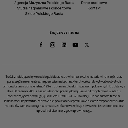
Agencja Muzyczna Polskiego Radia
Dane osobowe
Studia nagraniowe i koncertowe
Kontakt
Sklep Polskiego Radia
Znajdziesz nas na
Treści, znajdujące się w serwisie polskieradio.pl, w tym wszystkie materiały i ich części oraz
poszczególne elementy samego serwisu mają charakter utworów lub wytworów objętych
ochroną Ustawy z dnia 4 lutego 1994 r. o prawie autorskim i prawach pokrewnych lub Ustawy z
dnia 30 czerwca 2000 r. Prawo własności przemysłowej. Prawa o których mowa w zdaniu
poprzedzającym przysługują Polskiemu Radiu S.A. w likwidacji lub podmiotom trzecim.
Jakiekolwiek kopiowanie, zapisywanie, powielanie, reprodukowanie oraz rozpowszechnianie
materiałów zamieszczonych w serwisie, zarówno w części, jak i w całości jest zabronione bez
uprzedniej pisemnej zgody uprawnionego.