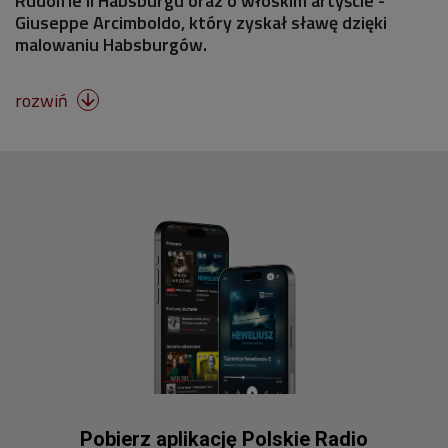
Rudolfie II Habsburgu oraz o włoskim artyście -
Giuseppe Arcimboldo, który zyskał sławę dzięki
malowaniu Habsburgów.
rozwiń

Pobierz aplikację Polskie Radio