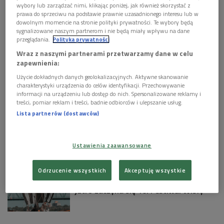
wybory lub zarządzać nimi, klikając poniżej, jak również skorzystać z
prawa do sprzeciwu na podstawie prawnie uzasadnionego interesu lub w
Zaprasza Ewa Prządka
dowolnym momencie na stronie polityki prywatności. Te wybory będą
sygnalizowane naszym partnerom i nie będą miały wpływu na dane
przeglądania.
Polityka prywatności
Zobacz więcej na temat:
bożena fabiani
van
Wraz z naszymi partnerami przetwarzamy dane w celu
zapewnienia:
KULTURA W POLSKIM RADIU:
Użycie dokładnych danych geolokalizacyjnych. Aktywne skanowanie
"Primetime": seksualni drapieżnicy na
charakterystyki urządzenia do celów identyfikacji. Przechowywanie
informacji na urządzeniu lub dostęp do nich. Spersonalizowane reklamy i
celowniku i w kamerze Roberta
treści, pomiar reklam i treści, badnie odbiorców i ulepszanie usług.
Pattinsona
Lista partnerów (dostawców)
Od pierwszej linii do pop-artowej
legendy. Andy Warhol nieznany w
Ustawienia zaawansowane
Krakowie
Odrzucenie wszystkich
Akceptuję wszystkie
Święto Królowej Polskich Rzek - już
jutro zaczyna się 10. Festiwal Wisły