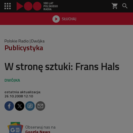
shopping_cart


SŁUCHAJ

Polskie Radio
Dwójka
Publicystyka
W stronę sztuki: Frans Hals
ostatnia aktualizacja:
26.10.2008 12:10
Obserwuj nas na
Google News