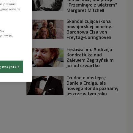
"Przeminęło z wiatrem"
wie prawnie
Margaret Mitchell
sygnalizowane
Skandalizująca ikona
nowojorskiej bohemy.
Baronowa Elsa von
lów
i treści,
Freytag-Loringhoven
Festiwal im. Andrzeja
Kondratiuka nad
Zalewem Zegrzyńskim
już od czwartku
ę wszystkie
Trudno o następcę
Daniela Craiga, ale
nowego Bonda poznamy
jeszcze w tym roku