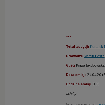
***
Tytuł audycji:
Poranek 
Prowadzi:
Marcin Pesta
Gość:
Kinga Jakubowska (
Data emisji:
27.04.201
Godzina emisji:
8.35
bch/jp
Zobacz więcej na temat:
inter