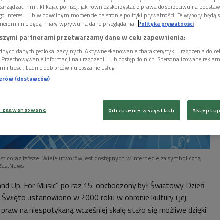
arządzać nimi, klikając poniżej, jak również skorzystać z prawa do sprzeciwu na podsta
go interesu lub w dowolnym momencie na stronie polityki prywatności. Te wybory będą 
nerom i nie będą miały wpływu na dane przeglądania.
Polityka prywatności
szymi partnerami przetwarzamy dane w celu zapewnienia:
dnych danych geolokalizacyjnych. Aktywne skanowanie charakterystyki urządzenia do ce
i. Przechowywanie informacji na urządzeniu lub dostęp do nich. Spersonalizowane reklamy 
m i treści, badnie odbiorców i ulepszanie usług.
nerów (dostawców)
a zaawansowane
Odrzucenie wszystkich
Akceptuj
jest coraz tańsze. Wiele utworów jest dostępnych w internecie za symboliczną
/EastNews
nd Up. For Music" po raz 15. obchodzony był Światowy Dzień
. Święto ustanowiono w 2000 roku w obronie kultury i jej
praw na niespotykaną wcześniej skalę stało się możliwe dzięki