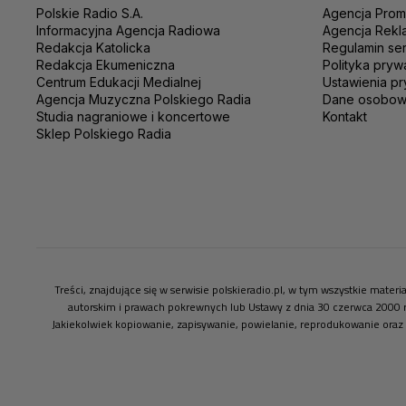
Polskie Radio S.A.
Agencja Prom
Informacyjna Agencja Radiowa
Agencja Rekl
Redakcja Katolicka
Regulamin se
Redakcja Ekumeniczna
Polityka pryw
Centrum Edukacji Medialnej
Ustawienia pr
Agencja Muzyczna Polskiego Radia
Dane osobo
Studia nagraniowe i koncertowe
Kontakt
Sklep Polskiego Radia
Treści, znajdujące się w serwisie polskieradio.pl, w tym wszystkie mate
autorskim i prawach pokrewnych lub Ustawy z dnia 30 czerwca 2000 
Jakiekolwiek kopiowanie, zapisywanie, powielanie, reprodukowanie oraz