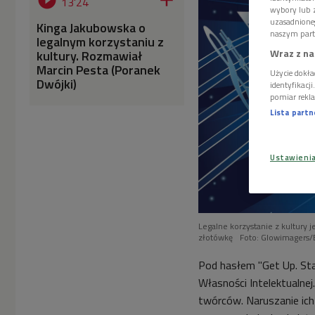


13'24
wybory lub z
uzasadnione
Kinga Jakubowska o
naszym part
legalnym korzystaniu z
Wraz z na
kultury. Rozmawiał
Marcin Pesta (Poranek
Użycie dokła
Dwójki)
identyfikacj
pomiar rekla
Lista part
Ustawieni
Legalne korzystanie z kultury 
złotówkę
Foto: Glowimagers
Pod hasłem "Get Up. Sta
Własności Intelektualnej
twórców. Naruszanie ich 