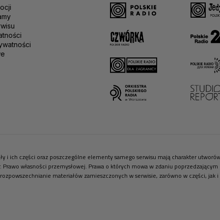
ocji
amy
rwisu
atności
ywatności
we
riały i ich części oraz poszczególne elementy samego serwisu mają charakter utwor
r. Prawo własności przemysłowej. Prawa o których mowa w zdaniu poprzedzającym pr
 rozpowszechnianie materiałów zamieszczonych w serwisie, zarówno w części, jak i