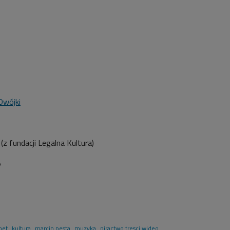
Dwójki
z fundacji Legalna Kultura)
5
net
kultura
marcin pesta
muzyka
piractwo tresci wideo