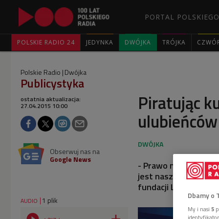
PORTAL POLSKIEGO
POLSKIE RADIO 24
JEDYNKA
DWÓJKA
TRÓJKA
CZWÓ
Polskie Radio
Dwójka
Publicystyka
Piratując k
ostatnia aktualizacja:
27.04.2015 10:00
ulubieńców
Obserwuj nas na
Google News
- Prawo nie nadąża z
jest nasza świadomoś
fundacji Legalna Kult
Dbamy o 
1 plik
AUDIO
My i nasi
5
p
identyfikat