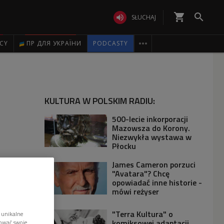
shopping_cart


SŁUCHAJ

ICY
ПР ДЛЯ УКРАЇНИ
PODCASTY
KULTURA W POLSKIM RADIU:
500-lecie inkorporacji
Mazowsza do Korony.
Niezwykła wystawa w
Płocku
James Cameron porzuci
"Avatara"? Chcę
opowiadać inne historie -
mówi reżyser
"Terra Kultura" o
 unikalne
komiksowej adaptacji
tować swoje