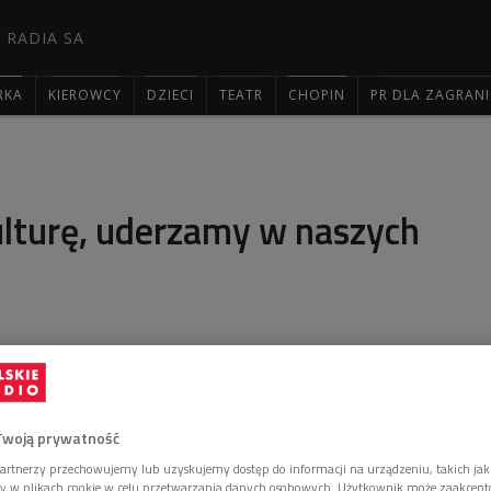
 RADIA SA
RKA
KIEROWCY
DZIECI
TEATR
CHOPIN
PR DLA ZAGRAN

ulturę, uderzamy w naszych
a przemianami technologicznymi, dlatego tak ważna
ć i etyka - mówiła w Dwójce Kinga Jakubowska z
ura.
Twoją prywatność
artnerzy przechowujemy lub uzyskujemy dostęp do informacji na urządzeniu, takich jak
ory w plikach cookie w celu przetwarzania danych osobowych. Użytkownik może zaakcep