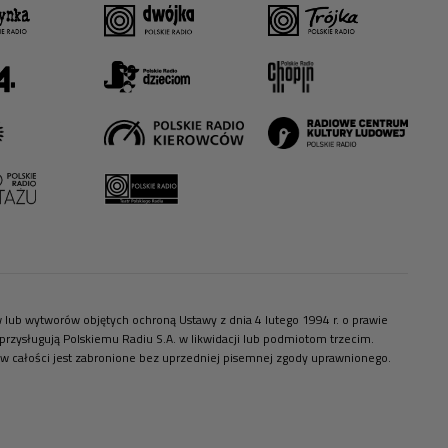
ów lub wytworów objętych ochroną Ustawy z dnia 4 lutego 1994 r. o prawie
zysługują Polskiemu Radiu S.A. w likwidacji lub podmiotom trzecim.
 w całości jest zabronione bez uprzedniej pisemnej zgody uprawnionego.