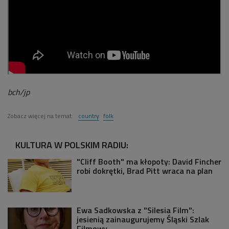
bch/jp
Zobacz więcej na temat:
country
folk
KULTURA W POLSKIM RADIU:
"Cliff Booth" ma kłopoty: David Fincher
robi dokrętki, Brad Pitt wraca na plan
Ewa Sadkowska z "Silesia Film":
jesienią zainaugurujemy Śląski Szlak
Filmowy