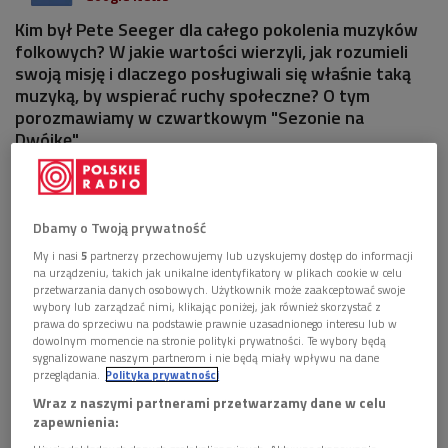
Kim był Pete Seeger dla całego pokolenia muzyków
folkowych? W jakie wartości wierzyli, jak rozumieli
swoją misję i dlaczego posługiwali się właśnie taką
muzyką, by wspierać ruchy społeczne? O tym
porozmawiamy w czwartkowym "Sezonie na
Dwójkę".
Dbamy o Twoją prywatność
My i nasi
5
partnerzy przechowujemy lub uzyskujemy dostęp do informacji
na urządzeniu, takich jak unikalne identyfikatory w plikach cookie w celu
przetwarzania danych osobowych. Użytkownik może zaakceptować swoje
wybory lub zarządzać nimi, klikając poniżej, jak również skorzystać z
prawa do sprzeciwu na podstawie prawnie uzasadnionego interesu lub w
dowolnym momencie na stronie polityki prywatności. Te wybory będą
sygnalizowane naszym partnerom i nie będą miały wpływu na dane
przeglądania.
Polityka prywatności
Wraz z naszymi partnerami przetwarzamy dane w celu
zapewnienia:
Pete Seeger
Foto: Wikipedia/Joseph A. Horne/domena publiczna