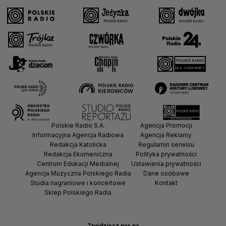
Polskie Radio S.A.
Agencja Promocji
Informacyjna Agencja Radiowa
Agencja Reklamy
Redakcja Katolicka
Regulamin serwisu
Redakcja Ekumeniczna
Polityka prywatności
Centrum Edukacji Medialnej
Ustawienia prywatności
Agencja Muzyczna Polskiego Radia
Dane osobowe
Studia nagraniowe i koncertowe
Kontakt
Sklep Polskiego Radia
Znajdziesz nas na