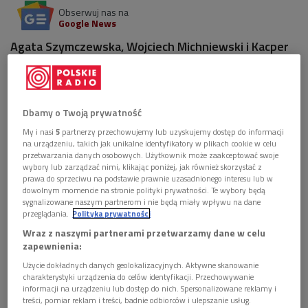
Obserwuj nas na
Google News
Agata Szymczewska, Wojciech Michniewski i Kacper
Miklaszewski wybiorą najlepsze nagranie Koncertu
skrzypcowego D-dur op. 35 Piotra Czajkowskiego.
Dbamy o Twoją prywatność
My i nasi
5
partnerzy przechowujemy lub uzyskujemy dostęp do informacji
na urządzeniu, takich jak unikalne identyfikatory w plikach cookie w celu
przetwarzania danych osobowych. Użytkownik może zaakceptować swoje
wybory lub zarządzać nimi, klikając poniżej, jak również skorzystać z
prawa do sprzeciwu na podstawie prawnie uzasadnionego interesu lub w
dowolnym momencie na stronie polityki prywatności. Te wybory będą
sygnalizowane naszym partnerom i nie będą miały wpływu na dane
przeglądania.
Polityka prywatności
Wraz z naszymi partnerami przetwarzamy dane w celu
zapewnienia:
Użycie dokładnych danych geolokalizacyjnych. Aktywne skanowanie
Koncert skrzypcowy D-dur op. 35 Piotra Czajkowskiego należy do ścisłego
charakterystyki urządzenia do celów identyfikacji. Przechowywanie
kanonu repertuaru na ten isntrument
Foto: pixabay (domena publiczna)
informacji na urządzeniu lub dostęp do nich. Spersonalizowane reklamy i
treści, pomiar reklam i treści, badnie odbiorców i ulepszanie usług.