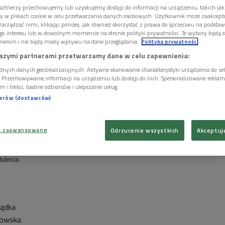
Zwycięzca staje się niewolnikiem swych łupów.
artnerzy przechowujemy lub uzyskujemy dostęp do informacji na urządzeniu, takich jak
(motto powieści, słowa gł. bohatera, Anthony’ego Patcha)
ory w plikach cookie w celu przetwarzania danych osobowych. Użytkownik może zaakcep
arządzać nimi, klikając poniżej, jak również skorzystać z prawa do sprzeciwu na podsta
go interesu lub w dowolnym momencie na stronie polityki prywatności. Te wybory będą 
nerom i nie będą miały wpływu na dane przeglądania.
Polityka prywatności
lęci” – Gloria i Anthony – to młoda para z dobrego towarzystwa,
szymi partnerami przetwarzamy dane w celu zapewnienia:
iu i bogactwie wspólne życie, które jednak z czasem staje się
dnych danych geolokalizacyjnych. Aktywne skanowanie charakterystyki urządzenia do ce
o wkrada się nuda, pospolitość, a uczucia wygasają.
i. Przechowywanie informacji na urządzeniu lub dostęp do nich. Spersonalizowane reklamy 
m i treści, badnie odbiorców i ulepszanie usług.
nerów (dostawców)
da, jednego z czołowych przedstawicieli
straconego pokolenia
 poł. XX w., powstała między błyskotliwym debiutem pisarza –
Po tej
a zaawansowane
Odrzucenie wszystkich
Akceptuj
ośniejszym dziełem –
Wielkim Gatsbym
(1925). Pojawiają się w niej
 późniejszej twórczości, interesująco, wręcz proroczo przetworzone
ecione z ironicznym wizerunkiem amerykańskich wyższych sfer z
ulecia.
ządka
rowska