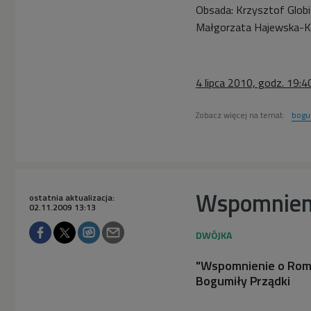
Obsada: Krzysztof Globi
Małgorzata Hajewska-Kr
4 lipca 2010, godz. 19:4
Zobacz więcej na temat:
bogu
Wspomnieni
ostatnia aktualizacja:
02.11.2009 13:13
"Wspomnienie o Roman
Bogumiły Prządki