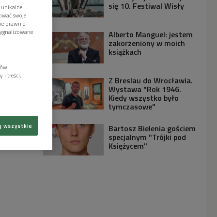
się 10. Festiwal Wisły
 unikalne
tować swoje
wie prawnie
sygnalizowane
Alberto Manguel: jestem
zakorzeniony w moich
książkach
lów
i treści,
Z Breslau do Wrocławia.
Wystawa "Rok 1946.
Kiedy wszystko było
tymczasowe"
ę wszystkie
Bartosz Bielenia gościem
specjalnym "Trójki pod
Księżycem"