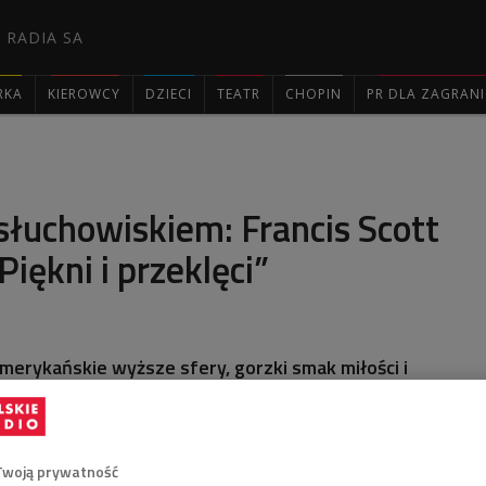
 RADIA SA
RKA
KIEROWCY
DZIECI
TEATR
CHOPIN
PR DLA ZAGRAN

słuchowiskiem: Francis Scott
Piękni i przeklęci”
merykańskie wyższe sfery, gorzki smak miłości i
Twoją prywatność