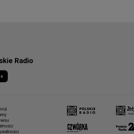
lskie Radio
re
ocji
amy
rwisu
atności
ywatności