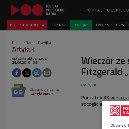
PORTAL POLSKIEGO
POLSKIE RADIO 24
JEDYNKA
DWÓJKA
TRÓJKA
CZWÓ
Polskie Radio
Dwójka
Artykuł
Wieczór ze 
ostatnia aktualizacja:
28.06.2010 10:31
Fitzgerald „
Obserwuj nas na
Google News
Początek XX wieku, a
szczęścia.
Dbamy o 