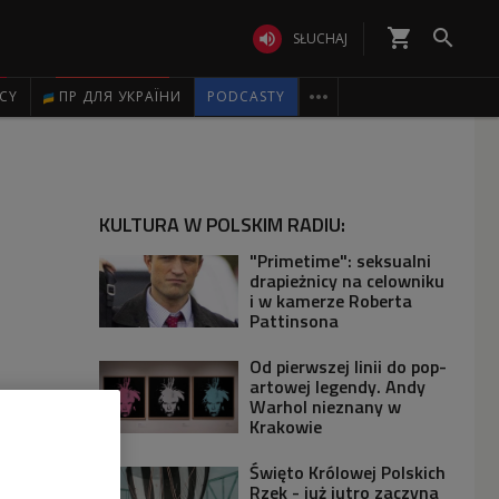
shopping_cart


SŁUCHAJ

ICY
ПР ДЛЯ УКРАЇНИ
PODCASTY
KULTURA W POLSKIM RADIU:
"Primetime": seksualni
drapieżnicy na celowniku
i w kamerze Roberta
Pattinsona
Od pierwszej linii do pop-
artowej legendy. Andy
Warhol nieznany w
Krakowie
Święto Królowej Polskich
Rzek - już jutro zaczyna