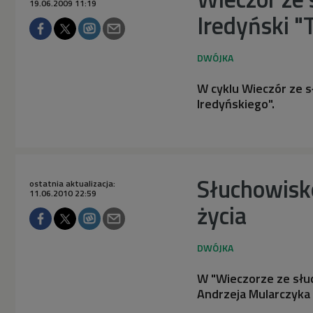
19.06.2009 11:19
Iredyński "
W cyklu Wieczór ze s
Iredyńskiego".
Słuchowisk
ostatnia aktualizacja:
11.06.2010 22:59
życia
W "Wieczorze ze sł
Andrzeja Mularczyka 