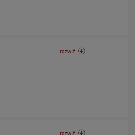
rozwiń

rozwiń
