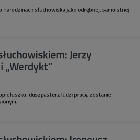
 narodzinach słuchowiska jako odrębnej, samoistnej
słuchowiskiem: Jerzy
ki „Werdykt”
Popiełuszko, duszpasterz ludzi pracy, zostanie
wionym.
słuchowiskiem: Ireneusz