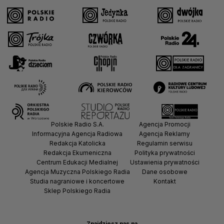
Polskie Radio S.A.
Agencja Promocji
Informacyjna Agencja Radiowa
Agencja Reklamy
Redakcja Katolicka
Regulamin serwisu
Redakcja Ekumeniczna
Polityka prywatności
Centrum Edukacji Medialnej
Ustawienia prywatności
Agencja Muzyczna Polskiego Radia
Dane osobowe
Studia nagraniowe i koncertowe
Kontakt
Sklep Polskiego Radia
Znajdziesz nas na