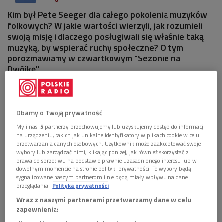
Kim był Pete Seeger dla całego pokolenia muzyków
folkowych? W jakie wartości wierzyli, jak rozumieli
swoją misję i dlaczego posługiwali się właśnie taką
muzyką, by wspierać ruchy społeczne? O tym
porozmawiamy w czwartkowym "Sezonie na
Dwójkę".
Dbamy o Twoją prywatność
My i nasi
5
partnerzy przechowujemy lub uzyskujemy dostęp do informacji
na urządzeniu, takich jak unikalne identyfikatory w plikach cookie w celu
przetwarzania danych osobowych. Użytkownik może zaakceptować swoje
wybory lub zarządzać nimi, klikając poniżej, jak również skorzystać z
prawa do sprzeciwu na podstawie prawnie uzasadnionego interesu lub w
dowolnym momencie na stronie polityki prywatności. Te wybory będą
sygnalizowane naszym partnerom i nie będą miały wpływu na dane
przeglądania.
Polityka prywatności
Wraz z naszymi partnerami przetwarzamy dane w celu
zapewnienia:
Pete Seeger
Foto: Wikipedia/Joseph A. Horne/domena publiczna