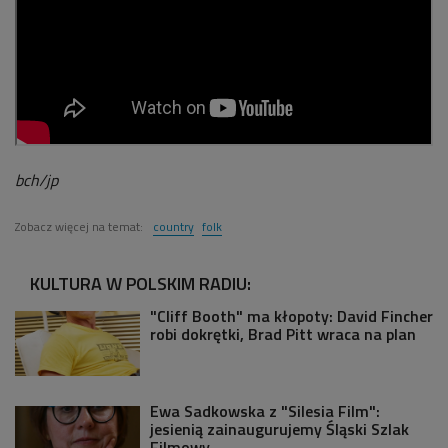
bch/jp
Zobacz więcej na temat:
country
folk
KULTURA W POLSKIM RADIU:
"Cliff Booth" ma kłopoty: David Fincher
robi dokrętki, Brad Pitt wraca na plan
Ewa Sadkowska z "Silesia Film":
jesienią zainaugurujemy Śląski Szlak
Filmowy