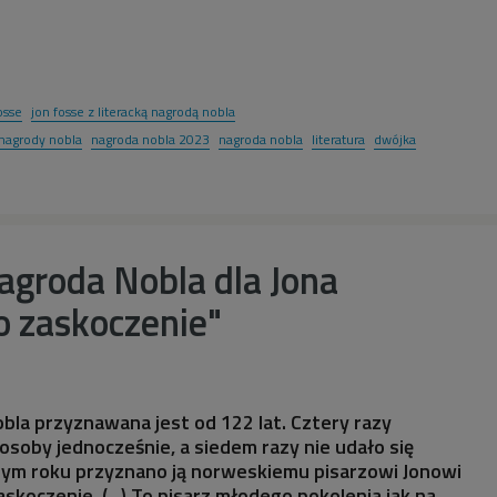
osse
jon fosse z literacką nagrodą nobla
 nagrody nobla
nagroda nobla 2023
nagroda nobla
literatura
dwójka
agroda Nobla dla Jona
o zaskoczenie"
bla przyznawana jest od 122 lat. Cztery razy
osoby jednocześnie, a siedem razy nie udało się
 tym roku przyznano ją norweskiemu pisarzowi Jonowi
skoczenie. (...) To pisarz młodego pokolenia jak na