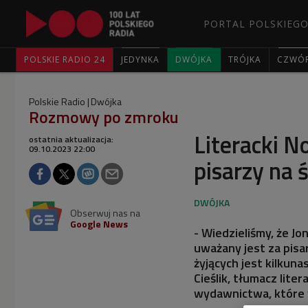
PORTAL POLSKIEGO
POLSKIE RADIO 24
JEDYNKA
DWÓJKA
TRÓJKA
CZWÓ
Polskie Radio
Dwójka
Rozmowy po zmroku
Literacki N
ostatnia aktualizacja:
09.10.2023 22:00
pisarzy na ś
Obserwuj nas na
Google News
- Wiedzieliśmy, że J
uważany jest za pisa
żyjących jest kilkun
Cieślik, tłumacz liter
wydawnictwa, które w