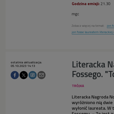
Godzina emisji:
21.30
mgc
Zobacz więcej na temat:
jon f
jon fosse laureatem literackiej
Literacka N
ostatnia aktualizacja:
05.10.2023 14:13
Fossego. "T
Literacka Nagroda No
wyróżniono nią dwie 
wyłonić laureata. W
Fossemu. – To jest za