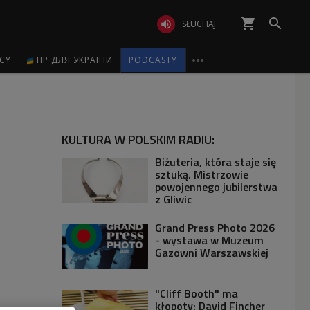
shopping_cart


SŁUCHAJ

ICY
ПР ДЛЯ УКРАЇНИ
PODCASTY
KULTURA W POLSKIM RADIU:
Biżuteria, która staje się
sztuką. Mistrzowie
powojennego jubilerstwa
z Gliwic
Grand Press Photo 2026
- wystawa w Muzeum
Gazowni Warszawskiej
"Cliff Booth" ma
kłopoty: David Fincher