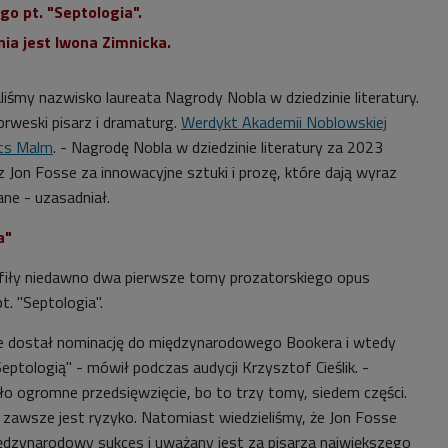
go pt. "Septologia".
ia jest Iwona Zimnicka.
iśmy nazwisko laureata Nagrody Nobla w dziedzinie literatury.
orweski pisarz i dramaturg.
Werdykt Akademii Noblowskiej
ats Malm
. - Nagrodę Nobla w dziedzinie literatury za 2023
 Jon Fosse za innowacyjne sztuki i prozę, które dają wyraz
ne - uzasadniał.
a"
rafiły niedawno dwa pierwsze tomy prozatorskiego opus
. "Septologia".
e dostał nominację do międzynarodowego Bookera i wtedy
eptologią" - mówił podczas audycji Krzysztof Cieślik. -
ło ogromne przedsięwzięcie, bo to trzy tomy, siedem części.
zawsze jest ryzyko. Natomiast wiedzieliśmy, że Jon Fosse
iędzynarodowy sukces i uważany jest za pisarza największego