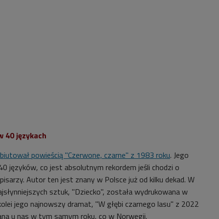
w 40 językach
debiutował powieścią "Czerwone, czarne" z 1983 roku
. Jego
40 języków, co jest absolutnym rekordem jeśli chodzi o
sarzy. Autor ten jest znany w Polsce już od kilku dekad. W
najsłynniejszych sztuk, "Dziecko", została wydrukowana w
olei j
ego najnowszy dramat, "W głębi czarnego lasu" z 2022
ana u nas w tym samym roku, co w Norwegii.