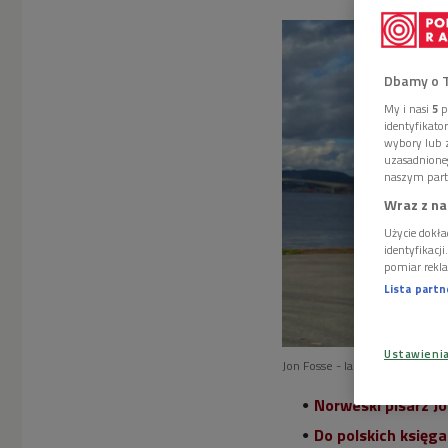
Dbamy o 
My i nasi
5
p
identyfikat
wybory lub z
uzasadnione
naszym part
Wraz z na
Użycie dokła
identyfikacj
pomiar rekla
Lista part
Ustawieni
Jon Fosse - laureat literackiej
Norweski pisarz Jo
Do polskich księg