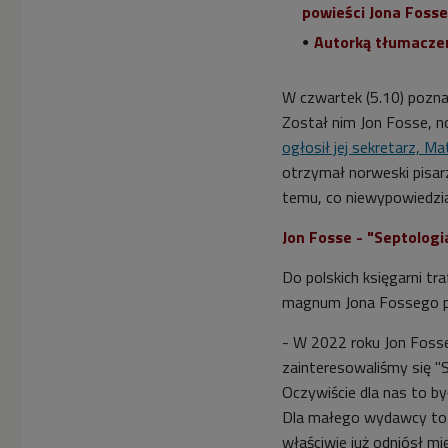
powieści Jona Fosse
Autorką tłumaczen
W czwartek (5.10) poznal
Został nim Jon Fosse, n
ogłosił jej sekretarz, M
otrzymał norweski pisarz
temu, co niewypowiedzia
Jon Fosse - "Septologi
Do polskich księgarni t
magnum Jona Fossego pt
- W 2022 roku Jon Foss
zainteresowaliśmy się "S
Oczywiście dla nas to by
Dla małego wydawcy to 
właściwie już odniósł m