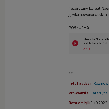
Tegoroczny laureat
Nagr
języku nowonorweskim i
POSŁUCHAJ
Literacki Nobel dl
jest tylko kilku
27:00
***
Tytuł audycji:
Rozmowy
Prowadziła:
Katarzyna
Data emisji:
9.10.2023