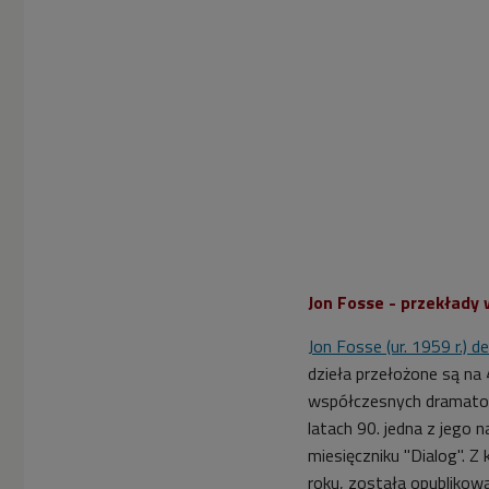
Jon Fosse - przekłady 
Jon Fosse (ur. 1959 r.) 
d
zieła przełożone są na 
współczesnych dramatopi
latach 90. jedna z jego 
miesięczniku "Dialog". Z k
roku, została opublikow