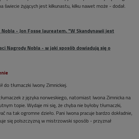
a świecie żyjących jest kilkunastu, kilku nawet może - dodał.
 Nobla - Jon Fosse laureatem. "W Skandynawii jest
ci Nagrody Nobla - w jaki sposób dowiadują się o
enie
ł do tłumaczki Iwony Zimnickiej.
h tłumaczek z języka norweskiego, natomiast Iwona Zimnicka na
tnym topie. Wydaje mi się, że chyba nie byłoby tłumaczki,
ać na tak ogromne dzieło. Pani Iwona pracuje bardzo dokładnie,
guje się polszczyzną w mistrzowski sposób - przyznał