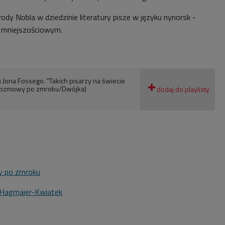
ody Nobla w dziedzinie literatury p
isze w języku nynorsk -
 mniejszościowym.
a Jona Fossego. "Takich pisarzy na świecie
" (Rozmowy po zmroku/Dwójka)
 po zmroku
 Hagmajer-Kwiatek