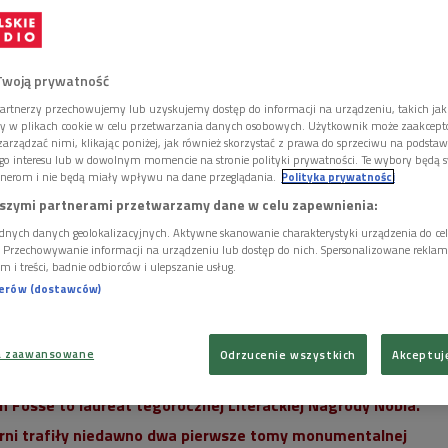
Twoją prywatność
artnerzy przechowujemy lub uzyskujemy dostęp do informacji na urządzeniu, takich jak
ory w plikach cookie w celu przetwarzania danych osobowych. Użytkownik może zaakcep
arządzać nimi, klikając poniżej, jak również skorzystać z prawa do sprzeciwu na podsta
go interesu lub w dowolnym momencie na stronie polityki prywatności. Te wybory będą 
nerom i nie będą miały wpływu na dane przeglądania.
Polityka prywatności
szymi partnerami przetwarzamy dane w celu zapewnienia:
dnych danych geolokalizacyjnych. Aktywne skanowanie charakterystyki urządzenia do ce
i. Przechowywanie informacji na urządzeniu lub dostęp do nich. Spersonalizowane reklamy 
m i treści, badnie odbiorców i ulepszanie usług.
nerów (dostawców)
a zaawansowane
Odrzucenie wszystkich
Akceptuj
 Nagrody Nobla w 2023 r.
Foto: GUNN BERIT WIIK/PAP/EPA
n Fosse to laureat tegorocznej Literackiej Nagrody Nobla.
arni trafiły niedawno dwa pierwsze tomy monumentalnej