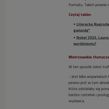
formatu. Takich pewnie n
Czytaj także:
Literacka Nagroda
gwiazdą"
Nobel 2023. Laurea
wyróżnieniu?
Mistrzowskie tłumacz
W ten sposób tekst trafi
- Jest kilka wspaniałyc
pewno jest w tym absolu
która zdołałaby się porw
bardzo rzetelnie i posłu
wydawca.