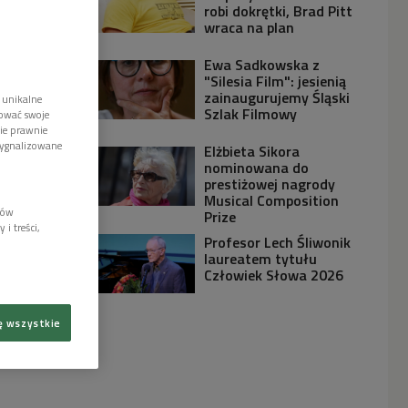
robi dokrętki, Brad Pitt
wraca na plan
Ewa Sadkowska z
"Silesia Film": jesienią
zainaugurujemy Śląski
 unikalne
Szlak Filmowy
tować swoje
wie prawnie
sygnalizowane
Elżbieta Sikora
nominowana do
prestiżowej nagrody
Musical Composition
lów
Prize
i treści,
Profesor Lech Śliwonik
laureatem tytułu
Człowiek Słowa 2026
ę wszystkie