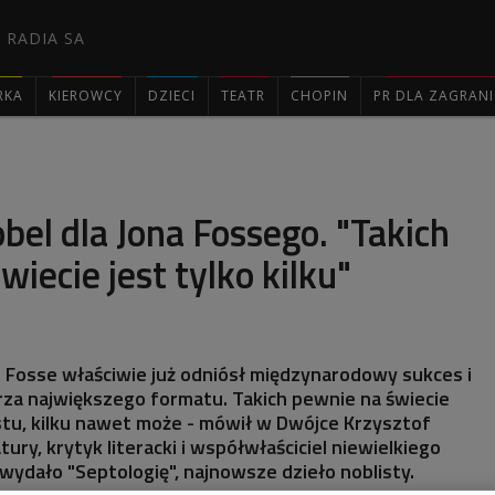
 RADIA SA
RKA
KIEROWCY
DZIECI
TEATR
CHOPIN
PR DLA ZAGRAN

obel dla Jona Fossego. "Takich
wiecie jest tylko kilku"
on Fosse właściwie już odniósł międzynarodowy sukces i
rza największego formatu. Takich pewnie na świecie
astu, kilku nawet może - mówił w Dwójce Krzysztof
atury, krytyk literacki i współwłaściciel niewielkiego
ydało "Septologię", najnowsze dzieło noblisty.