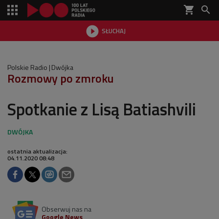
shopping_cart


SŁUCHAJ

Polskie Radio
Dwójka
Rozmowy po zmroku
Spotkanie z Lisą Batiashvili
ostatnia aktualizacja:
04.11.2020 08:48
Obserwuj nas na
Google News