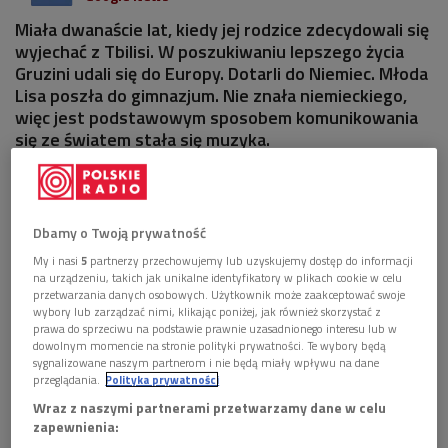
Miała dwanaście lat, kiedy jej rodzice zdecydowali się
wyjechać z Tbilisi. W poszukiwaniu lepszego życia
Gruzini udali się do Europy. Dotarli do Niemiec. Młoda
Lisa poszła do gimnazjum. Nie znała niemieckiego,
więc jest podstawowym sposobem komunikowania
się ze światem stała się muzyka.
Dbamy o Twoją prywatność
My i nasi
5
partnerzy przechowujemy lub uzyskujemy dostęp do informacji
na urządzeniu, takich jak unikalne identyfikatory w plikach cookie w celu
przetwarzania danych osobowych. Użytkownik może zaakceptować swoje
wybory lub zarządzać nimi, klikając poniżej, jak również skorzystać z
prawa do sprzeciwu na podstawie prawnie uzasadnionego interesu lub w
dowolnym momencie na stronie polityki prywatności. Te wybory będą
sygnalizowane naszym partnerom i nie będą miały wpływu na dane
przeglądania.
Polityka prywatności
Wraz z naszymi partnerami przetwarzamy dane w celu
zapewnienia:
Lisa Batiashvili
Foto: Pap/Paul Zinken