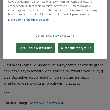
Użycie dokładnych danych geolokalizacyjnych. Aktywne skanowanie
charakterystyki urządzenia do celów identyfikacji. Przechowywanie
POSŁUCHAJ
informacji na urządzeniu lub dostęp do nich. Spersonalizowane reklamy i
treści, pomiar reklam i treści, badnie odbiorców i ulepszanie usług.
Rozmowa ze skrzypaczką Lisą Batiashvili (Rozmowy po
Lista partnerów (dostawców)
zmroku/Dwójka)
28:42
Ustawienia zaawansowane
Odrzucenie wszystkich
Akceptuję wszystkie
Dziś mieszkająca w Monachium skrzypaczka należy do grona
najważniejszych artystów na świecie. W czwartkowej audycji
Lisa Batiashvili opowiadała o nowej płycie, ale też o
wrastaniu w inną kulturę i o polskiej… prababci.
***
Tytuł audycji:
Rozmowy po zmroku