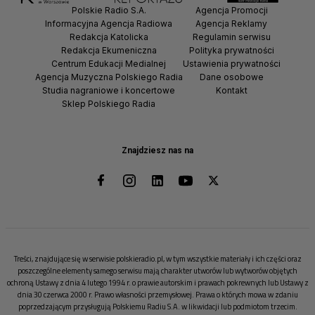
Polskie Radio S.A.
Agencja Promocji
Informacyjna Agencja Radiowa
Agencja Reklamy
Redakcja Katolicka
Regulamin serwisu
Redakcja Ekumeniczna
Polityka prywatności
Centrum Edukacji Medialnej
Ustawienia prywatności
Agencja Muzyczna Polskiego Radia
Dane osobowe
Studia nagraniowe i koncertowe
Kontakt
Sklep Polskiego Radia
Znajdziesz nas na
Treści, znajdujące się w serwisie polskieradio.pl, w tym wszystkie materiały i ich części oraz
poszczególne elementy samego serwisu mają charakter utworów lub wytworów objętych
ochroną Ustawy z dnia 4 lutego 1994 r. o prawie autorskim i prawach pokrewnych lub Ustawy z
dnia 30 czerwca 2000 r. Prawo własności przemysłowej. Prawa o których mowa w zdaniu
poprzedzającym przysługują Polskiemu Radiu S.A. w likwidacji lub podmiotom trzecim.