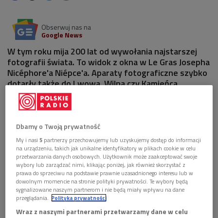
Obserwuj nas na
Google News
W tym roku mija 200 lat od wywołania najstarszej
fotografii świata. To widok z okna w Le Gras Josepha
Nicéphore'a Niépce'a. Aparaty fotograficzne szybko
dotarły także do Lwowa, Wilna czy Kamieńca
Podolskiego, ale historia fotografów na Kresach to
ciągle nieodrobiona lekcja.
Dbamy o Twoją prywatność
My i nasi
5
partnerzy przechowujemy lub uzyskujemy dostęp do informacji
na urządzeniu, takich jak unikalne identyfikatory w plikach cookie w celu
przetwarzania danych osobowych. Użytkownik może zaakceptować swoje
wybory lub zarządzać nimi, klikając poniżej, jak również skorzystać z
prawa do sprzeciwu na podstawie prawnie uzasadnionego interesu lub w
dowolnym momencie na stronie polityki prywatności. Te wybory będą
sygnalizowane naszym partnerom i nie będą miały wpływu na dane
przeglądania.
Polityka prywatności
Wraz z naszymi partnerami przetwarzamy dane w celu