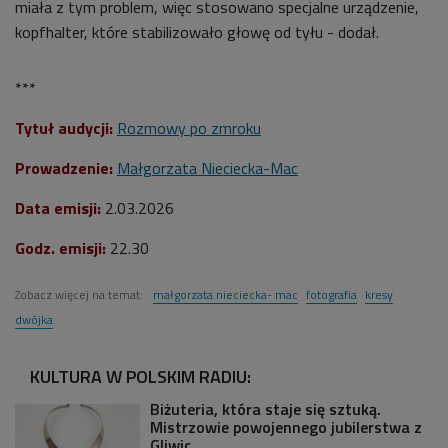
miała z tym problem, więc stosowano specjalne urządzenie,
kopfhalter, które stabilizowało głowę od tyłu - dodał.
***
Tytuł audycji:
Rozmowy po zmroku
Prowadzenie:
Małgorzata Nieciecka-Mac
Data emisji:
2.03.2026
Godz. emisji:
22.3
0
Zobacz więcej na temat:
małgorzata nieciecka- mac
fotografia
kresy
dwójka
KULTURA W POLSKIM RADIU:
Biżuteria, która staje się sztuką.
Mistrzowie powojennego jubilerstwa z
Gliwic