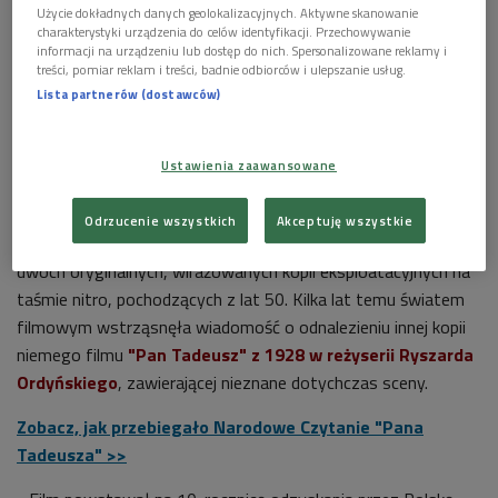
Użycie dokładnych danych geolokalizacyjnych. Aktywne skanowanie
charakterystyki urządzenia do celów identyfikacji. Przechowywanie
informacji na urządzeniu lub dostęp do nich. Spersonalizowane reklamy i
treści, pomiar reklam i treści, badnie odbiorców i ulepszanie usług.
Lista partnerów (dostawców)
Ustawienia zaawansowane
Zofia Zajączkowska, odtwórczyni roli Zosi w "Panu Tadeuszu" Ryszarda
Ordyńskiego. Kadr po rekonstrukcji.
Foto: źr. Filmoteka Narodowa
Odrzucenie wszystkich
Akceptuję wszystkie
W Filmotece Narodowej przechowywane były fragmenty
dwóch oryginalnych, wirażowanych kopii eksploatacyjnych na
taśmie nitro, pochodzących z lat 50. Kilka lat temu światem
filmowym wstrząsnęła wiadomość o odnalezieniu innej kopii
niemego filmu
"Pan Tadeusz" z 1928 w reżyserii Ryszarda
Ordyńskiego
, zawierającej nieznane dotychczas sceny.
Zobacz, jak przebiegało Narodowe Czytanie "Pana
Tadeusza" >>