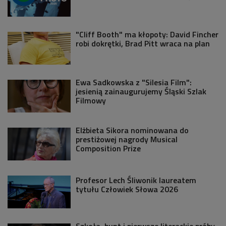
"Cliff Booth" ma kłopoty: David Fincher
robi dokrętki, Brad Pitt wraca na plan
Ewa Sadkowska z "Silesia Film":
jesienią zainaugurujemy Śląski Szlak
Filmowy
Elżbieta Sikora nominowana do
prestiżowej nagrody Musical
Composition Prize
Profesor Lech Śliwonik laureatem
tytułu Człowiek Słowa 2026
Szkoła, bunt i pierwsze literackie próby