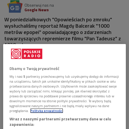
Obserwuj nas na
Google News
W poniedziałkowych "Opowieściach po zmroku"
wysłuchaliśmy reportaż Magdy Balcerak "1000
metrów epopei" opowiadającego o zdarzeniach
towarzyszących repremierze filmu "Pan Tadeusz" z
1928 roku.
1 plik
AUDIO
Dbamy o Twoją prywatność


57'40
My i nasi
5
partnerzy przechowujemy lub uzyskujemy dostęp do informacji
"1000 metrów epopei" - reportaż Magdy Balcerak
na urządzeniu, takich jak unikalne identyfikatory w plikach cookie w celu
(Opowieści p[o zmroku/Dwójka)
przetwarzania danych osobowych. Użytkownik może zaakceptować swoje
wybory lub zarządzać nimi, klikając poniżej, jak również skorzystać z
prawa do sprzeciwu na podstawie prawnie uzasadnionego interesu lub w
dowolnym momencie na stronie polityki prywatności. Te wybory będą
sygnalizowane naszym partnerom i nie będą miały wpływu na dane
przeglądania.
Polityka prywatności
Wraz z naszymi partnerami przetwarzamy dane w celu
zapewnienia: