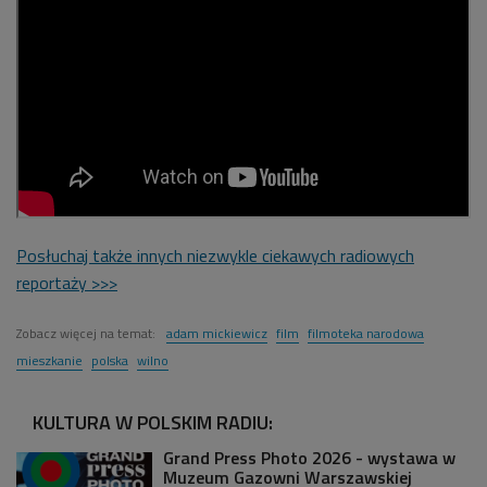
Posłuchaj także innych niezwykle ciekawych radiowych
reportaży >>>
Zobacz więcej na temat:
adam mickiewicz
film
filmoteka narodowa
mieszkanie
polska
wilno
KULTURA W POLSKIM RADIU:
Grand Press Photo 2026 - wystawa w
Muzeum Gazowni Warszawskiej