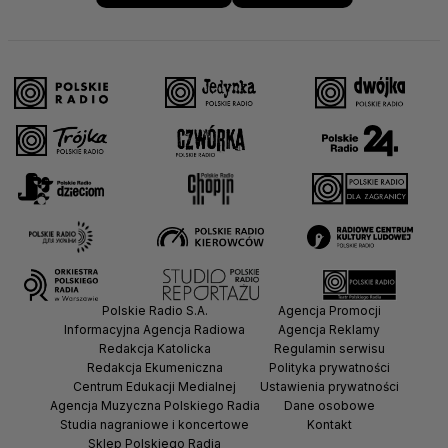
Polskie Radio S.A.
Agencja Promocji
Informacyjna Agencja Radiowa
Agencja Reklamy
Redakcja Katolicka
Regulamin serwisu
Redakcja Ekumeniczna
Polityka prywatności
Centrum Edukacji Medialnej
Ustawienia prywatności
Agencja Muzyczna Polskiego Radia
Dane osobowe
Studia nagraniowe i koncertowe
Kontakt
Sklep Polskiego Radia