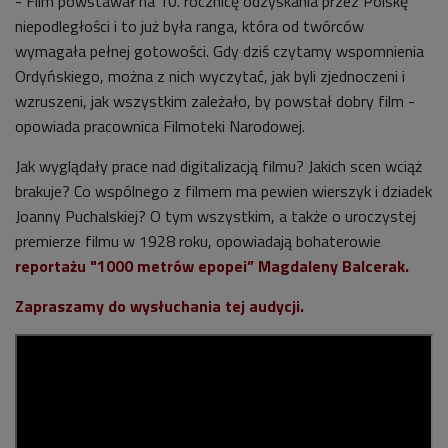
- Film powstawał na 10. rocznicę odzyskania przez Polskę
niepodległości i to już była ranga, która od twórców
wymagała pełnej gotowości. Gdy dziś czytamy wspomnienia
Ordyńskiego, można z nich wyczytać, jak byli zjednoczeni i
wzruszeni, jak wszystkim zależało, by powstał dobry film -
opowiada pracownica Filmoteki Narodowej.
Jak wyglądały prace nad digitalizacją filmu? Jakich scen wciąż
brakuje? Co wspólnego z filmem ma pewien wierszyk i dziadek
Joanny Puchalskiej? O tym wszystkim, a także o uroczystej
premierze filmu w 1928 roku, opowiadają bohaterowie
r
eportażu "1000 metrów epopei” Magdaleny Balcerak.
Zapraszamy do wysłuchania tej audycji.