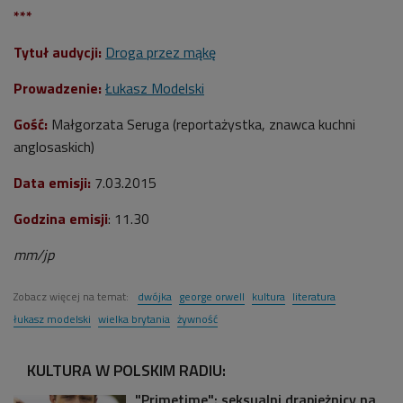
***
Tytuł audycji:
Droga przez mąkę
Prowadzenie:
Łukasz Modelski
Gość:
Małgorzata Seruga (reportażystka, znawca kuchni
anglosaskich)
Data emisji:
7.03.2015
Godzina emisji
: 11.30
mm/jp
Zobacz więcej na temat:
dwójka
george orwell
kultura
literatura
łukasz modelski
wielka brytania
żywność
KULTURA W POLSKIM RADIU:
"Primetime": seksualni drapieżnicy na