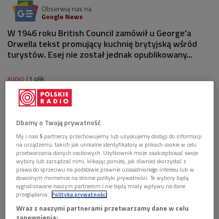
Obserwuj nas na
Google News
W 1946 roku British Council zamówił u George'a
Orwella tekst promujący kuchnię brytyjską wśród
turystów. Esej nie został jednak opublikowany...
1 plik
AUDIO


27'44
Łukasz Modelski i Małgorzata Seruga opowiadają
Dbamy o Twoją prywatność
o złożonym stosunku George'a Orwella do
brytyjskiej kuchni (Droga przez mąkę/Dwójka)
My i nasi
5
partnerzy przechowujemy lub uzyskujemy dostęp do informacji
na urządzeniu, takich jak unikalne identyfikatory w plikach cookie w celu
przetwarzania danych osobowych. Użytkownik może zaakceptować swoje
wybory lub zarządzać nimi, klikając poniżej, jak również skorzystać z
prawa do sprzeciwu na podstawie prawnie uzasadnionego interesu lub w
dowolnym momencie na stronie polityki prywatności. Te wybory będą
sygnalizowane naszym partnerom i nie będą miały wpływu na dane
przeglądania.
Polityka prywatności
Wraz z naszymi partnerami przetwarzamy dane w celu
zapewnienia: