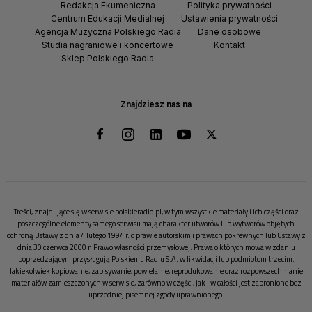
Redakcja Ekumeniczna
Polityka prywatności
Centrum Edukacji Medialnej
Ustawienia prywatności
Agencja Muzyczna Polskiego Radia
Dane osobowe
Studia nagraniowe i koncertowe
Kontakt
Sklep Polskiego Radia
Znajdziesz nas na
Treści, znajdujące się w serwisie polskieradio.pl, w tym wszystkie materiały i ich części oraz
poszczególne elementy samego serwisu mają charakter utworów lub wytworów objętych
ochroną Ustawy z dnia 4 lutego 1994 r. o prawie autorskim i prawach pokrewnych lub Ustawy z
dnia 30 czerwca 2000 r. Prawo własności przemysłowej. Prawa o których mowa w zdaniu
poprzedzającym przysługują Polskiemu Radiu S.A. w likwidacji lub podmiotom trzecim.
Jakiekolwiek kopiowanie, zapisywanie, powielanie, reprodukowanie oraz rozpowszechnianie
materiałów zamieszczonych w serwisie, zarówno w części, jak i w całości jest zabronione bez
uprzedniej pisemnej zgody uprawnionego.