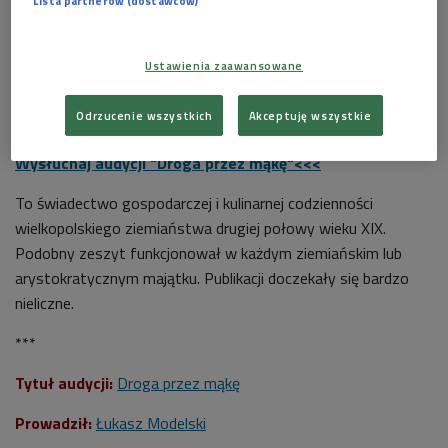
Lista partnerów (dostawców)
Ustawienia zaawansowane
Odrzucenie wszystkich
Akceptuję wszystkie
Okładka książki "Szparagi solić, krety gubić"
Foto: materiały promocyjne
Wysłuchaj audycji "Droga przez mąkę"<<<
To świadectwo gospodarczej i kulinarnej codzienności
wielkopolskiego ziemiaństwa drugiej połowy wieku XIX.
Podobny zeszyt funkcjonował w każdym ziemiańskim lub
arystokratycznym majątku. Publikacji doczekały się bardzo
nieliczne.
***
Tytuł audycji:
Droga przez mąkę
Prowadził:
Łukasz Modelski