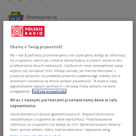
Obserwuj nas na
Google News
Książka "Szparagi solić, krety gubić", która ukazała
się pod koniec roku jest rzadkim przypadkiem
wydania drukiem XIX-wiecznego zeszytu dworskich
Dbamy o Twoją prywatność
zapisek gospodarczych. Poza przepisami
My i nasi
5
partnerzy przechowujemy lub uzyskujemy dostęp do informacji
praktycznymi dotyczącymi prowadzenia
na urządzeniu, takich jak unikalne identyfikatory w plikach cookie w celu
gospodarstwa i domowego wyrobu różnego rodzaju
przetwarzania danych osobowych. Użytkownik może zaakceptować swoje
środków i lekarstw, zeszyt zawiera bogaty zbiór
wybory lub zarządzać nimi, klikając poniżej, jak również skorzystać z
prawa do sprzeciwu na podstawie prawnie uzasadnionego interesu lub w
przepisów na dania kuchni polskiej, szczególnie
dowolnym momencie na stronie polityki prywatności. Te wybory będą
wielkopolskiej.
sygnalizowane naszym partnerom i nie będą miały wpływu na dane
przeglądania.
Polityka prywatności
Wraz z naszymi partnerami przetwarzamy dane w celu
zapewnienia:
Użycie dokładnych danych geolokalizacyjnych. Aktywne skanowanie
charakterystyki urządzenia do celów identyfikacji. Przechowywanie
informacji na urządzeniu lub dostęp do nich. Spersonalizowane reklamy i
treści, pomiar reklam i treści, badnie odbiorców i ulepszanie usług.