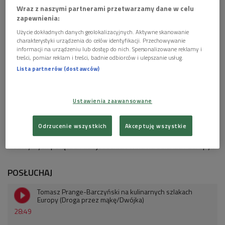
Wraz z naszymi partnerami przetwarzamy dane w celu
zapewnienia:
Tomasz Prange-Barczyński
Foto: PR2
Użycie dokładnych danych geolokalizacyjnych. Aktywne skanowanie
Tradycyjne kraje winiarskie - takie jak Włochy czy Francja - ale
charakterystyki urządzenia do celów identyfikacji. Przechowywanie
też Grecja, Niemcy czy Bałkany. Silvanery ze szparagami,
informacji na urządzeniu lub dostęp do nich. Spersonalizowane reklamy i
treści, pomiar reklam i treści, badnie odbiorców i ulepszanie usług.
weneckie cicchetti popijane prosecco, pieczona ośmiornica z
Lista partnerów (dostawców)
pét-natami w małej winiarskiej piwniczce na Morawach.
Opowieść o uniesieniach w winiarniach, restauracjach,
tawernach, a niekiedy prostych barach.
Ustawienia zaawansowane
Gościem audycji był Tomasz Prange-Barczyński
, który
Odrzucenie wszystkich
Akceptuję wszystkie
opowiadał o swojej nowej książce - "Riesling i tapasy. O
niezwykłych połączeniach jedzenia i wina na szlakach Europy".
POSŁUCHAJ
Tomasz Prange-Barczyński na kulinarnych szlakach
Europy (Droga przez mąkę/Dwójka)
28:49