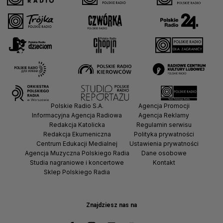
Polskie Radio S.A.
Agencja Promocji
Informacyjna Agencja Radiowa
Agencja Reklamy
Redakcja Katolicka
Regulamin serwisu
Redakcja Ekumeniczna
Polityka prywatności
Centrum Edukacji Medialnej
Ustawienia prywatności
Agencja Muzyczna Polskiego Radia
Dane osobowe
Studia nagraniowe i koncertowe
Kontakt
Sklep Polskiego Radia
Znajdziesz nas na