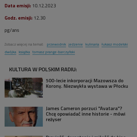
Data emisji:
10
.12.2023
Godz. emisji:
12.30
pg/ans
Zobacz więcej na temat:
przewodnik
jedzenie
kulinaria
łukasz modelski
dwójka
książka
tomasz prange-barczyński
KULTURA W POLSKIM RADIU:
500-lecie inkorporacji Mazowsza do
Korony. Niezwykła wystawa w Płocku
James Cameron porzuci "Avatara"?
Chcę opowiadać inne historie - mówi
reżyser