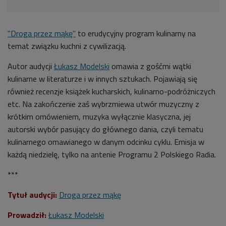
"Droga przez mąkę"
to erudycyjny program kulinarny na
temat związku kuchni z cywilizacją.
Autor audycji
Łukasz Modelski
omawia z gośćmi wątki
kulinarne w literaturze i w innych sztukach. Pojawiają się
również recenzje książek kucharskich, kulinarno-podróżniczych
etc. Na zakończenie zaś wybrzmiewa utwór muzyczny z
krótkim omówieniem, muzyka wyłącznie klasyczna, jej
autorski wybór pasujący do głównego dania, czyli tematu
kulinarnego omawianego w danym odcinku cyklu. Emisja w
każdą niedzielę, tylko na antenie Programu 2 Polskiego Radia.
***
Tytuł audycji:
Droga przez mąkę
Prowadził:
Łukasz Modelski