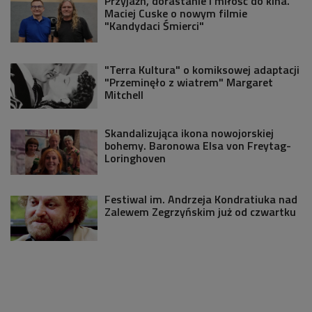
Przyjaźń, dorastanie i miłość do kina.
Maciej Cuske o nowym filmie
"Kandydaci Śmierci"
"Terra Kultura" o komiksowej adaptacji
"Przeminęło z wiatrem" Margaret
Mitchell
Skandalizująca ikona nowojorskiej
bohemy. Baronowa Elsa von Freytag-
Loringhoven
Festiwal im. Andrzeja Kondratiuka nad
Zalewem Zegrzyńskim już od czwartku