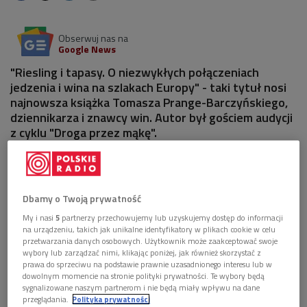
Obserwuj nas na
Google News
"Riesling i tapasy. O niezwykłych połączeniach
jedzenia i wina na szlakach Europy" - taki tytuł nosi
najnowsza książka Tomasza Prange-Barczyńskiego,
dziennikarza i znawcy win. Autor był gościem audycji
z cyklu "Droga przez mąkę".
Dbamy o Twoją prywatność
My i nasi
5
partnerzy przechowujemy lub uzyskujemy dostęp do informacji
na urządzeniu, takich jak unikalne identyfikatory w plikach cookie w celu
przetwarzania danych osobowych. Użytkownik może zaakceptować swoje
wybory lub zarządzać nimi, klikając poniżej, jak również skorzystać z
prawa do sprzeciwu na podstawie prawnie uzasadnionego interesu lub w
dowolnym momencie na stronie polityki prywatności. Te wybory będą
sygnalizowane naszym partnerom i nie będą miały wpływu na dane
przeglądania.
Polityka prywatności