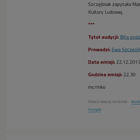
Szczęśniak zapytała Ma
Kultury Ludowej.
***
Tytuł audycji:
Bita godz
Prowadzi:
Ewa Szczeci
Data emisji:
22.12.201
Godzina emisji:
22.30
mc/mko
Zobacz więcej na temat:
stud
muzyka