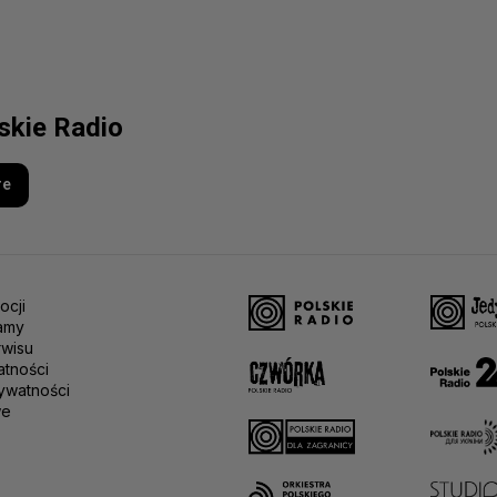
lskie Radio
re
ocji
amy
rwisu
atności
ywatności
we