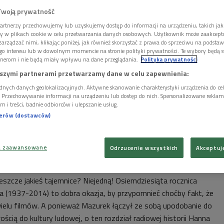
Twoją prywatność
artnerzy przechowujemy lub uzyskujemy dostęp do informacji na urządzeniu, takich jak
ory w plikach cookie w celu przetwarzania danych osobowych. Użytkownik może zaakcep
arządzać nimi, klikając poniżej, jak również skorzystać z prawa do sprzeciwu na podsta
go interesu lub w dowolnym momencie na stronie polityki prywatności. Te wybory będą 
nerom i nie będą miały wpływu na dane przeglądania.
Polityka prywatności
szymi partnerami przetwarzamy dane w celu zapewnienia:
dnych danych geolokalizacyjnych. Aktywne skanowanie charakterystyki urządzenia do ce
i. Przechowywanie informacji na urządzeniu lub dostęp do nich. Spersonalizowane reklamy 
m i treści, badnie odbiorców i ulepszanie usług.
nerów (dostawców)
a zaawansowane
Odrzucenie wszystkich
Akceptuj
ot/Shutterstock.com
eszcze jakieś tajemnice? Niejedną! Osiemdziesiąta rocznica
 (1937-2014) to dobra okazja, by przypomnieć choćby fakt, że
elu filmów. A ponieważ Mazurek łączył ze sobą upodobanie do
ością do kultury ludowej, o ten rozdział radiowej historii Hanna