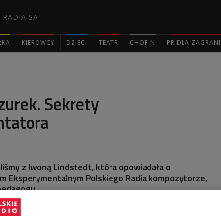
 RADIA SA
RKA
KIEROWCY
DZIECI
TEATR
CHOPIN
PR DLA ZAGRAN

urek. Sekrety
tatora
iliśmy z Iwoną Lindstedt, która opowiadała o
em Eksperymentalnym Polskiego Radia kompozytorze,
 pedagogu.