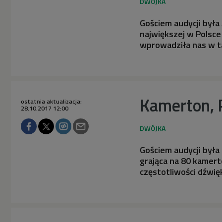
Gościem audycji była
największej w Polsce
wprowadziła nas w ta
Kamerton, P
ostatnia aktualizacja:
28.10.2017 12:00
Gościem audycji była
grająca na 80 kamer
częstotliwości dźwię