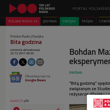
PORTAL POLSKIEGO
POLSKIE RADIO 24
JEDYNKA
DWÓJKA
TRÓJKA
CZWÓ
Polskie Radio
Dwójka
Bita godzina
Bohdan Maz
ostatnia aktualizacja:
22.12.2017 09:35
eksperymen
Obserwuj nas na
Google News
"Bitą godzinę" spędz
związanym ze Studi
reżyserze dźwięku i
1 plik
AUDIO