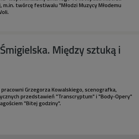
, m.in. twórcę festiwalu "Młodzi Muzycy Młodemu
oli.
migielska. Między sztuką i
pracowni Grzegorza Kowalskiego, scenografka,
cznych przedstawień "Transcryptum" i "Body-Opery"
agościem "Bitej godziny".