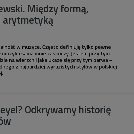
ewski. Między formą,
i arytmetyką
alność w muzyce. Często definiuję tylko pewne
aż muzyka sama mnie zaskoczy. Jestem przy tym
dzie na wierzch i jaka ukaże się przy tym barwa –
dnego z najbardziej wyrazistych stylów w polskiej
j.
leyel? Odkrywamy historię
tów