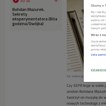


60'38
Dbamy o 
Bohdan Mazurek.
My i nasi
5
p
Sekrety
identyfikat
eksperymentatora (Bita
wybory lub z
godzina/Dwójka)
uzasadnione
naszym part
Wraz z na
Użycie dokła
identyfikacj
pomiar rekla
Lista part
Ustawieni
Zdj. ilustracyjne
Foto: Peeray
Czy SEPR kryje w sobie j
urodzin Bohdana Mazurka
tworzył on muzykę do wi
nowych technologii z mił