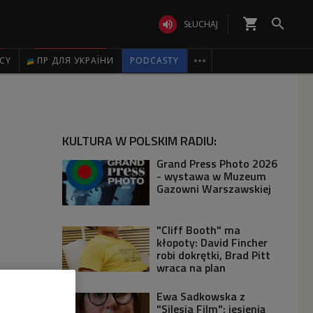
shopping_cart


SŁUCHAJ

ICY
ПР ДЛЯ УКРАЇНИ
PODCASTY
KULTURA W POLSKIM RADIU:
Grand Press Photo 2026
- wystawa w Muzeum
Gazowni Warszawskiej
"Cliff Booth" ma
kłopoty: David Fincher
robi dokrętki, Brad Pitt
wraca na plan
Ewa Sadkowska z
"Silesia Film": jesienią