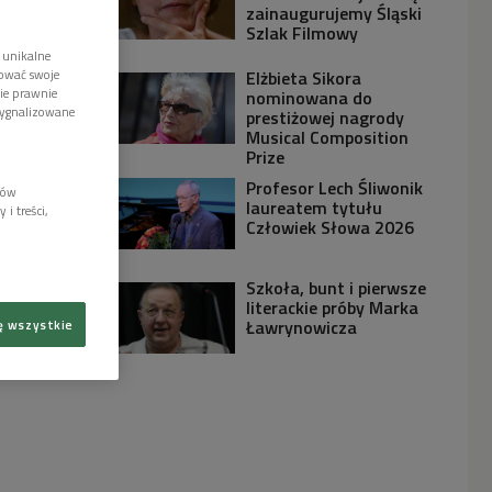
zainaugurujemy Śląski
Szlak Filmowy
 unikalne
tować swoje
Elżbieta Sikora
wie prawnie
nominowana do
sygnalizowane
prestiżowej nagrody
Musical Composition
Prize
Profesor Lech Śliwonik
lów
laureatem tytułu
i treści,
Człowiek Słowa 2026
Szkoła, bunt i pierwsze
literackie próby Marka
Ławrynowicza
ę wszystkie