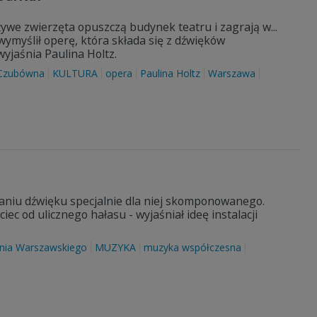
żywe zwierzęta opuszczą budynek teatru i zagrają w...
ymyślił operę, która składa się z dźwięków
yjaśnia Paulina Holtz.
 Czubówna
KULTURA
opera
Paulina Holtz
Warszawa
waniu dźwięku specjalnie dla niej skomponowanego.
c od ulicznego hałasu - wyjaśniał ideę instalacji
ia Warszawskiego
MUZYKA
muzyka współczesna