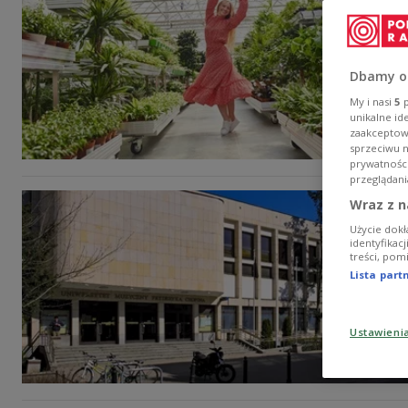
Dbamy o
My i nasi
5
p
unikalne id
zaakceptowa
sprzeciwu 
prywatnośc
przeglądani
Wraz z n
Użycie dokł
identyfikac
treści, pom
Lista par
Ustawieni