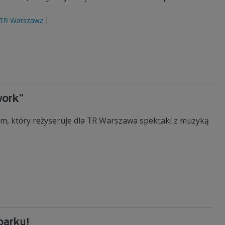
TR Warszawa
work"
m, który reżyseruje dla TR Warszawa spektakl z muzyką
parku!