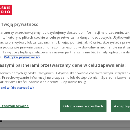
Rośliny są wrażliwe na dźwięki, a odtwarzanie im odpow
wzrostu. Zabieranie ze sobą do filharmonii doniczki z
Zobacz więcej na temat:
paweł sztarbowski
MUZYKA
Trójka
 Twoją prywatność
artnerzy przechowujemy lub uzyskujemy dostęp do informacji na urządzeniu, taki
entyfikatory w plikach cookie w celu przetwarzania danych osobowych. Użytkown
ć swoje wybory lub zarządzać nimi, klikając poniżej, jak również skorzystać z pra
na podstawie prawnie uzasadnionego interesu lub w dowolnym momencie na stroni
i. Te wybory będą sygnalizowane naszym partnerom i nie będą miały wpływu na d
a.
Polityka prywatności
Studenckie koncerty - koniec z nudą
aszymi partnerami przetwarzamy dane w celu zapewnienia:
adnych danych geolokalizacyjnych. Aktywne skanowanie charakterystyki urządzen
Nudne studenckie koncerty, na których adepci kompozyc
ji. Przechowywanie informacji na urządzeniu lub dostęp do nich. Spersonalizowane
iar reklam i treści, badnie odbiorców i ulepszanie usług.
przeszłości. Elektrofonia, koncert kompozytorski stu
Chopin University Electronic Music Studio (8.01.23), ud
tnerów (dostawców)
kompozycji w kręgu młodych twórców.
Zobacz więcej na temat:
Ewa Szczecińska
Dwójka
muzyka w
a zaawansowane
Odrzucenie wszystkich
Akceptuj