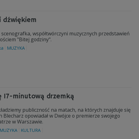
i dźwiękiem
 scenografka, współtwórczyni muzycznych przedstawień
ściem "Bitej godziny".
ka
MUZYKA
ię 17-minutową drzemką
kładziemy publiczność na matach, na których znajduje się
h Blecharz opowiadał w Dwójce o premierze swojego
eatrze w Warszawie.
MUZYKA
KULTURA