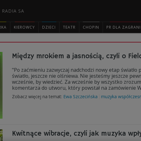
 RADIA SA
RKA
KIEROWCY
DZIECI
TEATR
CHOPIN
PR DLA ZAGRAN

Między mrokiem a jasnością, czyli o Fi
"Po zaćmieniu zazwyczaj nadchodzi nowy etap światło 
światło, jeszcze nie olśniewa. Nie jesteśmy jeszcze pewn
wcześnie, by wiedzieć. Za wcześnie by wszystko zrozum
komentarza do utworu, który powstał na zamówienie Wa
Zobacz więcej na temat:
Ewa Szczecińska
muzyka współczes
Kwitnące wibracje, czyli jak muzyka wpł