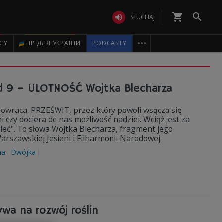
shopping_cart


SŁUCHAJ

ICY
ПР ДЛЯ УКРАЇНИ
PODCASTY
eld 9 – ULOTNOŚĆ Wojtka Blecharza
powraca. PRZEŚWIT, przez który powoli wsącza się
i czy dociera do nas możliwość nadziei. Wciąż jest za
ieć". To słowa Wojtka Blecharza, fragment jego
rszawskiej Jesieni i Filharmonii Narodowej.
na
Dwójka
ywa na rozwój roślin