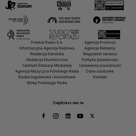
Polskie Radio S.A.
Agencja Promocji
Informacyjna Agencja Radiowa
Agencja Reklamy
Redakcja Katolicka
Regulamin serwisu
Redakcja Ekumeniczna
Polityka prywatności
Centrum Edukacji Medialnej
Ustawienia prywatności
Agencja Muzyczna Polskiego Radia
Dane osobowe
Studia nagraniowe i koncertowe
Kontakt
Sklep Polskiego Radia
Znajdziesz nas na