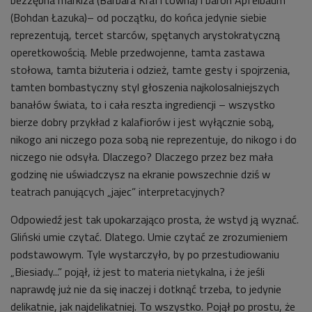
(Bohdan Łazuka)– od początku, do końca jedynie siebie
reprezentują, tercet starców, spętanych arystokratyczną
operetkowością. Meble przedwojenne, tamta zastawa
stołowa, tamta biżuteria i odzież, tamte gesty i spojrzenia,
tamten bombastyczny styl głoszenia najkolosalniejszych
banałów świata, to i cała reszta ingrediencji – wszystko
bierze dobry przykład z kalafiorów i jest wyłącznie sobą,
nikogo ani niczego poza sobą nie reprezentuje, do nikogo i do
niczego nie odsyła. Dlaczego? Dlaczego przez bez mała
godzinę nie uświadczysz na ekranie powszechnie dziś w
teatrach panujących „jajec” interpretacyjnych?
Odpowiedź jest tak upokarzająco prosta, że wstyd ją wyznać.
Gliński umie czytać. Dlatego. Umie czytać ze zrozumieniem
podstawowym. Tyle wystarczyło, by po przestudiowaniu
„Biesiady...” pojął, iż jest to materia nietykalna, i że jeśli
naprawdę już nie da się inaczej i dotknąć trzeba, to jedynie
delikatnie, jak najdelikatniej. To wszystko. Pojął po prostu, że