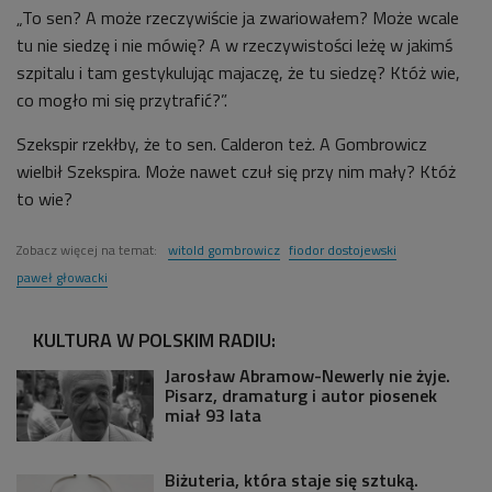
„To sen? A może rzeczywiście ja zwariowałem? Może wcale
tu nie siedzę i nie mówię? A w rzeczywistości leżę w jakimś
szpitalu i tam gestykulując majaczę, że tu siedzę? Któż wie,
co mogło mi się przytrafić?”.
Szekspir rzekłby, że to sen. Calderon też. A Gombrowicz
wielbił Szekspira. Może nawet czuł się przy nim mały? Któż
to wie?
Zobacz więcej na temat:
witold gombrowicz
fiodor dostojewski
paweł głowacki
KULTURA W POLSKIM RADIU:
Jarosław Abramow-Newerly nie żyje.
Pisarz, dramaturg i autor piosenek
miał 93 lata
Biżuteria, która staje się sztuką.