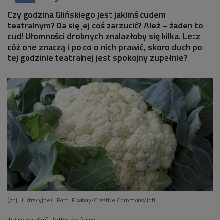
Czy godzina Glińskiego jest jakimś cudem
teatralnym? Da się jej coś zarzucić? Ależ – żaden to
cud! Ułomności drobnych znalazłoby się kilka. Lecz
cóż one znaczą i po co o nich prawić, skoro duch po
tej godzinie teatralnej jest spokojny zupełnie?
(zdj. ilustracyjne)
Foto: Pixabay/Creative Commons/Jotl
Jutro to dziś, tylko że jutro.