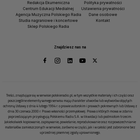
Redakcja Ekumeniczna
Polityka prywatności
Centrum Edukacji Medialnej
Ustawienia prywatności
Agencja Muzyczna Polskiego Radia
Dane osobowe
Studia nagraniowe i koncertowe
Kontakt
Sklep Polskiego Radia
Znajdziesz nas na
Treści, znajdujące się w serwisie polskieradio.pl, w tym wszystkie materiały i ich części oraz
poszczególne elementy samego serwisu mają charakter utworów lub wytworów objętych
ochroną Ustawy z dnia 4 lutego 1994 r. o prawie autorskim i prawach pokrewnych lub Ustawy z
dnia 30 czerwca 2000 r. Prawo własności przemysłowej. Prawa o których mowa w zdaniu
poprzedzającym przysługują Polskiemu Radiu S.A. w likwidacji lub podmiotom trzecim.
Jakiekolwiek kopiowanie, zapisywanie, powielanie, reprodukowanie oraz rozpowszechnianie
materiałów zamieszczonych w serwisie, zarówno w części, jak i w całości jest zabronione bez
uprzedniej pisemnej zgody uprawnionego.