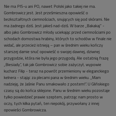
Nie ma PIS-u ani PO, nawet Polski jako takiej nie ma.
Gombrowicz jest. Jest prześmieszna opowieść o
bezkształtnych ciemnościach, snujących się pod skórami. Nie
ma żadnego dziś. Jest jakieś nad-dziś. W barze „Bakakaj” -
albo jako Gombrowicz młody uciekając przed ciemnościami po
schodach domostwa hrabiny, których to schodów w finale nie
widać, ale przecież istnieją – pan w średnim wieku kończy
starszej damie snuć opowieść o swojej dawnej, dziwnej
przygodzie, która nie była jego przygodą. Ale ostatnią frazę
„Biesiady”, tak jak Gombrowicz sobie zażyczył, wypowie
kucharz Filip - teraz na powrót przemieniony w eleganckiego
kelnera - stając za plecami pana w średnim wieku. „Mam
nadzieję, że Jaśnie Panu smakowało z postem!”. U Glińskiego
czasy są do końca sklejone. Panu w średnim wieku pozostaje
tylko powiedzieć prawie szeptem, patrząc nam prosto w
oczy, tych kilka pytań, ten niepokój, przywołany z innej
opowieści Gombrowicza.