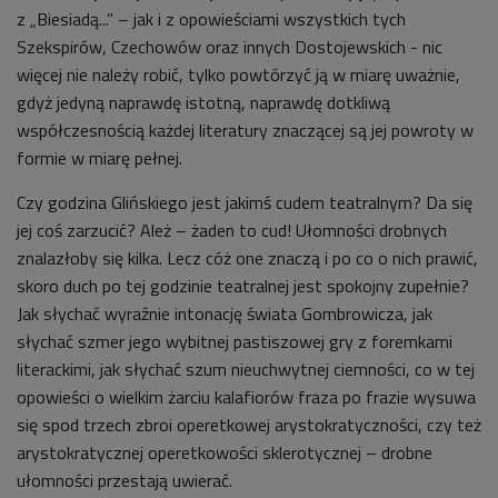
z „Biesiadą...” – jak i z opowieściami wszystkich tych
Szekspirów, Czechowów oraz innych Dostojewskich - nic
więcej nie należy robić, tylko powtórzyć ją w miarę uważnie,
gdyż jedyną naprawdę istotną, naprawdę dotkliwą
współczesnością każdej literatury znaczącej są jej powroty w
formie w miarę pełnej.
Czy godzina Glińskiego jest jakimś cudem teatralnym? Da się
jej coś zarzucić? Ależ – żaden to cud! Ułomności drobnych
znalazłoby się kilka. Lecz cóż one znaczą i po co o nich prawić,
skoro duch po tej godzinie teatralnej jest spokojny zupełnie?
Jak słychać wyraźnie intonację świata Gombrowicza, jak
słychać szmer jego wybitnej pastiszowej gry z foremkami
literackimi, jak słychać szum nieuchwytnej ciemności, co w tej
opowieści o wielkim żarciu kalafiorów fraza po frazie wysuwa
się spod trzech zbroi operetkowej arystokratyczności, czy też
arystokratycznej operetkowości sklerotycznej – drobne
ułomności przestają uwierać.