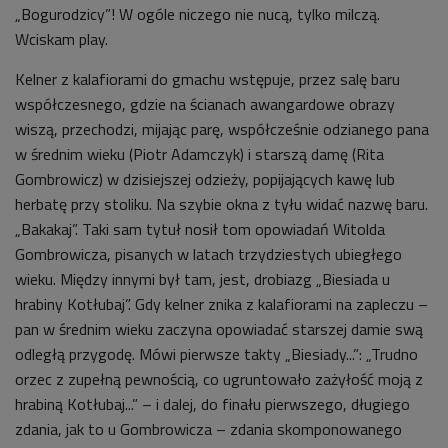
„Bogurodzicy”! W ogóle niczego nie nucą, tylko milczą.
Wciskam play.
Kelner z kalafiorami do gmachu wstępuje, przez salę baru
współczesnego, gdzie na ścianach awangardowe obrazy
wiszą, przechodzi, mijając parę, współcześnie odzianego pana
w średnim wieku (Piotr Adamczyk) i starszą damę (Rita
Gombrowicz) w dzisiejszej odzieży, popijających kawę lub
herbatę przy stoliku. Na szybie okna z tyłu widać nazwę baru.
„Bakakaj”. Taki sam tytuł nosił tom opowiadań Witolda
Gombrowicza, pisanych w latach trzydziestych ubiegłego
wieku. Między innymi był tam, jest, drobiazg „Biesiada u
hrabiny Kotłubaj”. Gdy kelner znika z kalafiorami na zapleczu –
pan w średnim wieku zaczyna opowiadać starszej damie swą
odległą przygodę. Mówi pierwsze takty „Biesiady...”: „Trudno
orzec z zupełną pewnością, co ugruntowało zażyłość moją z
hrabiną Kotłubaj...” – i dalej, do finału pierwszego, długiego
zdania, jak to u Gombrowicza – zdania skomponowanego