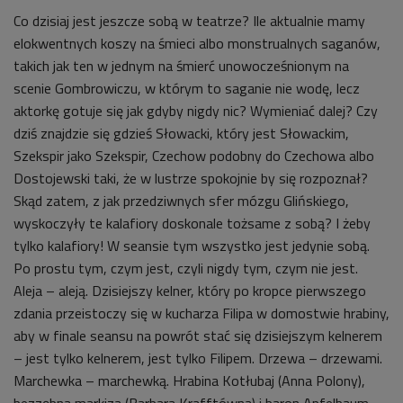
Co dzisiaj jest jeszcze sobą w teatrze? Ile aktualnie mamy
elokwentnych koszy na śmieci albo monstrualnych saganów,
takich jak ten w jednym na śmierć unowocześnionym na
scenie Gombrowiczu, w którym to saganie nie wodę, lecz
aktorkę gotuje się jak gdyby nigdy nic? Wymieniać dalej? Czy
dziś znajdzie się gdzieś Słowacki, który jest Słowackim,
Szekspir jako Szekspir, Czechow podobny do Czechowa albo
Dostojewski taki, że w lustrze spokojnie by się rozpoznał?
Skąd zatem, z jak przedziwnych sfer mózgu Glińskiego,
wyskoczyły te kalafiory doskonale tożsame z sobą? I żeby
tylko kalafiory! W seansie tym wszystko jest jedynie sobą.
Po prostu tym, czym jest, czyli nigdy tym, czym nie jest.
Aleja – aleją. Dzisiejszy kelner, który po kropce pierwszego
zdania przeistoczy się w kucharza Filipa w domostwie hrabiny,
aby w finale seansu na powrót stać się dzisiejszym kelnerem
– jest tylko kelnerem, jest tylko Filipem. Drzewa – drzewami.
Marchewka – marchewką. Hrabina Kotłubaj (Anna Polony),
bezzębna markiza (Barbara Krafftówna) i baron Apfelbaum