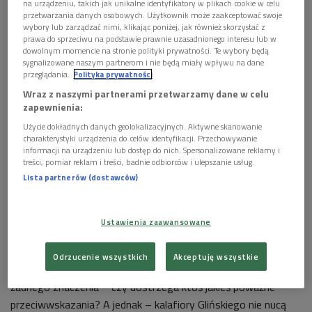
na urządzeniu, takich jak unikalne identyfikatory w plikach cookie w celu
przetwarzania danych osobowych. Użytkownik może zaakceptować swoje
Puszczam sobie ten drobiazg – wszystkiego godzina
wybory lub zarządzać nimi, klikając poniżej, jak również skorzystać z
prawa do sprzeciwu na podstawie prawnie uzasadnionego interesu lub w
niepełna – i duch się uspokaja. Oto widzę kelnera (Grzegorz
dowolnym momencie na stronie polityki prywatności. Te wybory będą
Małecki) w profesjonalnie eleganckim przyodziewku. Idzie
sygnalizowane naszym partnerom i nie będą miały wpływu na dane
przeglądania.
Polityka prywatności
sobie parkową aleją, właściwie kroczy statecznie, niosąc
Wraz z naszymi partnerami przetwarzamy dane w celu
dumnie na wysokości wyprężonych piersi drewnianą skrzynkę,
zapewnienia:
pełną dorodnych kalafiorów. Zatrzymuję obraz, patrzę
Użycie dokładnych danych geolokalizacyjnych. Aktywne skanowanie
uważnie przez minutę, pięć, dziesięć. Nie chce być inaczej –
charakterystyki urządzenia do celów identyfikacji. Przechowywanie
każdy z kalafiorów jest tylko kalafiorem. Każdy jest wyłącznie
informacji na urządzeniu lub dostęp do nich. Spersonalizowane reklamy i
treści, pomiar reklam i treści, badnie odbiorców i ulepszanie usług.
biały, nie biało-czerwony, każdy ma zielone liście, nie skrzydła
Lista partnerów (dostawców)
husarskie, i żaden nie śpiewa „Bogurodzicy”, a przecież
mógłby. Niedawno widziałem na scenie kosz na śmieci, co
naraz gadać zaczął ludzkim językiem, informując, że jest
Ustawienia zaawansowane
listonoszem z listem poleconym – kalafior więc śmiało
mógłby piać starą pieśń rycerstwa polskiego, bo czemuż by
Odrzucenie wszystkich
Akceptuję wszystkie
nie? Pomijając zdrowy rozsądek, który dziś w teatrze nie ma
żadnego znaczenia – czy dostrzega ktoś jakieś poważne
przeciwwskazania? A jednak – kalafiory Glińskiego nie nucą