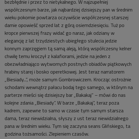
bezbłędnie i przez to nietykalnego. W najzupełniej
współczesnym barze, jak najbardziej dzisiejszy pan w średnim
wieku pokornie powtarza oczywiście współczesnej starszej
damie opowieść sprzed lat z górą osiemdziesięciu. Tuż po
kropce pierwszej frazy widać go naraz, jak odziany w
elegancję z lat trzydziestych ubiegłego stulecia jedzie
konnym zaprzęgiem tą samą aleją, którą współczesny kelner
chwilę temu kroczył z kalafiorami, jedzie na jeden z
obezwładniająco wytwornych postnych obiadów piątkowych
hrabiny starej i bosko operetkowej. Jest teraz narratorem
„Biesiady...”, może samym Gombrowiczem. Krocząc ostrożnie
schodami wewnątrz pałacu bodaj tego samego, w którym na
parterze mieści się dzisiejszy bar „Bakakaj” – mówi do nas
kolejne zdania „Biesiady”. W barze „Bakakaj”, teraz poza
kadrem, zapewne to samo w czasie tym samym starsza
dama, teraz niewidzialna, słyszy z ust teraz niewidzialnego
pana w średnim wieku. Tym się zaczyna seans Glińskiego, ta
godzina tożsamości. Zlepieniem czasów.