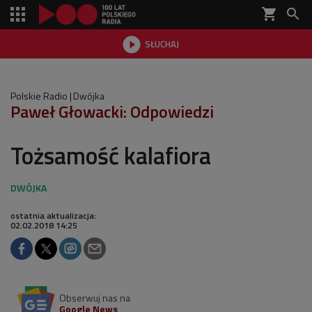
shopping_cart


SŁUCHAJ

Polskie Radio
Dwójka
Paweł Głowacki: Odpowiedzi
Tożsamość kalafiora
ostatnia aktualizacja:
02.02.2018 14:25
Obserwuj nas na
Google News