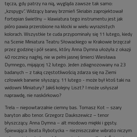
tęcza, gdy patrzy na nią, wygląda zawsze tak samo:
„kzspygv”. Widzący barwy brzmień Skriabin zaprojektował
fortepian świetlny – klawiatura tego instrumentu jest jak
pióro pawia przerobione na klocki w wielu wyrazistych
kolorach. Wszystkie te cuda przypominały się 11 lutego, kiedy
na Scenie Miniatura Teatru Słowackiego w Krakowie brzęczał
przez godzinę i pół seans, który Anna Dymna ułożyła z okazji
40 rocznicy nagłej, nie w pełni jasnej śmierci Wiesława
Dymnego, mijającej 12 lutego. Jeden zdiagnozowany na 23
badanych – z taką częstotliwością zdarza się na Ziemi
człowiek barwnie słyszący. 11 lutego - może był ktoś taki na
widowni Miniatury? Jakiś kolejny Liszt? I może usłyszał
naprawdę, nie naskórkowo?
Trela – niepowtarzalnie ciemny bas. Tomasz Kot – szary
baryton albo tenor. Grzegorz Daukszewicz – tenor
błyszczący. Anna Dymna – alt miodowo miękki i gęsty.
Śpiewająca Beata Rybotycka – niezniszczalne wibrato niczym