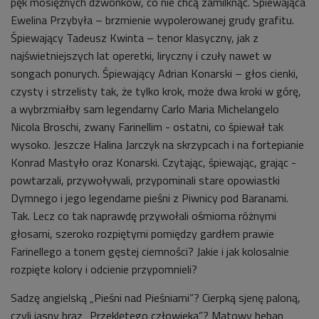
pęk mosiężnych dzwonków, co nie chcą zamilknąć. Śpiewająca
Ewelina Przybyła – brzmienie wypolerowanej grudy grafitu.
Śpiewający Tadeusz Kwinta – tenor klasyczny, jak z
najświetniejszych lat operetki, liryczny i czuły nawet w
songach ponurych. Śpiewający Adrian Konarski – głos cienki,
czysty i strzelisty tak, że tylko krok, może dwa kroki w górę,
a wybrzmiałby sam legendarny Carlo Maria Michelangelo
Nicola Broschi, zwany Farinellim - ostatni, co śpiewał tak
wysoko. Jeszcze Halina Jarczyk na skrzypcach i na fortepianie
Konrad Mastyło oraz Konarski. Czytając, śpiewając, grając -
powtarzali, przywoływali, przypominali stare opowiastki
Dymnego i jego legendarne pieśni z Piwnicy pod Baranami.
Tak. Lecz co tak naprawdę przywołali ośmioma różnymi
głosami, szeroko rozpiętymi pomiędzy gardłem prawie
Farinellego a tonem gęstej ciemności? Jakie i jak kolosalnie
rozpięte kolory i odcienie przypomnieli?
Sadzę angielską „Pieśni nad Pieśniami”? Cierpką sjenę paloną,
czyli jasny brąz „Przeklętego człowieka”? Matowy heban