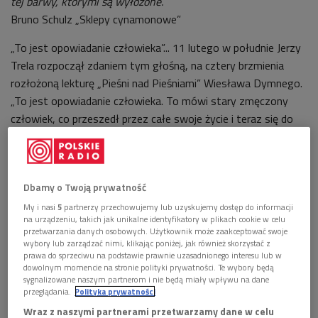
tej barwy, którymi są wyłożone.
Bruno Schulz „Sklepy cynamonowe”
„To jest opowiadanie człowieka”... 11 lutego w południe Jerzy
Trela rozpoczął zdaniem tym głośną, na cztery brzmienia
rozłożoną lekturę „Pieśni nad Pieśniami” Wiesława Dymnego.
„To jest opowiadanie człowieka. To mówi stary zmęczony
człowiek, co przeszedł przez całe swoje życie i teraz się do
tyłu ogląda”... Słowa te – właściwie jak zabrzmiały? Głos Treli
jest ciemnością nie do podrobienia, doskonale osobną. Ale czy
same w sobie frazy Dymnego to ciemność taka sama,
Dbamy o Twoją prywatność
identycznie gęsta, krystaliczna? Tuż po słowie „ogląda” z
ostatniego rzędu widowni krzyknął ktoś obeznany z nazwami
My i nasi
5
partnerzy przechowujemy lub uzyskujemy dostęp do informacji
na urządzeniu, takich jak unikalne identyfikatory w plikach cookie w celu
kolorów: „To sadza angielska – najciemniejsza z matowych
przetwarzania danych osobowych. Użytkownik może zaakceptować swoje
czerni!”. A może tylko się zdawało... Gdyby jednak krzyk ten
wybory lub zarządzać nimi, klikając poniżej, jak również skorzystać z
prawa do sprzeciwu na podstawie prawnie uzasadnionego interesu lub w
rzeczywiście zadźwięczał, mógłby być głosem nie fachowca
dowolnym momencie na stronie polityki prywatności. Te wybory będą
od nazw kolorów, a głosem Franciszka Liszta lub kogoś
sygnalizowane naszym partnerom i nie będą miały wpływu na dane
przeglądania.
Polityka prywatności
innego z wcale niemałego grona wielkich figur przeszłości,
Wraz z naszymi partnerami przetwarzamy dane w celu
które los obdarzył synestezją - cudownym zapętleniem