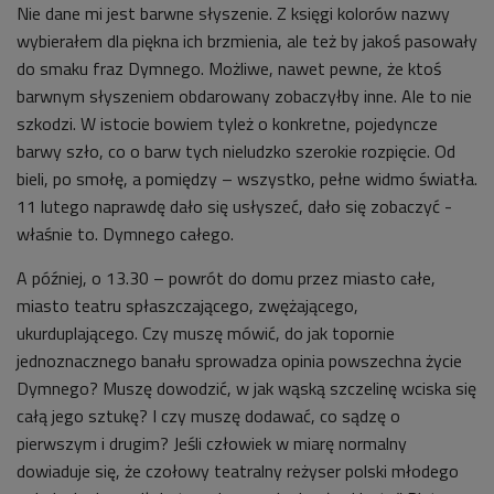
Nie dane mi jest barwne słyszenie. Z księgi kolorów nazwy
wybierałem dla piękna ich brzmienia, ale też by jakoś pasowały
do smaku fraz Dymnego. Możliwe, nawet pewne, że ktoś
barwnym słyszeniem obdarowany zobaczyłby inne. Ale to nie
szkodzi. W istocie bowiem tyleż o konkretne, pojedyncze
barwy szło, co o barw tych nieludzko szerokie rozpięcie. Od
bieli, po smołę, a pomiędzy – wszystko, pełne widmo światła.
11 lutego naprawdę dało się usłyszeć, dało się zobaczyć -
właśnie to. Dymnego całego.
A później, o 13.30 – powrót do domu przez miasto całe,
miasto teatru spłaszczającego, zwężającego,
ukurduplającego. Czy muszę mówić, do jak topornie
jednoznacznego banału sprowadza opinia powszechna życie
Dymnego? Muszę dowodzić, w jak wąską szczelinę wciska się
całą jego sztukę? I czy muszę dodawać, co sądzę o
pierwszym i drugim? Jeśli człowiek w miarę normalny
dowiaduje się, że czołowy teatralny reżyser polski młodego