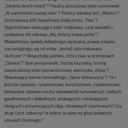
„Siedmiu bestii moich”? Fikuśny pistacjowy kolor rymowanki
„W samotności swojej sam”? Prosty, banalny beż „Miasta”?
Groteskową żółć kanarkową małej prozy „Pies”?
Slapstickowo dokazujący kolor majtkowy, czyli wyblakły i
rozbielony róż odezwy „Wy, którzy macie pchły”?
Malachitowy spokój delikatnego wyznania, prawie szeptu,
zaczynającego się od słów: „Jesteś cała malowana
słońcem”? Melancholię jaśminu, która tkwi w brzmieniach
„Clowna”? Iście pensjonarski, trochę bezradny, trochę
zawstydzony kolor pomarańczowy wierszyka „Róża”?
Niepokojący karmin sensualnego „Opisu dziewczyny”? Te i
jeszcze spiżowe, cynamonowe, bursztynowe, cyklamenowe,
herbaciane odcienie reszty opowiastek rymowanych i białych,
gwałtownych i delikatnych, atakujących i muskających,
raniących i przynoszących ulgę, ołowianych i puchowych? Czy
drugi Liszt zobaczył te kolory w wielu na głos podanych
słowach Dymnego?