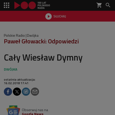
shopping_cart


SŁUCHAJ

Polskie Radio
Dwójka
Paweł Głowacki: Odpowiedzi
Cały Wiesław Dymny
ostatnia aktualizacja:
16.02.2018 17:41
Obserwuj nas na
Google News