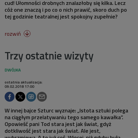
cud! Ułomności drobnych znalazłoby się kilka. Lecz
cóż one znaczą i po co o nich prawić, skoro duch po
tej godzinie teatralnej jest spokojny zupełnie?
rozwiń

Trzy ostatnie wizyty
ostatnia aktualizacja:
09.02.2018 17:00
W innej bajce Szturc wyznaje: „Istota sztuki polega
na ciągłym przelatywaniu tego samego kawałka”.
Opowieść pani Tod stara jest jak świat, gdyż
dotkliwość jest stara jak świat. Ale jest,
wybrzmiewa. A to już coś. Więcej, niż gdyby była