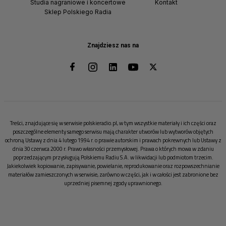
Studia nagraniowe i koncertowe
Kontakt
Sklep Polskiego Radia
Znajdziesz nas na
Treści, znajdujące się w serwisie polskieradio.pl, w tym wszystkie materiały i ich części oraz
poszczególne elementy samego serwisu mają charakter utworów lub wytworów objętych
ochroną Ustawy z dnia 4 lutego 1994 r. o prawie autorskim i prawach pokrewnych lub Ustawy z
dnia 30 czerwca 2000 r. Prawo własności przemysłowej. Prawa o których mowa w zdaniu
poprzedzającym przysługują Polskiemu Radiu S.A. w likwidacji lub podmiotom trzecim.
Jakiekolwiek kopiowanie, zapisywanie, powielanie, reprodukowanie oraz rozpowszechnianie
materiałów zamieszczonych w serwisie, zarówno w części, jak i w całości jest zabronione bez
uprzedniej pisemnej zgody uprawnionego.