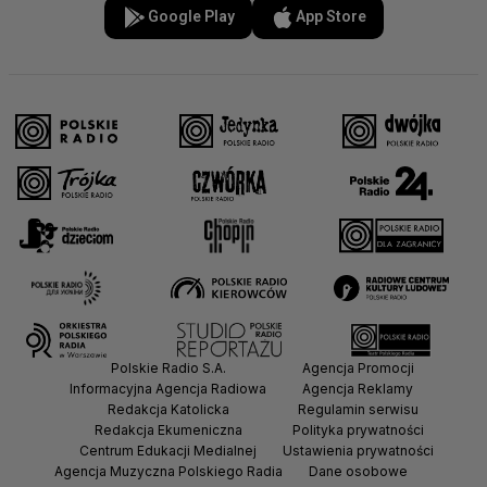
Google Play
App Store
Polskie Radio S.A.
Agencja Promocji
Informacyjna Agencja Radiowa
Agencja Reklamy
Redakcja Katolicka
Regulamin serwisu
Redakcja Ekumeniczna
Polityka prywatności
Centrum Edukacji Medialnej
Ustawienia prywatności
Agencja Muzyczna Polskiego Radia
Dane osobowe