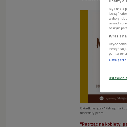
Dbamy o 
My i nasi
5
p
identyfikat
wybory lub z
uzasadnione
naszym part
Wraz z na
Użycie dokła
identyfikacj
pomiar rekla
Lista part
Ustawieni
Okładki książek "Patrząc na kob
materiały prom.
"Patrząc na kobiety, pa