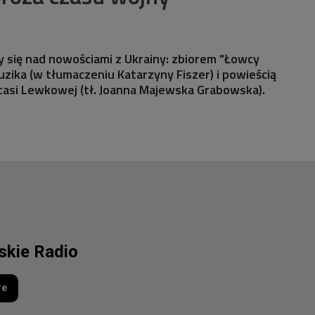
my się nad nowościami z Ukrainy: zbiorem "Łowcy
uzika (w tłumaczeniu Katarzyny Fiszer) i powieścią
tasi Lewkowej (tł. Joanna Majewska Grabowska).
lskie Radio
re