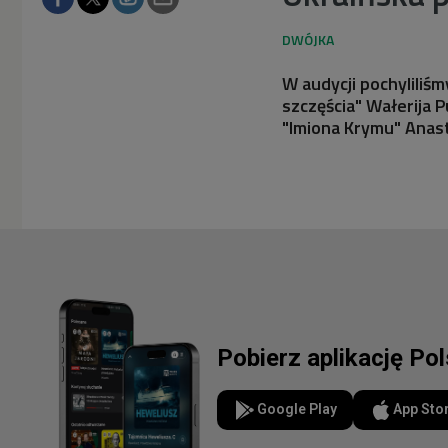
W audycji pochyliliś
szczęścia" Wałerija P
"Imiona Krymu" Anas
Pobierz aplikację Po
Google Play
App Sto