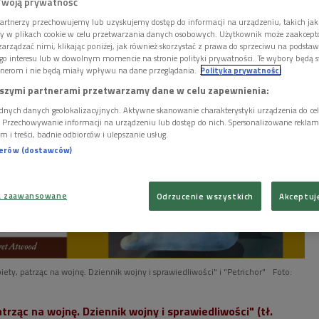
Twoją prywatność
artnerzy przechowujemy lub uzyskujemy dostęp do informacji na urządzeniu, takich jak
ory w plikach cookie w celu przetwarzania danych osobowych. Użytkownik może zaakcep
arządzać nimi, klikając poniżej, jak również skorzystać z prawa do sprzeciwu na podsta
go interesu lub w dowolnym momencie na stronie polityki prywatności. Te wybory będą 
nerom i nie będą miały wpływu na dane przeglądania.
Polityka prywatności
szymi partnerami przetwarzamy dane w celu zapewnienia:
dnych danych geolokalizacyjnych. Aktywne skanowanie charakterystyki urządzenia do ce
i. Przechowywanie informacji na urządzeniu lub dostęp do nich. Spersonalizowane reklamy 
m i treści, badnie odbiorców i ulepszanie usług.
nerów (dostawców)
a zaawansowane
Odrzucenie wszystkich
Akceptuj
iety, patrząc na wojnę. Dziennik wojny i sprawiedliwości" i "Petrichor"
Foto:
trząc na wojnę. Dziennik wojny i sprawiedliwości" (tł.