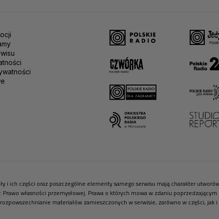
ocji
amy
rwisu
atności
ywatności
we
riały i ich części oraz poszczególne elementy samego serwisu mają charakter utwor
r. Prawo własności przemysłowej. Prawa o których mowa w zdaniu poprzedzającym pr
 rozpowszechnianie materiałów zamieszczonych w serwisie, zarówno w części, jak i