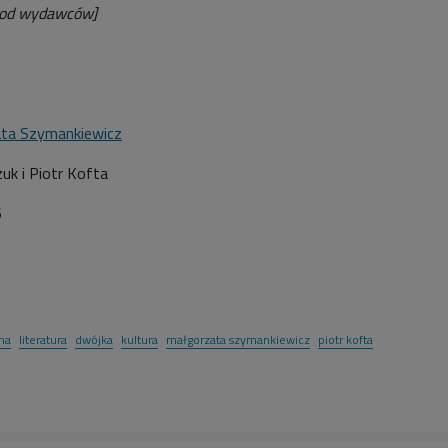
ą od wydawców]
ta Szymankiewicz
uk i Piotr Kofta
6
na
literatura
dwójka
kultura
małgorzata szymankiewicz
piotr kofta