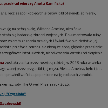
, przekład wierszy Aneta Kamińska)
aria, lecz zespół kobiecych głosów: bibliotekarek, żołnierek,
nwazję na pełną skalę, Wiktoria Amelina, ukraińska
ka stała się badaczką zbrodni wojennych. Dokumentowała ruiny
oraz zbierała zeznania ocalałych i świadków okrucieństw. Jej
sobiste przeżycia terroru, ale niosą ze sobą głębokie przesłanie:
zczególnych istot ludzkich, nieodwracania wzroku od cierpienia.
ina
została zabita przez rosyjską rakietę w 2023 roku w wieku
dagowanej przez przyjaciół i jej męża, Aleksa Amelina, było i jest
 do sprawiedliwości za popełnione na jej rodakach zbrodnie.
skiej nagrody The Orwell Prize za rok 2025.
cji "Czytelnia"
n Gaczkowski)