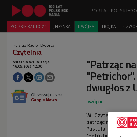
PORTAL POLSKIEGO
POLSKIE RADIO 24
JEDYNKA
DWÓJKA
TRÓJKA
CZWÓ
Polskie Radio
Dwójka
Czytelnia
"Patrząc na
ostatnia aktualizacja:
16.05.2026 12:30
"Petrichor"
dwugłos z 
Obserwuj nas na
Google News
W "Czytelni" sięgnęli
patrząc na wojnę. Dz
Pustuła-Lewickiej, p
"Petrichora" (tł. Ma