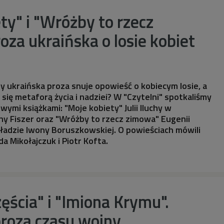
ty" i "Wróżby to rzecz
oza ukraińska o losie kobiet
dy ukraińska proza snuje opowieść o kobiecym losie, a
się metaforą życia i nadziei? W "Czytelni" spotkaliśmy
ymi książkami: "Moje kobiety" Julii Iluchy w
y Fiszer oraz "Wróżby to rzecz zimowa" Eugenii
ładzie Iwony Boruszkowskiej. O powieściach mówili
a Mikołajczuk i Piotr Kofta.
ęścia" i "Imiona Krymu".
proza czasu wojny