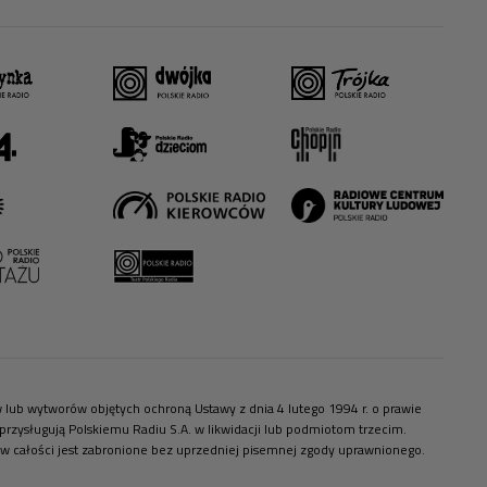
ów lub wytworów objętych ochroną Ustawy z dnia 4 lutego 1994 r. o prawie
zysługują Polskiemu Radiu S.A. w likwidacji lub podmiotom trzecim.
 w całości jest zabronione bez uprzedniej pisemnej zgody uprawnionego.