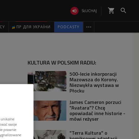
shopping_cart


SŁUCHAJ

ICY
ПР ДЛЯ УКРАЇНИ
PODCASTY
KULTURA W POLSKIM RADIU:
500-lecie inkorporacji
Mazowsza do Korony.
Niezwykła wystawa w
Płocku
James Cameron porzuci
"Avatara"? Chcę
opowiadać inne historie -
mówi reżyser
 unikalne
tować swoje
wie prawnie
"Terra Kultura" o
sygnalizowane
komiksowej adaptacji