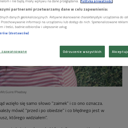
nerom i nie będą miały wpływu na dane przeglądania.
Polityka prywatności
szymi partnerami przetwarzamy dane w celu zapewnienia:
dnych danych geolokalizacyjnych. Aktywne skanowanie charakterystyki urządzenia do ce
i. Przechowywanie informacji na urządzeniu lub dostęp do nich. Spersonalizowane reklamy 
m i treści, badnie odbiorców i ulepszanie usług.
nerów (dostawców)
a zaawansowane
Odrzucenie wszystkich
Akceptuj
nMcGuire/Pixabay
skąd wzięło się samo słowo "zaimek" i co ono oznacza.
ależy mówić "przed i po obiedzie" i co błędnego jest w
usz, którego widziałem".