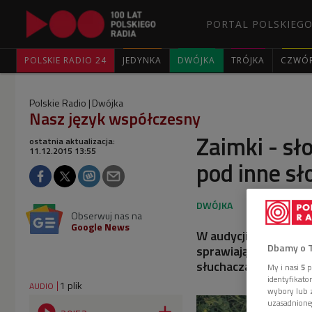
PORTAL POLSKIEGO
POLSKIE RADIO 24
JEDYNKA
DWÓJKA
TRÓJKA
CZWÓ
Polskie Radio
Dwójka
Nasz język współczesny
Zaimki - sł
ostatnia aktualizacja:
11.12.2015 13:55
pod inne s
Obserwuj nas na
Google News
W audycji "Nasz języ
Dbamy o 
sprawiają nam kłopo
słuchaczami językoz
My i nasi
5
p
identyfikat
1 plik
AUDIO
wybory lub z
uzasadnione