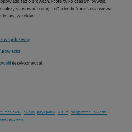
 opowiada też o słowach, które tylko czasami bywają
y należy stosować formę "mi", a kiedy "mnie", i rozwiewa
 odmianą zaimków.
yk współczesny
Tułowiecka
kowski
(językoznawca)
5
zej markowski
dwójka
język polski
kultura
małgorzata tułowiecka
ność językowa