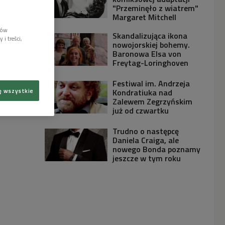
"Przeminęło z wiatrem"
Margaret Mitchell
lów
Skandalizująca ikona
i treści,
nowojorskiej bohemy.
Baronowa Elsa von
Freytag-Loringhoven
Festiwal im. Andrzeja
Kondratiuka nad
ę wszystkie
Zalewem Zegrzyńskim
już od czwartku
Trudno o następcę
Daniela Craiga, ale
nowego Bonda poznamy
jeszcze w tym roku