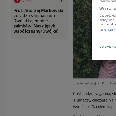


29'52
naszym part
Wraz z na
Prof. Andrzej Markowski
zdradza słuchaczom
Użycie dokła
Dwójki tajemnice
identyfikacj
pomiar rekla
zaimków (Nasz język
współczesny/Dwójka)
Lista part
Ustawieni
zdjęcie ilustracyjne
Foto: Rya
Gość audycji wyjaśnia, 
Tłumaczy, dlaczego nie n
wyrażeniu "kupiłem kapel