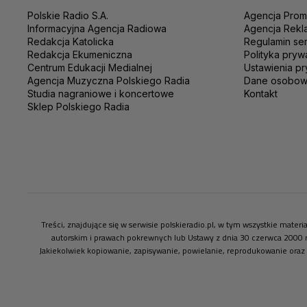
Polskie Radio S.A.
Agencja Prom
Informacyjna Agencja Radiowa
Agencja Rekl
Redakcja Katolicka
Regulamin se
Redakcja Ekumeniczna
Polityka pryw
Centrum Edukacji Medialnej
Ustawienia pr
Agencja Muzyczna Polskiego Radia
Dane osobo
Studia nagraniowe i koncertowe
Kontakt
Sklep Polskiego Radia
Treści, znajdujące się w serwisie polskieradio.pl, w tym wszystkie mate
autorskim i prawach pokrewnych lub Ustawy z dnia 30 czerwca 2000 
Jakiekolwiek kopiowanie, zapisywanie, powielanie, reprodukowanie oraz