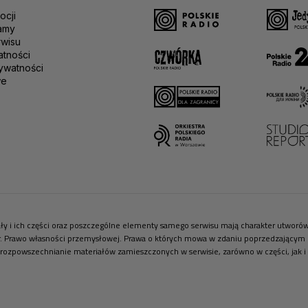
ocji
amy
rwisu
atności
ywatności
we
riały i ich części oraz poszczególne elementy samego serwisu mają charakter utwor
r. Prawo własności przemysłowej. Prawa o których mowa w zdaniu poprzedzającym pr
 rozpowszechnianie materiałów zamieszczonych w serwisie, zarówno w części, jak i