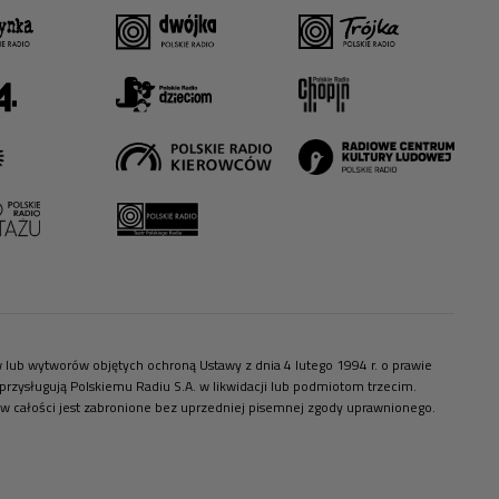
ów lub wytworów objętych ochroną Ustawy z dnia 4 lutego 1994 r. o prawie
zysługują Polskiemu Radiu S.A. w likwidacji lub podmiotom trzecim.
 w całości jest zabronione bez uprzedniej pisemnej zgody uprawnionego.