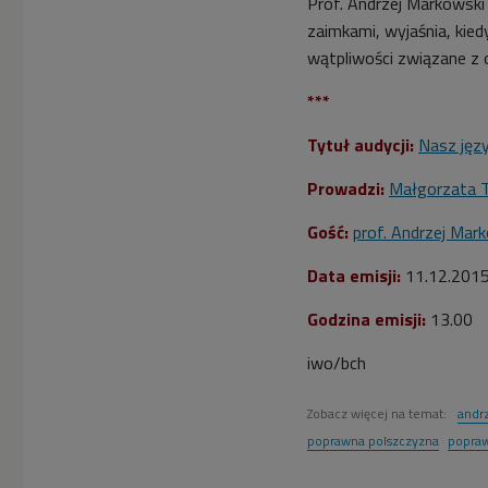
Prof. Andrzej Markowski
zaimkami, wyjaśnia, kied
wątpliwości związane z
***
Tytuł audycji:
Nasz jęz
Prowadzi:
Małgorzata 
Gość:
prof. Andrzej Mar
Data emisji:
11.12.201
Godzina emisji:
13.00
iwo/bch
Zobacz więcej na temat:
andr
poprawna polszczyzna
popraw