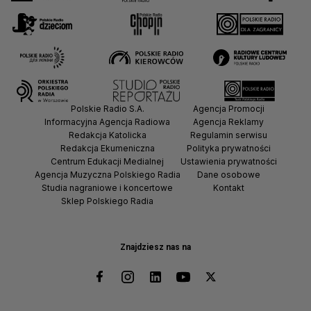
Polskie Radio S.A.
Agencja Promocji
Informacyjna Agencja Radiowa
Agencja Reklamy
Redakcja Katolicka
Regulamin serwisu
Redakcja Ekumeniczna
Polityka prywatności
Centrum Edukacji Medialnej
Ustawienia prywatności
Agencja Muzyczna Polskiego Radia
Dane osobowe
Studia nagraniowe i koncertowe
Kontakt
Sklep Polskiego Radia
Znajdziesz nas na