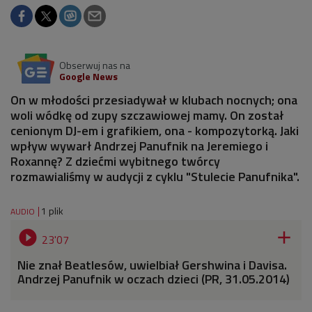
Obserwuj nas na
Google News
On w młodości przesiadywał w klubach nocnych; ona
woli wódkę od zupy szczawiowej mamy. On został
cenionym DJ-em i grafikiem, ona - kompozytorką. Jaki
wpływ wywarł Andrzej Panufnik na Jeremiego i
Roxannę? Z dziećmi wybitnego twórcy
rozmawialiśmy w audycji z cyklu "Stulecie Panufnika".
1 plik
AUDIO


23'07
Nie znał Beatlesów, uwielbiał Gershwina i Davisa.
Andrzej Panufnik w oczach dzieci (PR, 31.05.2014)