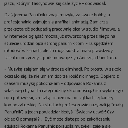
jazzu, którym fascynował się całe życie - opowiadał.
Dziś Jeremy Panufnik uznaje muzykę za swoje hobby, a
profesjonalnie zajmuje się grafiką i animacją. Zamierza
przekształcić podupadłą pracownię ojca w studio filmowe, a
w internecie oglądać można już stworzoną przez niego na
stulecie urodzin ojca stronę panufnik.com. - Ja spędziłem
młodość w klubach, ale to moja siostra miała prawdziwy
talentu muzyczny - podsumowuje syn Andrzeja Panufnika.
- Muzyką zajęłam się w drodze eliminacji. Po prostu w szkole
okazało się, że nie umiem dobrze robić nic innego. Dopiero z
czasem muzykę pokochałam - odpowiada Roxanna z
właściwą chyba dla całej rodziny skromnością. Cień wybitnego
ojca położył się zresztą cieniem na początkach jej kariery
kompozytorskiej. Na studiach profesorowie nazywali ją "małą
Panufnik", a jeden powiedział kiedyś: "Świetny utwór! Czy
ojciec Ci pomagał?"... Być może dlatego po zakończeniu
edukacji Roxanna Panufnik porzuciła muzykę i zajęła się