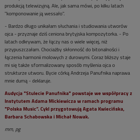
produkcją telewizyjną. Ale, jak sama mówi, po kilku latach
"komponowanie ją wessało".
- Bardzo długo unikałam słuchania i studiowania utworów
ojca - przyznaje dziś ceniona brytyjska kompozytorka. - Po
latach odkrywam, że łączy nas o wiele więcej, niż
przypuszczałam. Chociażby skłonność do bitonalności i
łączenia harmonii molowych z durowymi. Coraz bliższy staje
mi się także sformalizowany sposób myślenia ojca o
strukturze utworu. Bycie córką Andrzeja Panufnika naprawa
mnie dumą - deklaruje.
Audycja "Stulecie Panufnika" powstaje we współpracy z
Instytutem Adama Mickiewicza w ramach programu
"Polska Music”. Cykl przygotowują Agata Kwiecińska,
Barbara Schabowska i Michał Nowak.
mm, pg