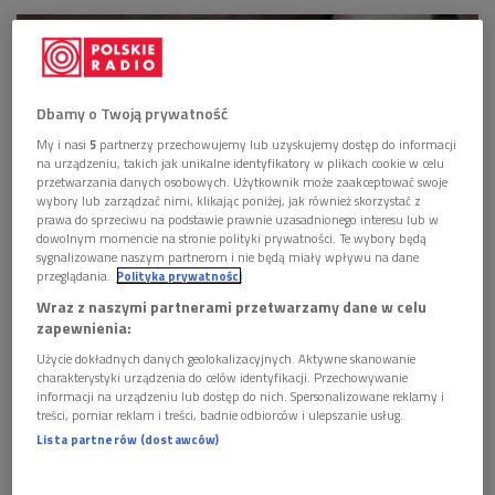
Dbamy o Twoją prywatność
My i nasi
5
partnerzy przechowujemy lub uzyskujemy dostęp do informacji
na urządzeniu, takich jak unikalne identyfikatory w plikach cookie w celu
przetwarzania danych osobowych. Użytkownik może zaakceptować swoje
wybory lub zarządzać nimi, klikając poniżej, jak również skorzystać z
prawa do sprzeciwu na podstawie prawnie uzasadnionego interesu lub w
dowolnym momencie na stronie polityki prywatności. Te wybory będą
sygnalizowane naszym partnerom i nie będą miały wpływu na dane
przeglądania.
Polityka prywatności
Jeremy i Andrzej Panufnikowie, 1969
Foto: Archiwa rodzinne Panufników
Wraz z naszymi partnerami przetwarzamy dane w celu
(panufnik.com). Dziękujemy za zgodę
zapewnienia:
- Andrzej Panufnik nie był typem ojca, który chodzi z synem
Użycie dokładnych danych geolokalizacyjnych. Aktywne skanowanie
do pubu oglądać mecze. Zawsze jednak okazywał nam dużo
charakterystyki urządzenia do celów identyfikacji. Przechowywanie
informacji na urządzeniu lub dostęp do nich. Spersonalizowane reklamy i
miłości - wspominał Jeremy. - Bardzo często chodziliśmy
treści, pomiar reklam i treści, badnie odbiorców i ulepszanie usług.
natomiast na koncerty. I choć nie był to mój świat, sprawiało
Lista partnerów (dostawców)
mi to satysfakcję. Lubiłem patrzeć na pracę muzyków w
orkiestrze i czułem wielką dumę z ojca. Był w tym jakiś rodzaj