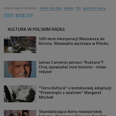
Zobacz więcej na temat:
bartek chaciński
dwójka
film
gwiezdne wojny
kultura
george lucas
KULTURA W POLSKIM RADIU:
500-lecie inkorporacji Mazowsza do
Korony. Niezwykła wystawa w Płocku
James Cameron porzuci "Avatara"?
Chcę opowiadać inne historie - mówi
reżyser
"Terra Kultura" o komiksowej adaptacji
"Przeminęło z wiatrem" Margaret
Mitchell
Skandalizująca ikona nowojorskiej
bohemy. Baronowa Elsa von Freytag-