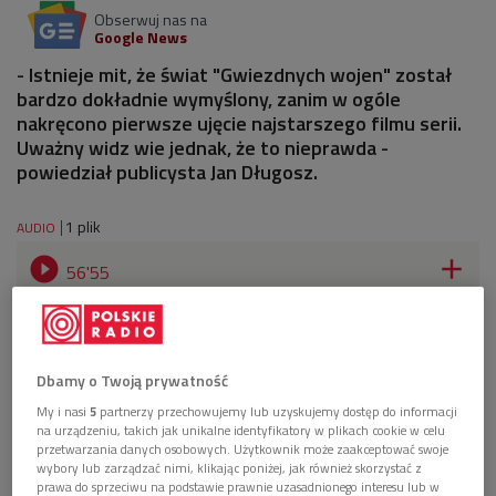
Obserwuj nas na
Google News
- Istnieje mit, że świat "Gwiezdnych wojen" został
bardzo dokładnie wymyślony, zanim w ogóle
nakręcono pierwsze ujęcie najstarszego filmu serii.
Uważny widz wie jednak, że to nieprawda -
powiedział publicysta Jan Długosz.
1 plik
AUDIO


56'55
Rozmowa o micie "Gwiezdnych wojen" i ich twórcy
(O wszystkim z kulturą/Dwójka)
Dbamy o Twoją prywatność
My i nasi
5
partnerzy przechowujemy lub uzyskujemy dostęp do informacji
na urządzeniu, takich jak unikalne identyfikatory w plikach cookie w celu
przetwarzania danych osobowych. Użytkownik może zaakceptować swoje
wybory lub zarządzać nimi, klikając poniżej, jak również skorzystać z
prawa do sprzeciwu na podstawie prawnie uzasadnionego interesu lub w