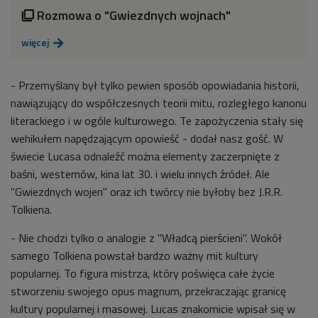
Rozmowa o "Gwiezdnych wojnach"

więcej

- Przemyślany był tylko pewien sposób opowiadania historii,
nawiązujący do współczesnych teorii mitu, rozległego kanonu
literackiego i w ogóle kulturowego. Te zapożyczenia stały się
wehikułem napędzającym opowieść - dodał nasz gość. W
świecie Lucasa odnaleźć można elementy zaczerpnięte z
baśni, westernów, kina lat 30. i wielu innych źródeł. Ale
"Gwiezdnych wojen" oraz ich twórcy nie byłoby bez J.R.R.
Tolkiena.
- Nie chodzi tylko o analogie z "Władcą pierścieni". Wokół
samego Tolkiena powstał bardzo ważny mit kultury
popularnej. To figura mistrza, który poświęca całe życie
stworzeniu swojego opus magnum, przekraczając granicę
kultury popularnej i masowej. Lucas znakomicie wpisał się w