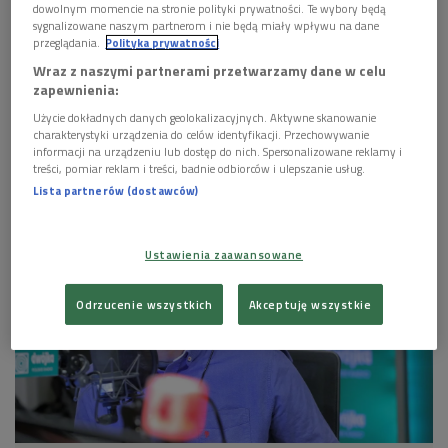
dowolnym momencie na stronie polityki prywatności. Te wybory będą
sygnalizowane naszym partnerom i nie będą miały wpływu na dane
przeglądania.
Polityka prywatności
Wraz z naszymi partnerami przetwarzamy dane w celu
zapewnienia:
Użycie dokładnych danych geolokalizacyjnych. Aktywne skanowanie
charakterystyki urządzenia do celów identyfikacji. Przechowywanie
informacji na urządzeniu lub dostęp do nich. Spersonalizowane reklamy i
George Lucas
Foto: Paul Smith/Featureflash/Shutterstock
treści, pomiar reklam i treści, badnie odbiorców i ulepszanie usług.
Lista partnerów (dostawców)
GALERIA
Ustawienia zaawansowane
Odrzucenie wszystkich
Akceptuję wszystkie