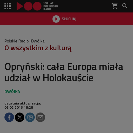
shopping_cart


SŁUCHAJ

Polskie Radio
Dwójka
O wszystkim z kulturą
Opryński: cała Europa miała
udział w Holokauście
ostatnia aktualizacja:
09.02.2016 18:28