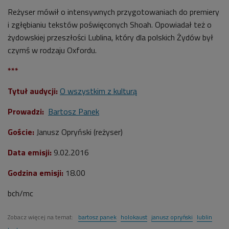
Reżyser mówił o intensywnych przygotowaniach do premiery
i zgłębianiu tekstów poświęconych
Shoah. Opowiadał też o
żydowskiej przeszłości Lublina, który dla polskich Żydów był
czymś w rodzaju Oxfordu.
***
Tytuł audycji:
O wszystkim z kulturą
Prowadzi:
Bartosz Panek
Goście:
Janusz Opryński (reżyser)
Data emisji:
9.02.2016
Godzina emisji:
18.00
bch/mc
Zobacz więcej na temat:
bartosz panek
holokaust
janusz opryński
lublin