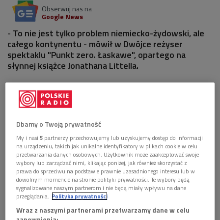
Obserwuj nas na
Google News
- To nie jest tylko problem niemiecko-żydowski, ale
całego kontynentu - mówił w Dwójce reżyser
spektaklu "Punkt zero. Łaskawe", opartego na
słynnej książce Jonathana Littella.
1 plik
AUDIO


28'18
Dbamy o Twoją prywatność
Janusz Opryński o spektaklu "Punkt zero.
Łaskawe" (O wszystkim z kulturą/Dwójka)
My i nasi
5
partnerzy przechowujemy lub uzyskujemy dostęp do informacji
na urządzeniu, takich jak unikalne identyfikatory w plikach cookie w celu
przetwarzania danych osobowych. Użytkownik może zaakceptować swoje
wybory lub zarządzać nimi, klikając poniżej, jak również skorzystać z
prawa do sprzeciwu na podstawie prawnie uzasadnionego interesu lub w
dowolnym momencie na stronie polityki prywatności. Te wybory będą
sygnalizowane naszym partnerom i nie będą miały wpływu na dane
przeglądania.
Polityka prywatności
Wraz z naszymi partnerami przetwarzamy dane w celu
zapewnienia: