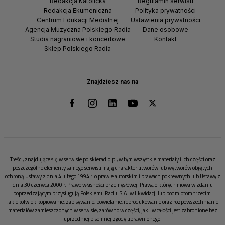
Redakcja Katolicka
Regulamin serwisu
Redakcja Ekumeniczna
Polityka prywatności
Centrum Edukacji Medialnej
Ustawienia prywatności
Agencja Muzyczna Polskiego Radia
Dane osobowe
Studia nagraniowe i koncertowe
Kontakt
Sklep Polskiego Radia
Znajdziesz nas na
Treści, znajdujące się w serwisie polskieradio.pl, w tym wszystkie materiały i ich części oraz
poszczególne elementy samego serwisu mają charakter utworów lub wytworów objętych
ochroną Ustawy z dnia 4 lutego 1994 r. o prawie autorskim i prawach pokrewnych lub Ustawy z
dnia 30 czerwca 2000 r. Prawo własności przemysłowej. Prawa o których mowa w zdaniu
poprzedzającym przysługują Polskiemu Radiu S.A. w likwidacji lub podmiotom trzecim.
Jakiekolwiek kopiowanie, zapisywanie, powielanie, reprodukowanie oraz rozpowszechnianie
materiałów zamieszczonych w serwisie, zarówno w części, jak i w całości jest zabronione bez
uprzedniej pisemnej zgody uprawnionego.